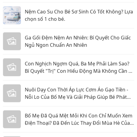
Nệm Cao Su Cho Bé Sơ Sinh Có Tốt Không? Lựa
chọn số 1 cho bé.
Ga Gối Đệm Nệm An Nhiên: Bí Quyết Cho Giấc
Ngủ Ngon Chuẩn An Nhiên
Con Nghịch Ngợm Quá, Ba Mẹ Phải Làm Sao?
Bí Quyết "Trị" Con Hiếu Động Mà Không Cần La
Hét
Nuôi Dạy Con Thời Áp Lực Cơm Áo Gạo Tiền -
Nỗi Lo Của Bố Mẹ Và Giải Pháp Giúp Bé Phát
Triển Toàn Diện
Bố Mẹ Đã Quá Mệt Mỏi Khi Con Chỉ Muốn Xem
Điện Thoại? Đã Đến Lúc Thay Đổi Mùa Hè Của
Bé