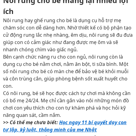
Nôi rung cho bé mang lại nhiều lợi
ích
Nôi rung hay ghế rung cho bé là dụng cụ hỗ trợ mẹ
chăm sóc con dễ dàng hơn. Nhờ thiết kế có bộ phận tạo
cử động rung lắc nhẹ nhàng, êm dịu, nôi rung sẽ đu đưa
giúp con có cảm giác như đang được mẹ ôm và sẽ
nhanh chóng chìm vào giấc ngủ.
Bên cạnh chức năng ru cho con ngủ, nôi rung còn là
dụng cụ cho bé nằm chơi, nằm ăn bột, ti sữa bình. Một
số nôi rung cho bé có màn che để bảo vệ bé khỏi muỗi
và côn trùng cắn, giúp phòng bệnh sốt xuất huyết cho
con.
Có nôi rung, bé sẽ học được cách tự chơi mà không cần
có bố mẹ 24/24. Mẹ chỉ cần gắn vào nôi những món đồ
chơi con yêu thích cho con tự khám phá và học hỏi kỹ
năng quan sát, cầm nắm.
>> Có thể mẹ chưa biết:
Học ngay 11 bí quyết dạy con
tự lập, kỷ luật, thông minh của mẹ Nhật