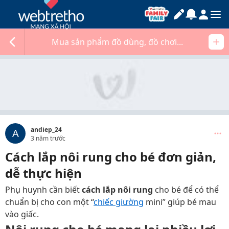
Mua sản phẩm đồ dùng, đồ chơi...
andiep_24
A
3 năm trước
Cách lắp nôi rung cho bé đơn giản,
dễ thực hiện
Phụ huynh cần biết
cách lắp nôi rung
cho bé để có thể
chuẩn bị cho con một “
chiếc giường
mini” giúp bé mau
vào giấc.