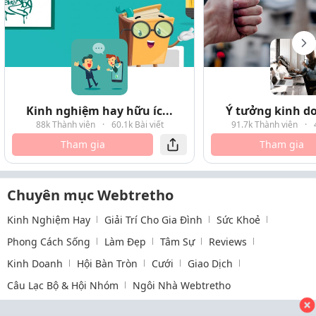
Kinh nghiệm hay hữu íc...
Ý tưởng kinh do
88k Thành viên
·
60.1k Bài viết
91.7k Thành viên
·
Tham gia
Tham gia
Chuyên mục Webtretho
Kinh Nghiệm Hay
Giải Trí Cho Gia Đình
Sức Khoẻ
Phong Cách Sống
Làm Đẹp
Tâm Sự
Reviews
Kinh Doanh
Hội Bàn Tròn
Cưới
Giao Dịch
Câu Lạc Bộ & Hội Nhóm
Ngôi Nhà Webtretho