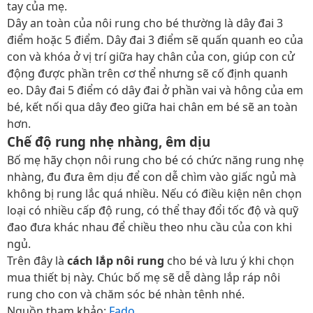
tay của mẹ.
Dây an toàn của nôi rung cho bé thường là dây đai 3
điểm hoặc 5 điểm. Dây đai 3 điểm sẽ quấn quanh eo của
con và khóa ở vị trí giữa hay chân của con, giúp con cử
động được phần trên cơ thể nhưng sẽ cố định quanh
eo. Dây đai 5 điểm có dây đai ở phần vai và hông của em
bé, kết nối qua dây đeo giữa hai chân em bé sẽ an toàn
hơn.
Chế độ rung nhẹ nhàng, êm dịu
Bố mẹ hãy chọn nôi rung cho bé có chức năng rung nhẹ
nhàng, đu đưa êm dịu để con dễ chìm vào giấc ngủ mà
không bị rung lắc quá nhiều. Nếu có điều kiện nên chọn
loại có nhiều cấp độ rung, có thể thay đổi tốc độ và quỹ
đao đưa khác nhau để chiều theo nhu cầu của con khi
ngủ.
Trên đây là
cách lắp nôi rung
cho bé và lưu ý khi chọn
mua thiết bị này. Chúc bố mẹ sẽ dễ dàng lắp ráp nôi
rung cho con và chăm sóc bé nhàn tênh nhé.
Nguồn tham khảo:
Fado