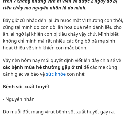
tròn 7 tháng nhưng vừa đi viện về được 2 ngày do bị
tiêu chảy mà nguyên nhân là do mình.
Bây giờ cứ nhắc đến lại ứa nước mắt vì thương con thôi,
cũng tại mình do con đòi ăn hoa quả nên đánh liều cho
ăn, ai ngờ lại khiến con bị tiêu chảy vậy chứ. Mình biết
không chỉ mình mà rất nhiều các ông bố bà mẹ sinh
hoạt thiếu vệ sinh khiến con mắc bệnh.
Vậy nên hôm nay mới quyết định viết lên đây chia sẻ về
các bệnh mùa hè thường gặp ở trẻ
để các mẹ cùng
cảnh giác và bảo vệ
sức khỏe
con nhé:
Bệnh sốt xuất huyết
- Nguyên nhân
Do muỗi đốt mang virut bệnh sốt xuất huyết gây ra.