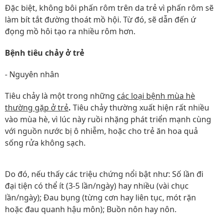
Đặc biệt, không bôi phấn rôm trên da trẻ vì phấn rôm sẽ
làm bít tắt đường thoát mồ hội. Từ đó, sẽ dẫn đến ứ
đọng mồ hôi tạo ra nhiều rôm hơn.
Bệnh tiêu chảy ở trẻ
- Nguyên nhân
Tiêu chảy là một trong những
các loại bệnh mùa hè
thường gặp ở trẻ
.
Tiêu chảy thường xuất hiện rất nhiều
vào mùa hè, vì lúc này ruồi nhặng phát triển mạnh cùng
với nguồn nước bị ô nhiễm, hoặc cho trẻ ăn hoa quả
sống rửa không sạch.
Do đó, nếu thấy các triệu chứng nổi bật như: Số lần đi
đại tiện có thể ít (3-5 lần/ngày) hay nhiều (vài chục
lần/ngày); Đau bụng (từng cơn hay liên tục, mót rặn
hoặc đau quanh hậu môn); Buồn nôn hay nôn.