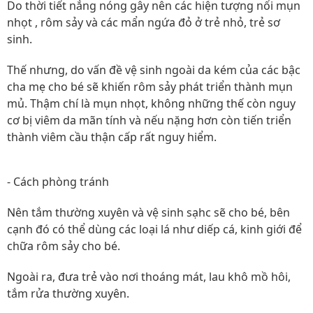
Do thời tiết nắng nóng gây nên các hiện tượng nổi mụn
nhọt , rôm sảy và các mẩn ngứa đỏ ở trẻ nhỏ, trẻ sơ
sinh.
Thế nhưng, do vấn đề vệ sinh ngoài da kém của các bậc
cha mẹ cho bé sẽ khiến rôm sảy phát triển thành mụn
mủ. Thậm chí là mụn nhọt, không những thế còn nguy
cơ bị viêm da mãn tính và nếu nặng hơn còn tiến triển
thành viêm cầu thận cấp rất nguy hiểm.
- Cách phòng tránh
Nên tắm thường xuyên và vệ sinh sạhc sẽ cho bé, bên
cạnh đó có thể dùng các loại lá như diếp cá, kinh giới để
chữa rôm sảy cho bé.
Ngoài ra, đưa trẻ vào nơi thoáng mát, lau khô mồ hôi,
tắm rửa thường xuyên.