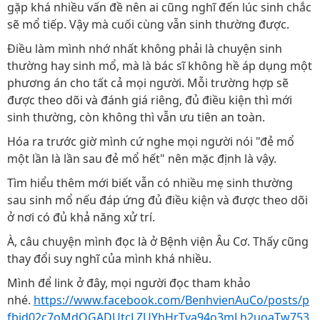
gặp khá nhiều vấn đề nên ai cũng nghĩ đến lúc sinh chắc
sẽ mổ tiếp. Vậy mà cuối cùng vẫn sinh thường được.
Điều làm mình nhớ nhất không phải là chuyện sinh
thường hay sinh mổ, mà là bác sĩ không hề áp dụng một
phương án cho tất cả mọi người. Mỗi trường hợp sẽ
được theo dõi và đánh giá riêng, đủ điều kiện thì mới
sinh thường, còn không thì vẫn ưu tiên an toàn.
Hóa ra trước giờ mình cứ nghe mọi người nói "đẻ mổ
một lần là lần sau đẻ mổ hết" nên mặc định là vậy.
Tìm hiểu thêm mới biết vẫn có nhiều mẹ sinh thường
sau sinh mổ nếu đáp ứng đủ điều kiện và được theo dõi
ở nơi có đủ khả năng xử trí.
À, câu chuyện mình đọc là ở Bệnh viện Âu Cơ. Thấy cũng
thay đổi suy nghĩ của mình khá nhiều.
Mình để link ở đây, mọi người đọc tham khảo
nhé.
https://www.facebook.com/BenhvienAuCo/posts/p
fbid02c7oMdQGADUtcLZUYhHrTva94o3mLh2uoaTw753