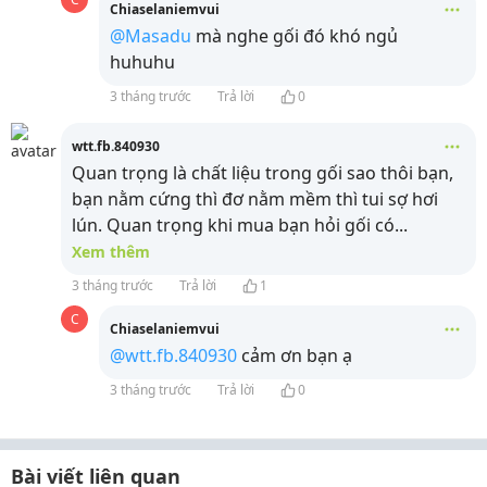
Chiaselaniemvui
@Masadu
mà nghe gối đó khó ngủ
huhuhu
3 tháng trước
Trả lời
0
wtt.fb.840930
Quan trọng là chất liệu trong gối sao thôi bạn,
bạn nằm cứng thì đơ nằm mềm thì tui sợ hơi
lún. Quan trọng khi mua bạn hỏi gối có
...
Xem thêm
3 tháng trước
Trả lời
1
C
Chiaselaniemvui
@wtt.fb.840930
cảm ơn bạn ạ
3 tháng trước
Trả lời
0
Bài viết liên quan