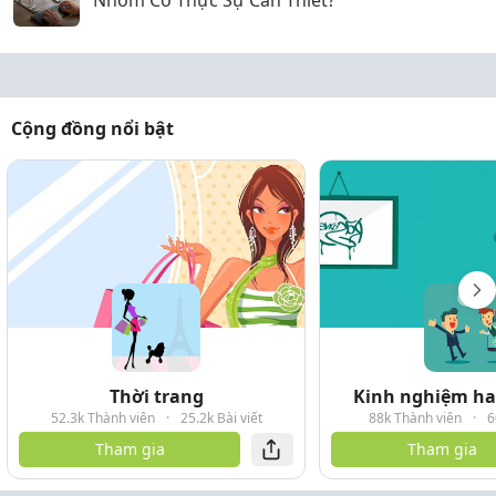
Nhôm Có Thực Sự Cần Thiết?
Cộng đồng nổi bật
Thời trang
Kinh nghiệm hay
52.3k Thành viên
·
25.2k Bài viết
88k Thành viên
·
6
Tham gia
Tham gia