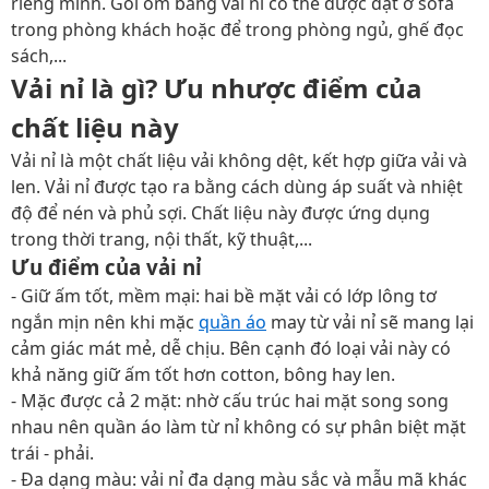
riêng mình. Gối ôm bằng vải nỉ có thể được đặt ở sofa
trong phòng khách hoặc để trong phòng ngủ, ghế đọc
sách,...
Vải nỉ là gì? Ưu nhược điểm của
chất liệu này
Vải nỉ là một chất liệu vải không dệt, kết hợp giữa vải và
len. Vải nỉ được tạo ra bằng cách dùng áp suất và nhiệt
độ để nén và phủ sợi. Chất liệu này được ứng dụng
trong thời trang, nội thất, kỹ thuật,...
Ưu điểm của vải nỉ
- Giữ ấm tốt, mềm mại: hai bề mặt vải có lớp lông tơ
ngắn mịn nên khi mặc
quần áo
may từ vải nỉ sẽ mang lại
cảm giác mát mẻ, dễ chịu. Bên cạnh đó loại vải này có
khả năng giữ ấm tốt hơn cotton, bông hay len.
- Mặc được cả 2 mặt: nhờ cấu trúc hai mặt song song
nhau nên quần áo làm từ nỉ không có sự phân biệt mặt
trái - phải.
- Đa dạng màu: vải nỉ đa dạng màu sắc và mẫu mã khác