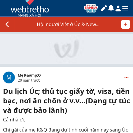
Hội người Việt ở Úc & New...
Mẹ K&amp;Q
M
20 năm trước
Du lịch Úc; thủ tục giấy tờ, visa, tiền
bạc, nơi ăn chốn ở v.v...(Dạng tự túc
và được bảo lãnh)
Cả nhà ơi,
Chị gái của mẹ K&Q đang dự tính cuối năm nay sang Úc