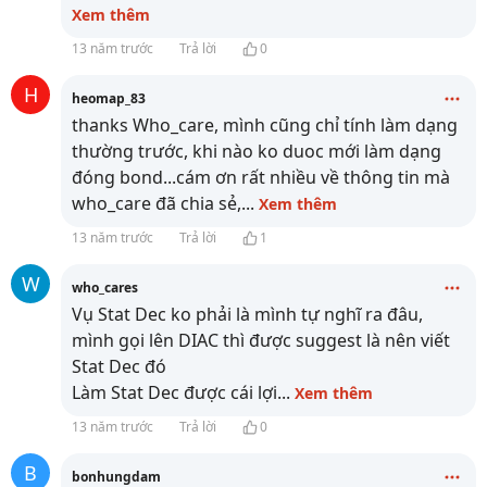
Xem thêm
13 năm trước
Trả lời
0
H
heomap_83
thanks Who_care, mình cũng chỉ tính làm dạng
thường trước, khi nào ko duoc mới làm dạng
đóng bond...cám ơn rất nhiều về thông tin mà
who_care đã chia sẻ,
...
Xem thêm
13 năm trước
Trả lời
1
W
who_cares
Vụ Stat Dec ko phải là mình tự nghĩ ra đâu,
mình gọi lên DIAC thì được suggest là nên viết
Stat Dec đó
Làm Stat Dec được cái lợi
...
Xem thêm
13 năm trước
Trả lời
0
B
bonhungdam