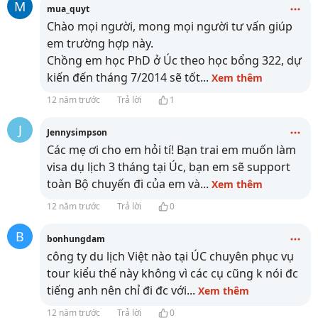
M
mua_quyt
Chào mọi người, mong mọi người tư vấn giúp
em trường hợp này.
Chồng em học PhD ở Úc theo học bổng 322, dự
kiến đến tháng 7/2014 sẽ tốt
...
Xem thêm
12 năm trước
Trả lời
1
J
Jennysimpson
Các mẹ ơi cho em hỏi tí! Bạn trai em muốn làm
visa dụ lịch 3 tháng tại Úc, bạn em sẽ support
toàn Bộ chuyến đi của em và
...
Xem thêm
12 năm trước
Trả lời
0
B
bonhungdam
công ty du lịch Việt nào tại ÚC chuyên phục vụ
tour kiểu thế này không vì các cụ cũng k nói đc
tiếng anh nên chỉ đi đc với
...
Xem thêm
12 năm trước
Trả lời
0