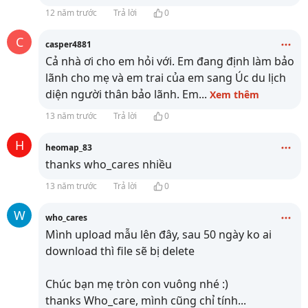
12 năm trước
Trả lời
0
C
casper4881
Cả nhà ơi cho em hỏi với. Em đang định làm bảo
lãnh cho mẹ và em trai của em sang Úc du lịch
diện người thân bảo lãnh. Em
...
Xem thêm
13 năm trước
Trả lời
0
H
heomap_83
thanks who_cares nhiều
13 năm trước
Trả lời
0
W
who_cares
Mình upload mẫu lên đây, sau 50 ngày ko ai
download thì file sẽ bị delete
Chúc bạn mẹ tròn con vuông nhé :)
thanks Who_care, mình cũng chỉ tính
...