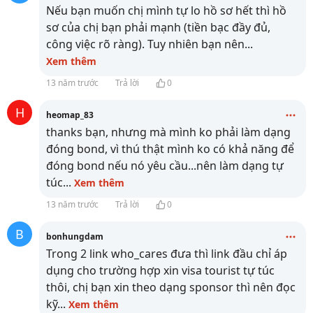
Nếu bạn muốn chị mình tự lo hồ sơ hết thì hồ
sơ của chị bạn phải mạnh (tiền bạc đầy đủ,
công việc rõ ràng). Tuy nhiên bạn nên
...
Xem thêm
13 năm trước
Trả lời
0
H
heomap_83
thanks bạn, nhưng mà mình ko phải làm dạng
đóng bond, vì thú thật mình ko có khả năng để
đóng bond nếu nó yêu cầu...nên làm dạng tự
túc
...
Xem thêm
13 năm trước
Trả lời
0
B
bonhungdam
Trong 2 link who_cares đưa thì link đầu chỉ áp
dụng cho trường hợp xin visa tourist tự túc
thôi, chị bạn xin theo dạng sponsor thì nên đọc
kỹ
...
Xem thêm