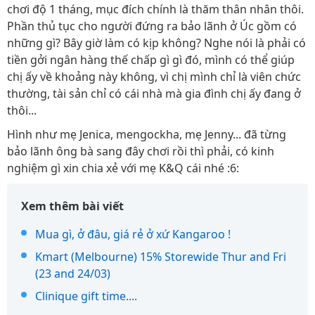
chơi độ 1 tháng, mục đích chính là thăm thân nhân thôi.
Phần thủ tục cho người đứng ra bảo lãnh ở Úc gồm có
những gì? Bây giờ làm có kịp không? Nghe nói là phải có
tiền gởi ngân hàng thế chấp gì gì đó, mình có thể giúp
chị ấy về khoảng này không, vì chị mình chỉ là viên chức
thường, tài sản chỉ có cái nhà mà gia đình chị ấy đang ở
thôi...
Hình như mẹ Jenica, mengockha, mẹ Jenny... đã từng
bảo lãnh ông bà sang đây chơi rồi thì phải, có kinh
nghiệm gì xin chia xẻ với mẹ K&Q cái nhé :6:
Xem thêm bài viết
Mua gì, ở đâu, giá rẻ ở xứ Kangaroo !
Kmart (Melbourne) 15% Storewide Thur and Fri
(23 and 24/03)
Clinique gift time....