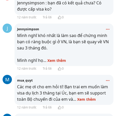
Jennysimpson : bạn đã có kết quả chưa? Có
được cấp visa ko?
12 năm trước
Trả lời
0
J
Jennysimpson
Mình nghĩ khó nhất là làm sao để chứng minh
bạn có ràng buộc gì ở VN, là bạn sẽ quay về VN
sau 3 tháng đó.
Mình nghĩ họ
...
Xem thêm
12 năm trước
Trả lời
0
M
mua_quyt
Các mẹ ơi cho em hỏi tí! Bạn trai em muốn làm
visa dụ lịch 3 tháng tại Úc, bạn em sẽ support
toàn Bộ chuyến đi của em và
...
Xem thêm
12 năm trước
Trả lời
0