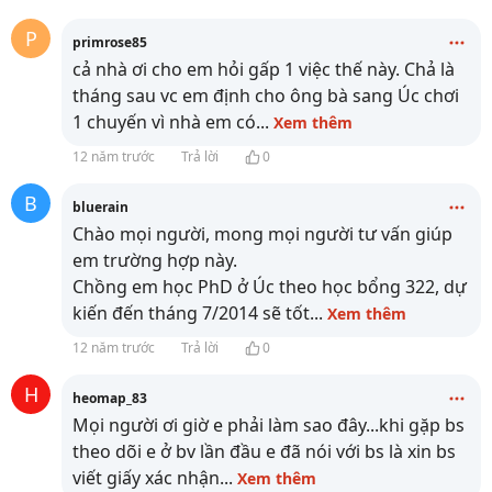
P
primrose85
cả nhà ơi cho em hỏi gấp 1 việc thế này. Chả là
tháng sau vc em định cho ông bà sang Úc chơi
1 chuyến vì nhà em có
...
Xem thêm
12 năm trước
Trả lời
0
B
bluerain
Chào mọi người, mong mọi người tư vấn giúp
em trường hợp này.
Chồng em học PhD ở Úc theo học bổng 322, dự
kiến đến tháng 7/2014 sẽ tốt
...
Xem thêm
12 năm trước
Trả lời
0
H
heomap_83
Mọi người ơi giờ e phải làm sao đây...khi gặp bs
theo dõi e ở bv lần đầu e đã nói với bs là xin bs
viết giấy xác nhận
...
Xem thêm