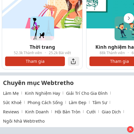
Thời trang
Kinh nghiệm hay
52.3k Thành viên
·
25.2k Bài viết
88k Thành viên
·
6
Tham gia
Tham gia
Chuyên mục Webtretho
Làm Mẹ
Kinh Nghiệm Hay
Giải Trí Cho Gia Đình
Sức Khoẻ
Phong Cách Sống
Làm Đẹp
Tâm Sự
Reviews
Kinh Doanh
Hội Bàn Tròn
Cưới
Giao Dịch
Ngôi Nhà Webtretho