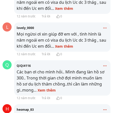
năm ngoái em có visa du lịch Uc dc 3 thág , sau
khi đến Uc em đổi
...
Xem thêm
12 năm trước
Trả lời
0
L
lovely_0000
Mọi ngừoi ơi xin giúp đỡ em với , tình hình là
năm ngoái em có visa du lịch Uc dc 3 thág , sau
khi đến Uc em đổi
...
Xem thêm
12 năm trước
Trả lời
0
Q
QiQi4116
Các bạn ơi cho mình hỏi.. Mình đang làn hồ sơ
300.. Trong thời gian chờ đợi mình muốn làm
hồ sơ du lịch thăm chồng..thì cần làm những
gi..mong
...
Xem thêm
12 năm trước
Trả lời
0
H
heomap_83