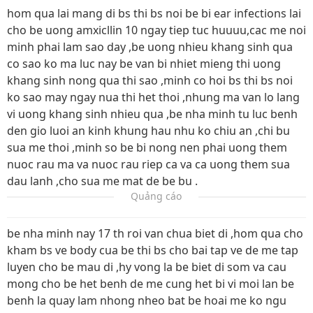
hom qua lai mang di bs thi bs noi be bi ear infections lai
cho be uong amxicllin 10 ngay tiep tuc huuuu,cac me noi
minh phai lam sao day ,be uong nhieu khang sinh qua
co sao ko ma luc nay be van bi nhiet mieng thi uong
khang sinh nong qua thi sao ,minh co hoi bs thi bs noi
ko sao may ngay nua thi het thoi ,nhung ma van lo lang
vi uong khang sinh nhieu qua ,be nha minh tu luc benh
den gio luoi an kinh khung hau nhu ko chiu an ,chi bu
sua me thoi ,minh so be bi nong nen phai uong them
nuoc rau ma va nuoc rau riep ca va ca uong them sua
dau lanh ,cho sua me mat de be bu .
Quảng cáo
be nha minh nay 17 th roi van chua biet di ,hom qua cho
kham bs ve body cua be thi bs cho bai tap ve de me tap
luyen cho be mau di ,hy vong la be biet di som va cau
mong cho be het benh de me cung het bi vi moi lan be
benh la quay lam nhong nheo bat be hoai me ko ngu