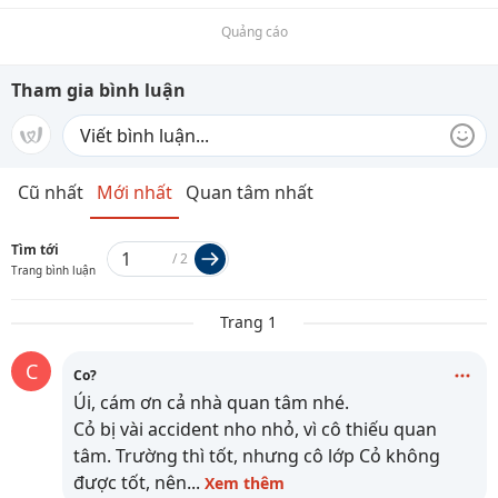
Quảng cáo
Tham gia bình luận
Cũ nhất
Mới nhất
Quan tâm nhất
Tìm tới
/
2
Trang bình luận
Trang 1
C
Co?
Úi, cám ơn cả nhà quan tâm nhé.
Cỏ bị vài accident nho nhỏ, vì cô thiếu quan
tâm. Trường thì tốt, nhưng cô lớp Cỏ không
được tốt, nên
...
Xem thêm