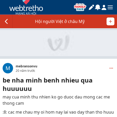
Hội người Việt ở châu Mỹ
mebransonvu
M
20 năm trước
be nha minh benh nhieu qua
huuuuuu
may cua minh thu nhien ko go duoc dau mong cac me
thong cam
:8: cac me chau my oi hom nay lai vao day than tho huuu