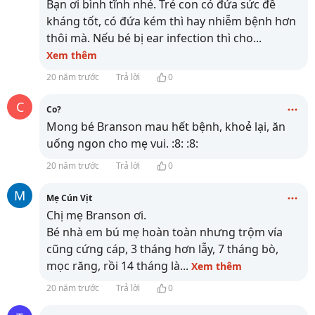
Bạn ơi bình tĩnh nhé. Trẻ con có đứa sức đề
kháng tốt, có đứa kém thì hay nhiễm bệnh hơn
thôi mà. Nếu bé bị ear infection thì cho
...
Xem thêm
20 năm trước
Trả lời
0
C
Co?
Mong bé Branson mau hết bệnh, khoẻ lại, ăn
uống ngon cho mẹ vui. :8: :8:
20 năm trước
Trả lời
0
M
Mẹ Cún Vịt
Chị mẹ Branson ơi.
Bé nhà em bú mẹ hoàn toàn nhưng trộm vía
cũng cứng cáp, 3 tháng hơn lẫy, 7 tháng bò,
mọc răng, rồi 14 tháng là
...
Xem thêm
20 năm trước
Trả lời
0