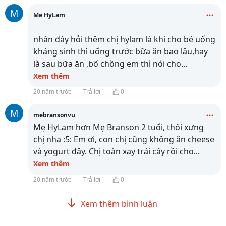
M
Me HyLam
nhân đây hỏi thêm chị hylam là khi cho bé uống
kháng sinh thì uống trước bữa ăn bao lâu,hay
là sau bữa ăn ,bố chồng em thì nói cho
...
Xem thêm
20 năm trước
Trả lời
0
M
mebransonvu
Mẹ HyLam hơn Mẹ Branson 2 tuổi, thôi xưng
chị nha :5: Em ơi, con chị cũng không ăn cheese
và yogurt đây. Chị toàn xay trái cây rồi cho
...
Xem thêm
20 năm trước
Trả lời
0
Xem thêm bình luận