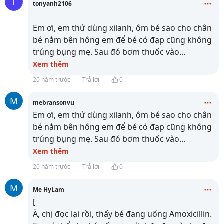
T
tonyanh2106
Em ơi, em thử dùng xilanh, ôm bé sao cho chân
bé nằm bên hông em để bé có đạp cũng không
trúng bụng mẹ. Sau đó bơm thuốc vào
...
Xem thêm
20 năm trước
Trả lời
0
M
mebransonvu
Em ơi, em thử dùng xilanh, ôm bé sao cho chân
bé nằm bên hông em để bé có đạp cũng không
trúng bụng mẹ. Sau đó bơm thuốc vào
...
Xem thêm
20 năm trước
Trả lời
0
M
Me HyLam
[
À, chị đọc lại rồi, thấy bé đang uống Amoxicillin.