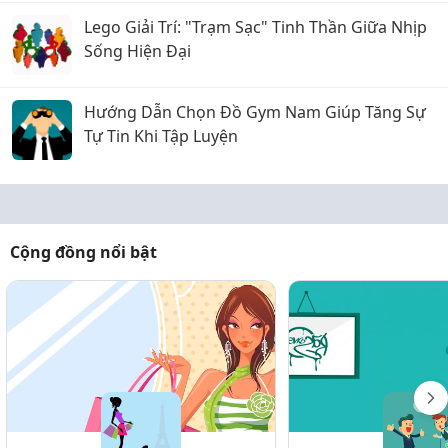
Lego Giải Trí: "Trạm Sạc" Tinh Thần Giữa Nhịp
Sống Hiện Đại
Hướng Dẫn Chọn Đồ Gym Nam Giúp Tăng Sự
Tự Tin Khi Tập Luyện
Cộng đồng nổi bật