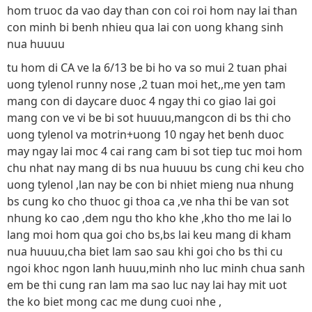
hom truoc da vao day than con coi roi hom nay lai than
con minh bi benh nhieu qua lai con uong khang sinh
nua huuuu
tu hom di CA ve la 6/13 be bi ho va so mui 2 tuan phai
uong tylenol runny nose ,2 tuan moi het,,me yen tam
mang con di daycare duoc 4 ngay thi co giao lai goi
mang con ve vi be bi sot huuuu,mangcon di bs thi cho
uong tylenol va motrin+uong 10 ngay het benh duoc
may ngay lai moc 4 cai rang cam bi sot tiep tuc moi hom
chu nhat nay mang di bs nua huuuu bs cung chi keu cho
uong tylenol ,lan nay be con bi nhiet mieng nua nhung
bs cung ko cho thuoc gi thoa ca ,ve nha thi be van sot
nhung ko cao ,dem ngu tho kho khe ,kho tho me lai lo
lang moi hom qua goi cho bs,bs lai keu mang di kham
nua huuuu,cha biet lam sao sau khi goi cho bs thi cu
ngoi khoc ngon lanh huuu,minh nho luc minh chua sanh
em be thi cung ran lam ma sao luc nay lai hay mit uot
the ko biet mong cac me dung cuoi nhe ,