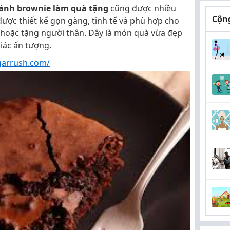
bánh brownie làm quà tặng
cũng được nhiều
Cộng
ược thiết kế gọn gàng, tinh tế và phù hợp cho
m hoặc tặng người thân. Đây là món quà vừa đẹp
giác ấn tượng.
garrush.com/