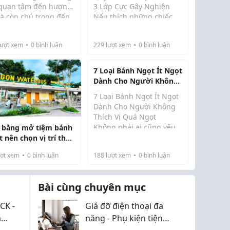
 quan tâm đến hương
3 Lớp Cực Gây Nghiện
mà còn chú trọng đến
Nếu thích những chiếc
h thức của bánh. Một
bánh quy dày mềm kiểu
ếc bánh ngọt phù hợp
tiệm bánh Âu, bên trong
ượt xem
0
bình luận
229
lượt xem
0
bình luận
 sinh nhật sẽ giúp
có lớp Nutella chảy nhẹ,
tiệc trở nên nổi bật,
xen giữa là socola chip
điểm n...
thơm đậm thì công th...
7 Loại Bánh Ngọt Ít Ngọt
Dành Cho Người Không
Thích Vị Quá Ngọt
7 Loại Bánh Ngọt Ít Ngọt
Dành Cho Người Không
Thích Vị Quá Ngọt
Không phải ai cũng yêu
 bằng mở tiệm bánh
thích những chiếc bánh
 nên chọn vị trí thế
có vị ngọt đậm. Ngày nay,
ợt xem
0
bình luận
188
lượt xem
0
bình luận
xu hướng lựa chọn Bánh
ngọt ít ngọt ngày càng
phổ biến khi nhiều ...
Bài cùng chuyên mục
CK -
Giá đỡ điện thoại đa
á
năng - Phụ kiện tiện