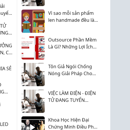
óng
ích cho học tập, làm
iải
2026
việc và giải trí
huyển
Vì sao mỗi sản phẩm
mọi
len handmade đều là
 TỬ
phiên bản đặc biệt?
ỨNG
Y!
Outsource Phần Mềm
XƯỞNG
Là Gì? Những Lợi Ích
N, CÓ
Doanh Nghiệp Không
Ỗ TRỢ
Nên Bỏ Qua
Tôn Giả Ngói Chống
IA SẺ
Nóng Giải Pháp Cho
Nhà Mái Dốc
O
NG
VIỆC LÀM ĐIỆN - ĐIỆN
TỬ ĐANG TUYỂN
i
DỤNG, ỨNG TUYỂN
NGAY HÔM NAY!
ghĩa
Khoa Học Hiện Đại
 LED
Chứng Minh Điều Phật