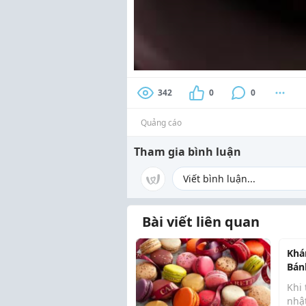
342
0
0
Quảng cáo
Tham gia bình luận
Bài viết liên quan
Khá
Bán
Sin
Khi 
Yêu
nhậ