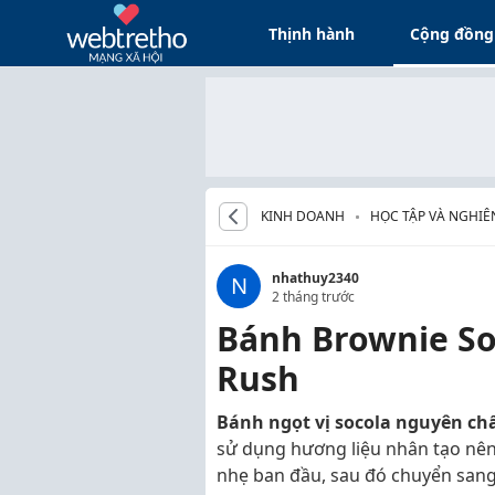
Thịnh hành
Cộng đồng
KINH DOANH
HỌC TẬP VÀ NGHIÊ
nhathuy2340
N
2 tháng trước
Bánh Brownie So
Rush
Bánh ngọt vị socola nguyên ch
sử dụng hương liệu nhân tạo nên 
nhẹ ban đầu, sau đó chuyển sang 