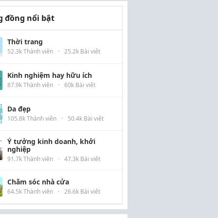
 đồng nổi bật
Thời trang
52.3k Thành viên
·
25.2k Bài viết
Kinh nghiệm hay hữu ích
87.9k Thành viên
·
60k Bài viết
Da đẹp
105.8k Thành viên
·
50.4k Bài viết
Ý tưởng kinh doanh, khởi
nghiệp
91.7k Thành viên
·
47.3k Bài viết
Chăm sóc nhà cửa
64.5k Thành viên
·
26.6k Bài viết