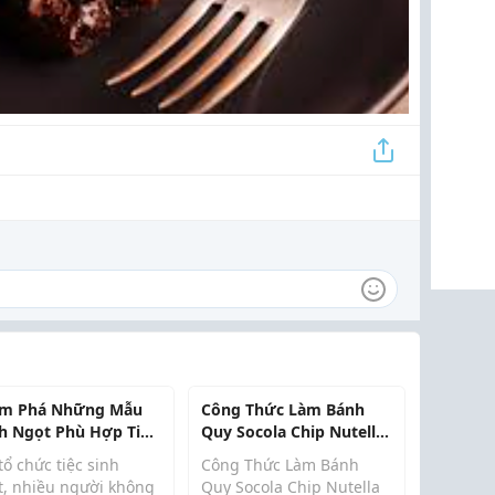
m Phá Những Mẫu
Công Thức Làm Bánh
h Ngọt Phù Hợp Tiệc
Quy Socola Chip Nutella
h Nhật Được Giới Trẻ
3 Lớp-TH08350
tổ chức tiệc sinh
Công Thức Làm Bánh
 Thích Tại Sugar Rush
t, nhiều người không
Quy Socola Chip Nutella