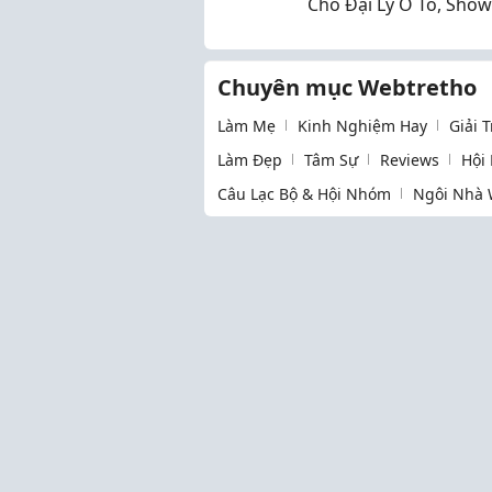
Cho Đại Lý Ô Tô, Sho
Xe? Tối Ưu Doanh Số 
QUẢ
Chuyên mục Webtretho
Làm Mẹ
Kinh Nghiệm Hay
Giải 
Làm Đẹp
Tâm Sự
Reviews
Hội
Câu Lạc Bộ & Hội Nhóm
Ngôi Nhà 