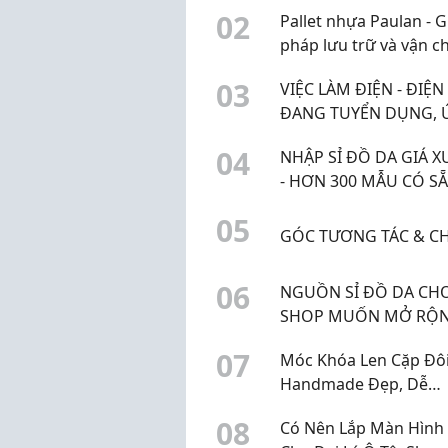
KQKD quý 2 và dự ph
0
2
Pallet nhựa Paulan - G
lợi nhuận quý 3 năm 
pháp lưu trữ và vận c
hàng hóa bền bỉ cho 
0
3
VIỆC LÀM ĐIỆN - ĐIỆN
doanh nghiệp
ĐANG TUYỂN DỤNG, 
TUYỂN NGAY HÔM NA
0
4
NHẬP SỈ ĐỒ DA GIÁ 
- HƠN 300 MẪU CÓ SẴ
VAT, GIAO NHANH, H
0
5
ĐẠI LÝ KINH DOANH
GÓC TƯƠNG TÁC & CH
0
6
NGUỒN SỈ ĐỒ DA CH
SHOP MUỐN MỞ RỘ
SẢN PHẨM
0
7
Móc Khóa Len Cặp Đô
Handmade Đẹp, Dễ
Thương Quà Tặng Ý N
0
8
Có Nên Lắp Màn Hình