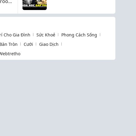
wroom
Dạy Cách Đây 2500
HIỆU
Năm
Trí Cho Gia Đình
Sức Khoẻ
Phong Cách Sống
 Bàn Tròn
Cưới
Giao Dịch
Webtretho