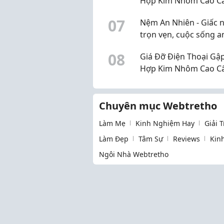
Hợp Kim Nhôm Cao C
Nhà Phụ Kiện.
0
7
Nệm An Nhiên - Giấc 
trọn vẹn, cuộc sống a
0
8
Giá Đỡ Điện Thoại Gậ
Hợp Kim Nhôm Cao C
Nhà Phụ Kiện.
Chuyên mục Webtretho
Làm Mẹ
Kinh Nghiệm Hay
Giải 
Làm Đẹp
Tâm Sự
Reviews
Kin
Ngôi Nhà Webtretho