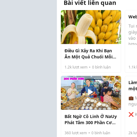
Bài viết liên quan
Web
Tui
già
vào
http
Điều Gì Xảy Ra Khi Bạn
Ăn Một Quả Chuối Mỗi
Ngày?
1.2k
lượt xem
0
bình luận
1.1k
Làm
một
nhưn
💼 
ngu
❌ K
Bất Ngờ Cô Linh Ở NaUy
Fore
Phát Tâm 300 Phần Cơm
❌ K
Tấm Chay Gửi Đến Bà
ngồ
360
lượt xem
0
bình luận
2k
lư
Con Bệnh Nhân Khó
👉 