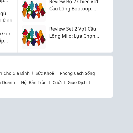
ấp
Review Bộ 2 Chiếc Vợt
Cầu Lông Bootoop:
ngủ
Giải Pháp Hoàn Hảo
n lành
Cho Người Mới Bắt
Review Set 2 Vợt Cầu
Đầu
p Gọn
Lông Milo: Lựa Chọn
ấp
"Vàng" Cho Người Mới
Bắt Đầu
Trí Cho Gia Đình
Sức Khoẻ
Phong Cách Sống
h Doanh
Hội Bàn Tròn
Cưới
Giao Dịch