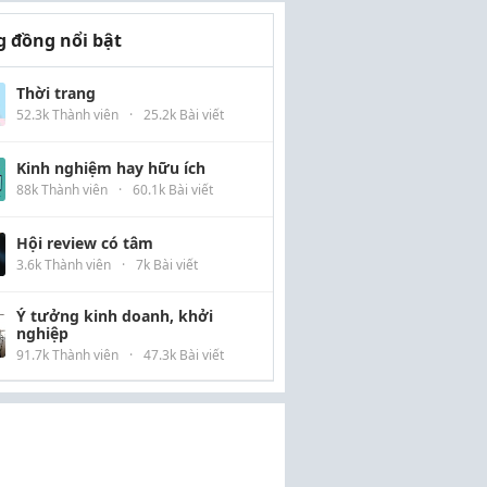
 đồng nổi bật
Thời trang
52.3k Thành viên
·
25.2k Bài viết
Kinh nghiệm hay hữu ích
88k Thành viên
·
60.1k Bài viết
Hội review có tâm
3.6k Thành viên
·
7k Bài viết
Ý tưởng kinh doanh, khởi
nghiệp
91.7k Thành viên
·
47.3k Bài viết