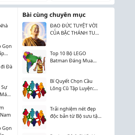
 rủi ro vì chưa có
❌ Sợ rủi ro vì chưa có
với giải pháp giao
đầu với giải pháp giao
h nghiệm.
kinh nghiệm.
 tự độn...
dịch tự độn...
Bài cùng chuyên mục
Nhà
ĐẠO ĐỨC TUYỆT VỜI
CỦA BẬC THÁNH TU
ĐÀ HOÀN
p Gọn
ấp
Top 10 Bộ LEGO
Batman Đáng Mua
 đi Đà
Nhất Năm 2026
Bí Quyết Chọn Cầu
 Sự
Lông Cũ Tập Luyện:
 Máu
Tiết Kiệm Đến 50% Chi
Phí Cho Lông Thủ
ệm
Trải nghiệm nét đẹp
t Nam
độc bản từ Bộ sưu tập
Áo dài lụa thêu tay thủ
p Gọn
công tinh tế