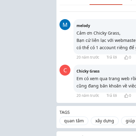
M
melody
Cảm ơn Chicky Grass,
Bạn cứ liên lạc với webmaste
có thể có 1 account riêng để 
20 năm trước
Trả lời
0
C
Chicky Grass
Em có xem qua trang web rồi,
cũng đang băn khoăn về việc
20 năm trước
Trả lời
0
TAGS
quan tâm
xây dựng
giúp