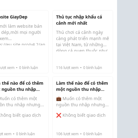
site GiayDep
Thủ tục nhập khẩu cá
cảnh mới nhất
 mới làm website bán
y dép,mời mọi người
Thú chơi cá cảnh ngày
 xem
càng phát triển mạnh mẽ
s://eu.site.pro/v4.2/api/collab/login/a233830ff8d3d022/
tại Việt Nam, từ những
dòng cá quen thuộc như
cá vàng, cá chọi cho đến
những dòng cá cao cấp
lượt xem
0
bình luận
116
lượt xem
0
bình luận
mang ý nghĩa phong
thủy, giá trị kinh tế cao
như cá Koi, cá R...
 thế nào để có thêm
Làm thế nào để có thêm
 nguồn thu nhập
một nguồn thu nhập
g.....
nhưng.....
Muốn có thêm một
💼 Muốn có thêm một
ồn thu nhập nhưng...
nguồn thu nhập nhưng...
hông biết giao dịch
❌ Không biết giao dịch
x.
Forex.
hông có thời gian
❌ Không có thời gian
i canh biểu đồ.
ngồi canh biểu đồ.
ợt xem
0
bình luận
106
lượt xem
0
bình luận
Bạn vẫn có thể bắt
👉 Bạn vẫn có thể bắt