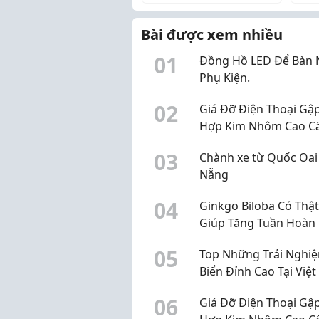
❌ Sợ
Khăn Sài Gòn
đầu 
kin
dịch
Bài được xem nhiều
0
1
Đồng Hồ LED Để Bàn 
Phụ Kiện.
0
2
Giá Đỡ Điện Thoại Gậ
Hợp Kim Nhôm Cao C
Nhà Phụ Kiện
0
3
Chành xe từ Quốc Oai
Nẵng
0
4
Ginkgo Biloba Có Thật
Giúp Tăng Tuần Hoàn
Não?
0
5
Top Những Trải Nghi
Biển Đỉnh Cao Tại Việ
0
6
Giá Đỡ Điện Thoại Gậ