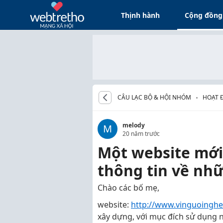
Thịnh hành
Cộng đồng
CÂU LẠC BỘ & HỘI NHÓM
HOẠT 
VIÊN
melody
M
20 năm trước
Một website mớ
thông tin về nh
Chào các bố mẹ,
website:
http://www.vinguoinghe
xây dựng, với mục đích sử dụng