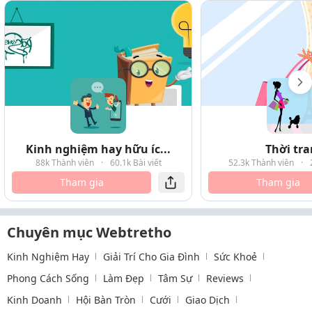
Kinh nghiệm hay hữu íc...
Thời tr
88k Thành viên
·
60.1k Bài viết
52.3k Thành viên
·
Tham gia
Tham gia
Chuyên mục Webtretho
Kinh Nghiệm Hay
Giải Trí Cho Gia Đình
Sức Khoẻ
Phong Cách Sống
Làm Đẹp
Tâm Sự
Reviews
Kinh Doanh
Hội Bàn Tròn
Cưới
Giao Dịch