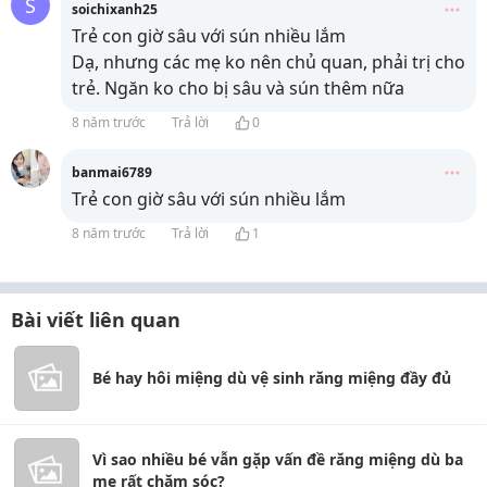
S
soichixanh25
Trẻ con giờ sâu với sún nhiều lắm
Dạ, nhưng các mẹ ko nên chủ quan, phải trị cho
trẻ. Ngăn ko cho bị sâu và sún thêm nữa
8 năm trước
Trả lời
0
banmai6789
Trẻ con giờ sâu với sún nhiều lắm
8 năm trước
Trả lời
1
Bài viết liên quan
Bé hay hôi miệng dù vệ sinh răng miệng đầy đủ
Vì sao nhiều bé vẫn gặp vấn đề răng miệng dù ba
mẹ rất chăm sóc?