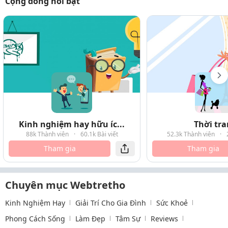
Cộng đồng nổi bật
Kinh nghiệm hay hữu íc...
Thời tr
88k Thành viên
·
60.1k Bài viết
52.3k Thành viên
·
Tham gia
Tham gia
Chuyên mục Webtretho
Kinh Nghiệm Hay
Giải Trí Cho Gia Đình
Sức Khoẻ
Phong Cách Sống
Làm Đẹp
Tâm Sự
Reviews