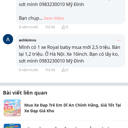
sdt mình 0983230010 Mỹ Đình
Bạn chụp
...
Xem thêm
8 năm trước
Trả lời
0
A
anhkimvu
Mình có 1 xe Royal baby mua mới 2,5 triệu. Bán
lại 1,2 triệu. Ở Hà Nội. Xe 16inch. Bạn có lấy ko,
sdt mình 0983230010 Mỹ Đình
8 năm trước
Trả lời
0
Bài viết liên quan
Mua Xe Đạp Trẻ Em Dĩ An Chính Hãng, Giá Tốt Tại
Xe Đạp Giá Kho