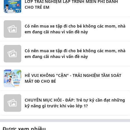
LỚP TRẢI NGHIỆM LẬP TRÌNH MIỄN PHÍ DÀNH
CHO TRẺ EM
Có nên mua xe tập đi cho bé không các mom, nhà
em đang cãi nhau vì vấn đề này
Có nên mua xe tập đi cho bé không các mom, nhà
em đang cãi nhau vì vấn đề này
HÈ VUI KHÔNG "CẬN" - TRẢI NGHIỆM TẦM SOÁT
MẮT 0Đ CHO BÉ
CHUYÊN MỤC HỎI - ĐÁP: Trẻ tự kỷ cần đạt những
kỹ năng gì trước khi vào lớp 1?
Được xem nhiều