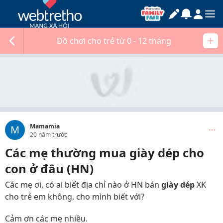
Đồ chơi cho trẻ từ 0 - 12 tháng
Mamamia
M
20 năm trước
Các mẹ thường mua giày dép cho
con ở đâu (HN)
Các mẹ ơi, có ai biết địa chỉ nào ở HN bán
giày dép
XK
cho trẻ em không, cho mình biết với?
Cảm ơn các mẹ nhiều.