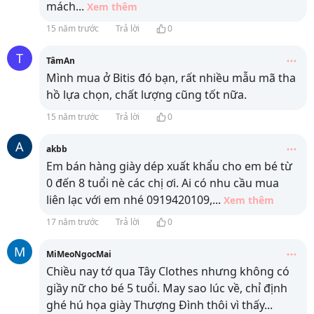
mách
...
Xem thêm
15 năm trước
Trả lời
0
T
TâmAn
Mình mua ở Bitis đó bạn, rất nhiều mẫu mã tha
hồ lựa chọn, chất lượng cũng tốt nữa.
15 năm trước
Trả lời
0
A
akbb
Em bán hàng giày dép xuất khẩu cho em bé từ
0 đến 8 tuổi nè các chị ơi. Ai có nhu cầu mua
liên lạc với em nhé 0919420109,
...
Xem thêm
17 năm trước
Trả lời
0
M
MiMeoNgocMai
Chiều nay tớ qua Tây Clothes nhưng không có
giầy nữ cho bé 5 tuổi. May sao lúc về, chỉ định
ghé hú họa giày Thượng Đình thôi vì thấy
...