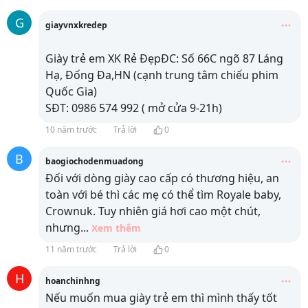
G
giayvnxkredep
Giày trẻ em XK Rẻ ĐẹpĐC: Số 66C ngõ 87 Láng
Hạ, Đống Đa,HN (cạnh trung tâm chiếu phim
Quốc Gia)
SĐT: 0986 574 992 ( mở cửa 9-21h)
10 năm trước
Trả lời
0
B
baogiochodenmuadong
Đối với dòng giày cao cấp có thương hiệu, an
toàn với bé thì các mẹ có thể tìm Royale baby,
Crownuk. Tuy nhiên giá hơi cao một chút,
nhưng
...
Xem thêm
11 năm trước
Trả lời
0
H
hoanchinhng
Nếu muốn mua giày trẻ em thì mình thấy tốt