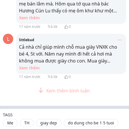
mẹ bán lắm mà. Hôm qua tớ qua nhà bác
Hương Cún Lu thấy có mẹ ôm khư khư một
...
Xem thêm
17 năm trước
Trả lời
0
L
littlebud
Cả nhà chỉ giúp mình chỗ mua giày VNXK cho
bé 4, 5t với. Năm nay mình đi hết cả hơi mà
không mua được giày cho con. Mua giày
...
Xem thêm
17 năm trước
Trả lời
0
Xem thêm bình luận
TAGS
Mẹ
TH
giay dep
do dung cho be 1 5 tuoi