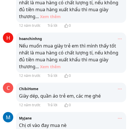
nhất là mua hàng có chất lượng tí, nếu không
đủ tiền mua hàng xuất khẩu thì mua giày
thương
...
Xem thêm
12 năm trước
Trả lời
0
H
hoanchinhng
Nếu muốn mua giày trẻ em thì mình thấy tốt
nhất là mua hàng có chất lượng tí, nếu không
đủ tiền mua hàng xuất khẩu thì mua giày
thương
...
Xem thêm
12 năm trước
Trả lời
0
C
ChibiHome
Giày dép, quần áo trẻ em, các mẹ ghé
12 năm trước
Trả lời
0
M
MyJane
Chị ơi vào đay mua nè