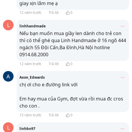
giay xịn lắm mẹ ạ
12 năm trước
Trả lời
0
L
linhhandmade
Nếu bạn muốn mua giầy len dành cho trẻ con
thì có thể ghé qua Linh Handmade ở 16 ngõ 444
ngách 55 Đội Cấn,Ba Đình,Hà Nội hotline
0914.68.2000
12 năm trước
Trả lời
0
A
Axon_Edwards
chị ơi cho e đường link với
Em hay mua của Gym, đợt vừa rồi mua đc cros
cho con .
15 năm trước
Trả lời
0
L
linhbn97