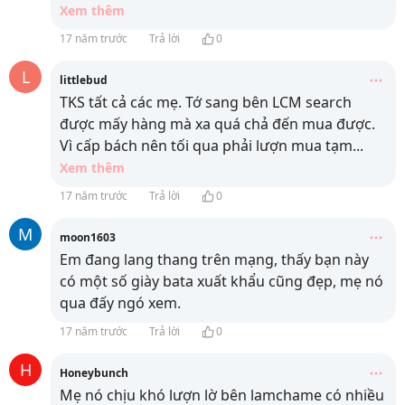
Xem thêm
17 năm trước
Trả lời
0
L
littlebud
TKS tất cả các mẹ. Tớ sang bên LCM search
được mấy hàng mà xa quá chả đến mua được.
Vì cấp bách nên tối qua phải lượn mua tạm
...
Xem thêm
17 năm trước
Trả lời
0
M
moon1603
Em đang lang thang trên mạng, thấy bạn này
có một số giày bata xuất khẩu cũng đẹp, mẹ nó
qua đấy ngó xem.
17 năm trước
Trả lời
0
H
Honeybunch
Mẹ nó chịu khó lượn lờ bên lamchame có nhiều