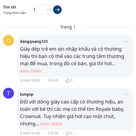
Tìm tới
/
3
Trang bình luận
Trang 1
D
dangquang123
Giày dép trẻ em xịn nhập khẩu và có thương
hiệu thì bạn có thể vào các trung tâm thương
mại để mua, trong đó có bán, giá thì hơi
...
Xem thêm
8 năm trước
Trả lời
0
T
tungxp
Đối với dòng giày cao cấp có thương hiệu, an
toàn với bé thì các mẹ có thể tìm Royale baby,
Crownuk. Tuy nhiên giá hơi cao một chút,
nhưng
...
Xem thêm
9 năm trước
Trả lời
0