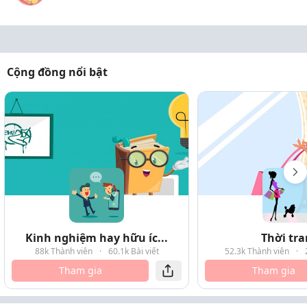
Cộng đồng nổi bật
Kinh nghiệm hay hữu íc...
Thời tr
88k Thành viên
·
60.1k Bài viết
52.3k Thành viên
·
Tham gia
Tham gia