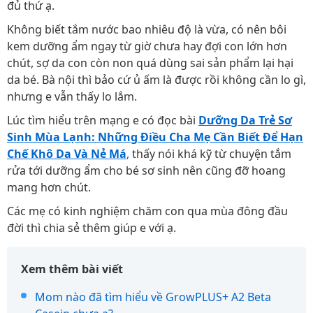
đủ thứ ạ.
Không biết tắm nước bao nhiêu độ là vừa, có nên bôi
kem dưỡng ẩm ngay từ giờ chưa hay đợi con lớn hơn
chút, sợ da con còn non quá dùng sai sản phẩm lại hại
da bé. Bà nội thì bảo cứ ủ ấm là được rồi không cần lo gì,
nhưng e vẫn thấy lo lắm.
Lúc tìm hiểu trên mạng e có đọc bài
Dưỡng Da Trẻ Sơ
Sinh Mùa Lạnh: Những Điều Cha Mẹ Cần Biết Để Hạn
Chế Khô Da Và Nẻ Má
,
thấy nói khá kỹ từ chuyện tắm
rửa tới dưỡng ẩm cho bé sơ sinh nên cũng đỡ hoang
mang hơn chút.
Các mẹ có kinh nghiệm chăm con qua mùa đông đầu
đời thì chia sẻ thêm giúp e với ạ.
Xem thêm bài viết
Mom nào đã tìm hiểu về GrowPLUS+ A2 Beta