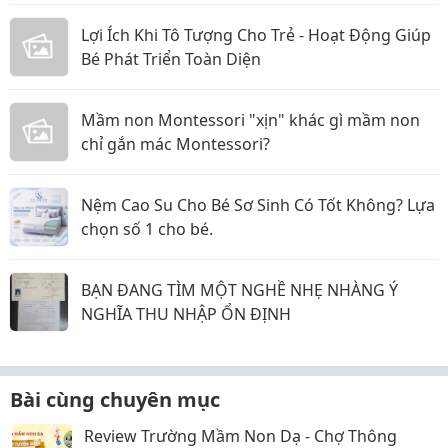
Lợi Ích Khi Tô Tượng Cho Trẻ - Hoạt Động Giúp
Bé Phát Triển Toàn Diện
Mầm non Montessori "xịn" khác gì mầm non
chỉ gắn mác Montessori?
Nệm Cao Su Cho Bé Sơ Sinh Có Tốt Không? Lựa
chọn số 1 cho bé.
BẠN ĐANG TÌM MỘT NGHỀ NHẸ NHÀNG Ý
NGHĨA THU NHẬP ỔN ĐỊNH
Bài cùng chuyên mục
Review Trường Mầm Non Dạ - Chợ Thông