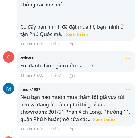
không các mẹ nhỉ
Có đấy bạn, mình đã đặt mua hộ bạn mình ở
tận Phú Quốc mà
...
Xem thêm
11 năm trước
Trả lời
0
C
ctdtvtsl
Em đánh dâu ngâm cứu sau. :D
11 năm trước
Trả lời
0
M
meolk1987
Nếu bạn nào muốn mua thảm tốt giá vừa túi
tiền,và đang ở thành phố thì ghé qua
showroom: 301/51 Phan Xích Long, Phường 11,
quận Phú Nhuận(mở cửa các
...
Xem thêm
11 năm trước
Trả lời
0