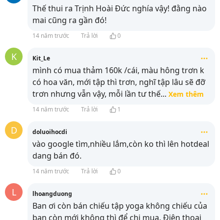
Thế thui ra Trịnh Hoài Đức nghía vậy! đằng nào
mai cũng ra gần đó!
14 năm trước
Trả lời
0
K
Kit_Le
mình có mua thảm 160k /cái, màu hông trơn k
có hoa văn, mới tập thì trơn, nghĩ tập lâu sẽ đỡ
trơn nhưng vẫn vậy, mỗi lần tư thế
...
Xem thêm
14 năm trước
Trả lời
1
D
doluoihocdi
vào google tìm,nhiều lắm,còn ko thì lên hotdeal
dang bán đó.
14 năm trước
Trả lời
0
L
lhoangduong
Ban ơi còn bán chiếu tập yoga không chiếu của
bạn còn mới không thì để chị mua. Điện thoại