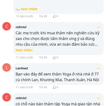
-
...
Xem thêm
10 năm trước
Trả lời
0
C
ctdtvtsl
Các mẹ trước khi mua thảm nên nghiên cứu kỹ
sao cho chọn được tấm thảm ưng ý và đúng
nhu cầu của mình, vừa an toàn đảm bảo sức
...
Xem thêm
11 năm trước
Trả lời
0
L
LanHoa2
Bạn vào đây để xem thảm Yoga ở nhà nhé
ở 77
cù chính Lan, Khương Mai, Thanh Xuân, Hà Nội
11 năm trước
Trả lời
0
C
ctdtvtsl
có chỗ nào bán thảm tập Yoga mà giao tận nhà