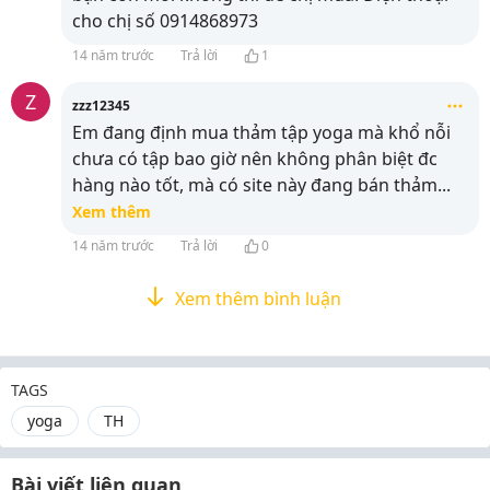
cho chị số 0914868973
14 năm trước
Trả lời
1
Z
zzz12345
Em đang định mua thảm tập yoga mà khổ nỗi
chưa có tập bao giờ nên không phân biệt đc
hàng nào tốt, mà có site này đang bán thảm
...
Xem thêm
14 năm trước
Trả lời
0
Xem thêm bình luận
TAGS
yoga
TH
Bài viết liên quan