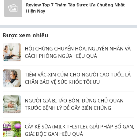
Review Top 7 Thảm Tập Được Ưa Chuộng Nhất
Hiện Nay
Được xem nhiều
HỘI CHỨNG CHUYỂN HÓA: NGUYÊN NHÂN VÀ
CÁCH PHÒNG NGỪA HIỆU QUẢ
TIÊM VẮC-XIN CÚM CHO NGƯỜI CAO TUỔI: LÁ
CHẮN BẢO VỆ SỨC KHỎE TỐI ƯU
NGƯỜI GIÀ BỊ TÁO BÓN: ĐỪNG CHỦ QUAN
TRƯỚC BỆNH LÝ DỄ GÂY BIẾN CHỨNG
CÂY KẾ SỮA (MILK THISTLE): GIẢI PHÁP BỔ GAN,
GIẢI ĐỘC GAN HIỆU QUẢ