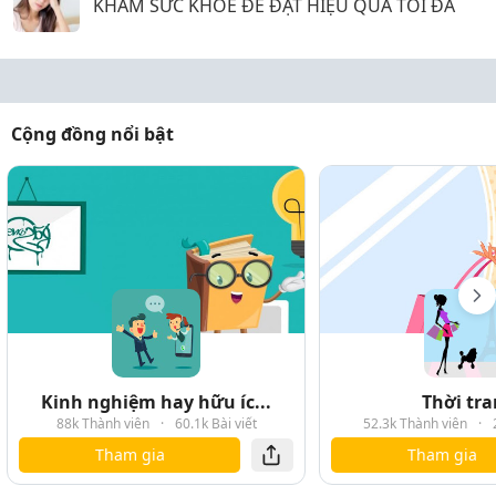
KHÁM SỨC KHỎE ĐỂ ĐẠT HIỆU QUẢ TỐI ĐA
Cộng đồng nổi bật
Kinh nghiệm hay hữu íc...
Thời tr
88k Thành viên
·
60.1k Bài viết
52.3k Thành viên
·
Tham gia
Tham gia