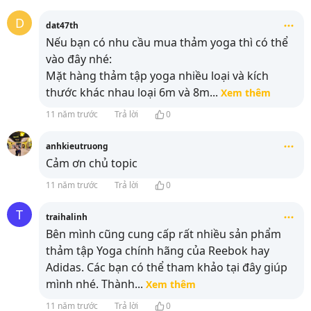
D
dat47th
Nếu bạn có nhu cầu mua thảm yoga thì có thể
vào đây nhé:
Mặt hàng thảm tập yoga nhiều loại và kích
thước khác nhau loại 6m và 8m
...
Xem thêm
11 năm trước
Trả lời
0
anhkieutruong
Cảm ơn chủ topic
11 năm trước
Trả lời
0
T
traihalinh
Bên mình cũng cung cấp rất nhiều sản phẩm
thảm tập Yoga chính hãng của Reebok hay
Adidas. Các bạn có thể tham khảo tại đây giúp
mình nhé. Thành
...
Xem thêm
11 năm trước
Trả lời
0