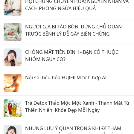
HỘI CHỨNG CHUYỂN HÓA: NGUYÊN NHÂN VÀ
CÁCH PHÒNG NGỪA HIỆU QUẢ
NGƯỜI GIÀ BỊ TÁO BÓN: ĐỪNG CHỦ QUAN
TRƯỚC BỆNH LÝ DỄ GÂY BIẾN CHỨNG
CHÓNG MẶT TIỀN ĐÌNH - BẠN CÓ THUỘC
NHÓM NGUY CƠ?
Nội soi tiêu hóa FUJIFILM tích hợp AI
Trà Detox Thảo Mộc Mộc Xanh - Thanh Mát Từ
Thiên Nhiên, Khỏe Đẹp Mỗi Ngày
NHỮNG LƯU Ý QUAN TRỌNG KHI ĐI THĂM