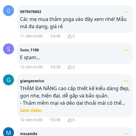
0
0979478602
Các mẹ mua thảm yoga vào đây xem nhé! Mẫu
mã đa dạng, giá rẻ
11 năm trước
Trả lời
0
S
Susu_1188
E qtam...
12 năm trước
Trả lời
0
G
giangecovico
THẢM ĐA NĂNG cao cấp thiết kế kiểu dáng đẹp,
gọn nhẹ, hiện đại, dễ gấp và bảo quản.
- Thảm mềm mại và dẻo dai thoải mái có thể
...
Xem thêm
12 năm trước
Trả lời
0
M
mscam8x