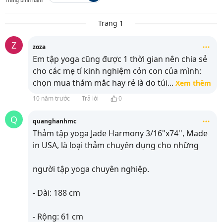
Trang bình luận
Trang 1
Z
zoza
Em tập yoga cũng được 1 thời gian nên chia sẻ
cho các mẹ tí kinh nghiệm cỏn con của mình:
chọn mua thảm mắc hay rẻ là do túi
...
Xem thêm
10 năm trước
Trả lời
0
Q
quanghanhmc
Thảm tập yoga Jade Harmony 3/16"x74'', Made
in USA, là loại thảm chuyên dụng cho những
người tập yoga chuyên nghiệp.
- Dài: 188 cm
- Rộng: 61 cm