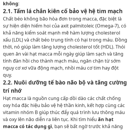
không
:
2.1. Tấm lá chắn kiên cố bảo vệ hệ tim mạch
Chất béo không bão hòa đơn trong macca, đặc biệt là
sự hiện diện hiếm hoi của axit palmitoleic (Omega-7), có
khả năng kiểm soát mạnh mẽ hàm lượng cholesterol
xấu (LDL) và chất béo trung tính có hại trong máu. Đồng
thời, nó giúp làm tăng lượng cholesterol tốt (HDL). Thói
quen ăn vài hạt macca mỗi ngày giúp làm sạch và tăng
tính đàn hồi cho thành mạch máu, ngăn chặn từ sớm
nguy cơ xơ vữa động mạch, nhồi máu cơ tim hay đột
quỵ.
2.2. Nuôi dưỡng tế bào não bộ và tăng cường
trí nhớ
Hạt macca là nguồn cung cấp dồi dào các chất chống
oxy hóa đặc hiệu bảo vệ hệ thần kinh, kết hợp cùng các
vitamin nhóm B giúp thúc đẩy quá trình lưu thông máu
và oxy lên não diễn ra liên tục. Khi tìm hiểu
ăn hạt
macca có tác dụng gì
, bạn sẽ bất ngờ trước khả năng