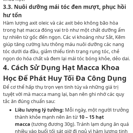
3.3. Nuôi dưỡng mái tóc đen mượt, phục hồi
hư tổn
Hàm lượng axit oleic và các axit béo không bão hòa
trong hạt macca đóng vai trò như một chất dưỡng ẩm
tự nhiên từ gốc đến ngọn. Các vi khoáng như Sắt, Kẽm
giúp tăng cường lưu thông máu nuôi dưỡng các nang
tóc dưới da đầu, giảm thiểu tình trạng rụng tóc, chẻ
ngọn do hóa chất và đem lại mái tóc bóng khỏe, dẻo dai.
4. Cách Sử Dụng Hạt Macca Khoa
Học Để Phát Huy Tối Đa Công Dụng
Để cơ thể hấp thụ trọn vẹn tinh túy và những giá trị
tuyệt vời mà macca mang lại, bạn nên ghi nhớ các quy
tắc ăn đúng chuẩn sau:
Liều lượng lý tưởng:
Mỗi ngày, một người trưởng
thành khỏe mạnh nên ăn từ
10 – 15 hạt
macca
(tương đương 30g). Tránh lạm dụng ăn quá
nhiều vào buổi tối sát giờ đi ngủ vì hàm lượng tinh