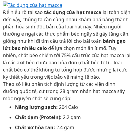
Để hiểu rõ tại sao
tác dụng của hạt macca
lại toàn diện
đến vậy, chúng ta cần cùng nhau khám phá bảng thành
phần hóa sinh độc bản của loại hạt này. Nhiều người
thường e ngại các thực phẩm béo ngậy sẽ gây tăng cân,
giống như khi đi tìm câu trả lời cho bài toán
bánh gạo
lứt bao nhiêu calo
để lựa chọn món ăn ít mỡ. Tuy
nhiên, chất béo chiếm tới 75% cấu trúc của hạt macca lại
là các axit béo chưa bão hòa đơn (chất béo tốt) – loại
chất béo cơ thể không tự tổng hợp được nhưng lại cực
kỳ thiết yếu trong việc bảo vệ màng tế bào.
Theo số liệu phân tích định lượng từ các viện dinh
dưỡng quốc tế, cứ trong 28 gram nhân hạt macca sấy
mộc nguyên chất sẽ cung cấp:
Năng lượng sạch:
204 Calo
Chất đạm (Protein):
2.2 gam
Chất xơ hòa tan:
2.4 gam