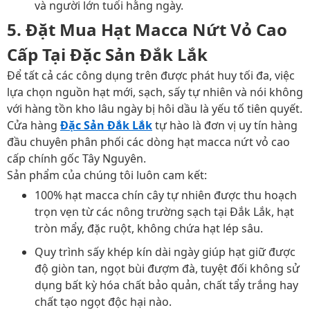
và người lớn tuổi hằng ngày.
5. Đặt Mua Hạt Macca Nứt Vỏ Cao
Cấp Tại Đặc Sản Đắk Lắk
Để tất cả các công dụng trên được phát huy tối đa, việc
lựa chọn nguồn hạt mới, sạch, sấy tự nhiên và nói không
với hàng tồn kho lâu ngày bị hôi dầu là yếu tố tiên quyết.
Cửa hàng
Đặc Sản Đắk Lắk
tự hào là đơn vị uy tín hàng
đầu chuyên phân phối các dòng hạt macca nứt vỏ cao
cấp chính gốc Tây Nguyên.
Sản phẩm của chúng tôi luôn cam kết:
100% hạt macca chín cây tự nhiên được thu hoạch
trọn vẹn từ các nông trường sạch tại Đắk Lắk, hạt
tròn mẩy, đặc ruột, không chứa hạt lép sâu.
Quy trình sấy khép kín dài ngày giúp hạt giữ được
độ giòn tan, ngọt bùi đượm đà, tuyệt đối không sử
dụng bất kỳ hóa chất bảo quản, chất tẩy trắng hay
chất tạo ngọt độc hại nào.