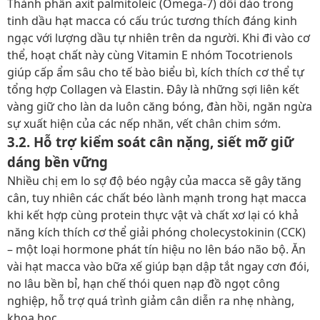
Thành phần axit palmitoleic (Omega-7) dồi dào trong
tinh dầu hạt macca có cấu trúc tương thích đáng kinh
ngạc với lượng dầu tự nhiên trên da người. Khi đi vào cơ
thể, hoạt chất này cùng Vitamin E nhóm Tocotrienols
giúp cấp ẩm sâu cho tế bào biểu bì, kích thích cơ thể tự
tổng hợp Collagen và Elastin. Đây là những sợi liên kết
vàng giữ cho làn da luôn căng bóng, đàn hồi, ngăn ngừa
sự xuất hiện của các nếp nhăn, vết chân chim sớm.
3.2. Hỗ trợ kiểm soát cân nặng, siết mỡ giữ
dáng bền vững
Nhiều chị em lo sợ độ béo ngậy của macca sẽ gây tăng
cân, tuy nhiên các chất béo lành mạnh trong hạt macca
khi kết hợp cùng protein thực vật và chất xơ lại có khả
năng kích thích cơ thể giải phóng cholecystokinin (CCK)
– một loại hormone phát tín hiệu no lên báo não bộ. Ăn
vài hạt macca vào bữa xế giúp bạn dập tắt ngay cơn đói,
no lâu bền bỉ, hạn chế thói quen nạp đồ ngọt công
nghiệp, hỗ trợ quá trình giảm cân diễn ra nhẹ nhàng,
khoa học.