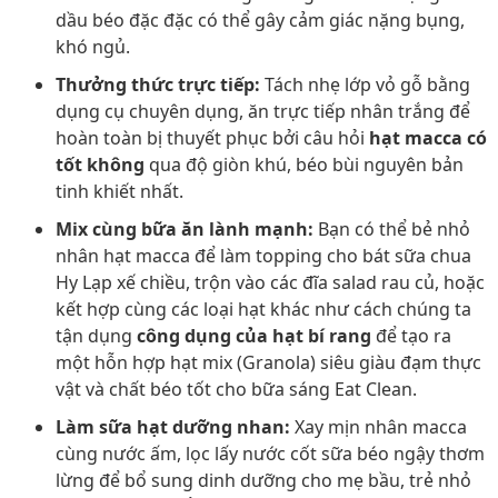
dầu béo đặc đặc có thể gây cảm giác nặng bụng,
khó ngủ.
Thưởng thức trực tiếp:
Tách nhẹ lớp vỏ gỗ bằng
dụng cụ chuyên dụng, ăn trực tiếp nhân trắng để
hoàn toàn bị thuyết phục bởi câu hỏi
hạt macca có
tốt không
qua độ giòn khú, béo bùi nguyên bản
tinh khiết nhất.
Mix cùng bữa ăn lành mạnh:
Bạn có thể bẻ nhỏ
nhân hạt macca để làm topping cho bát sữa chua
Hy Lạp xế chiều, trộn vào các đĩa salad rau củ, hoặc
kết hợp cùng các loại hạt khác như cách chúng ta
tận dụng
công dụng của hạt bí rang
để tạo ra
một hỗn hợp hạt mix (Granola) siêu giàu đạm thực
vật và chất béo tốt cho bữa sáng Eat Clean.
Làm sữa hạt dưỡng nhan:
Xay mịn nhân macca
cùng nước ấm, lọc lấy nước cốt sữa béo ngậy thơm
lừng để bổ sung dinh dưỡng cho mẹ bầu, trẻ nhỏ