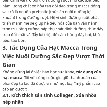
Bên cạnh vai trò bôi trơn đường ruột nhờ các axit béo,
hàm lượng chất xơ hòa tan dồi dào trong macca đóng
vai trò là nguồn prebiotic (thức ăn nuôi dưỡng lợi
khuẩn) trong đường ruột. Hệ vi sinh đường ruột phát
triển mạnh mẽ sẽ giúp hệ tiêu hóa của bạn vận hành
trơn tru, tăng cường hấp thụ chất dinh dưỡng, thúc đẩy
trao đổi chất và đẩy lùi triệt để các chứng đầy hơi, khó
tiêu, táo bón.
3. Tác Dụng Của Hạt Macca Trong
Việc Nuôi Dưỡng Sắc Đẹp Vượt Thời
Gian
Không dừng lại ở việc bảo bọc sức khỏe,
tác dụng của
hạt macca
đối với công cuộc gìn giữ thanh xuân của
phái đẹp từ lâu đã được ví như một loại “mỹ phẩm cao
cấp ăn được”:
3.1. Kích thích sản sinh Collagen, xóa nhòa
nếp nhăn