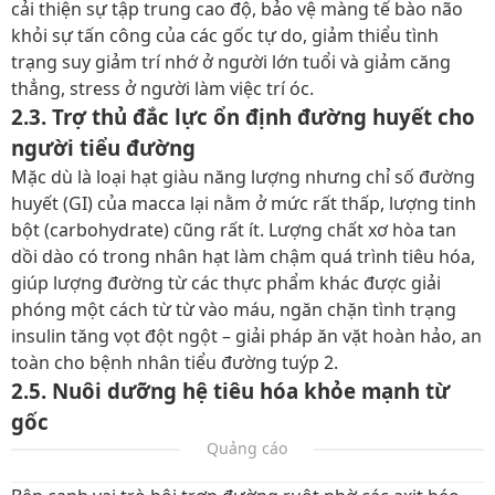
cải thiện sự tập trung cao độ, bảo vệ màng tế bào não
khỏi sự tấn công của các gốc tự do, giảm thiểu tình
trạng suy giảm trí nhớ ở người lớn tuổi và giảm căng
thẳng, stress ở người làm việc trí óc.
2.3. Trợ thủ đắc lực ổn định đường huyết cho
người tiểu đường
Mặc dù là loại hạt giàu năng lượng nhưng chỉ số đường
huyết (GI) của macca lại nằm ở mức rất thấp, lượng tinh
bột (carbohydrate) cũng rất ít. Lượng chất xơ hòa tan
dồi dào có trong nhân hạt làm chậm quá trình tiêu hóa,
giúp lượng đường từ các thực phẩm khác được giải
phóng một cách từ từ vào máu, ngăn chặn tình trạng
insulin tăng vọt đột ngột – giải pháp ăn vặt hoàn hảo, an
toàn cho bệnh nhân tiểu đường tuýp 2.
2.5. Nuôi dưỡng hệ tiêu hóa khỏe mạnh từ
gốc
Quảng cáo