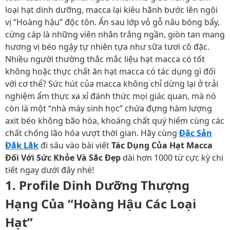
loại hạt dinh dưỡng, macca lại kiêu hãnh bước lên ngôi
vị “Hoàng hậu” độc tôn. Ẩn sau lớp vỏ gỗ nâu bóng bẩy,
cứng cáp là những viên nhân trắng ngần, giòn tan mang
hương vị béo ngậy tự nhiên tựa như sữa tươi cô đặc.
Nhiều người thường thắc mắc liệu hạt macca có tốt
không hoặc thực chất ăn hạt macca có tác dụng gì đối
với cơ thể? Sức hút của macca không chỉ dừng lại ở trải
nghiệm ẩm thực xa xỉ đánh thức mọi giác quan, mà nó
còn là một “nhà máy sinh học” chứa đựng hàm lượng
axit béo không bão hòa, khoáng chất quý hiếm cùng các
chất chống lão hóa vượt thời gian. Hãy cùng
Đặc Sản
Đắk Lắk
đi sâu vào bài viết
Tác Dụng Của Hạt Macca
Đối Với Sức Khỏe Và Sắc Đẹp
dài hơn 1000 từ cực kỳ chi
tiết ngay dưới đây nhé!
1. Profile Dinh Dưỡng Thượng
Hạng Của “Hoàng Hậu Các Loại
Hạt”