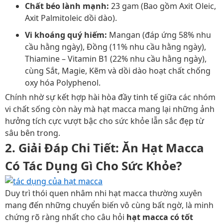
Chất béo lành mạnh:
23 gam (Bao gồm Axit Oleic,
Axit Palmitoleic dồi dào).
Vi khoáng quý hiếm:
Mangan (đáp ứng 58% nhu
cầu hằng ngày), Đồng (11% nhu cầu hằng ngày),
Thiamine – Vitamin B1 (22% nhu cầu hằng ngày),
cùng Sắt, Magie, Kẽm và dồi dào hoạt chất chống
oxy hóa Polyphenol.
Chính nhờ sự kết hợp hài hòa đầy tinh tế giữa các nhóm
vi chất sống còn này mà hạt macca mang lại những ảnh
hưởng tích cực vượt bậc cho sức khỏe lẫn sắc đẹp từ
sâu bên trong.
2. Giải Đáp Chi Tiết: Ăn Hạt Macca
Có Tác Dụng Gì Cho Sức Khỏe?
Duy trì thói quen nhâm nhi hạt macca thường xuyên
mang đến những chuyển biến vô cùng bất ngờ, là minh
chứng rõ ràng nhất cho câu hỏi
hạt macca có tốt