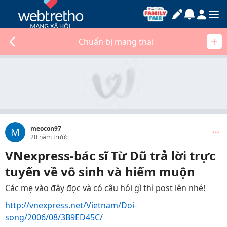
Chuẩn bị mang thai
meocon97
M
20 năm trước
VNexpress-bác sĩ Từ Dũ trả lời trực
tuyến về vô sinh và hiếm muộn
Các mẹ vào đây đọc và có câu hỏi gì thì post lên nhé!
http://vnexpress.net/Vietnam/Doi-
song/2006/08/3B9ED45C/