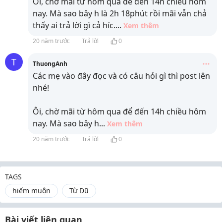
Ôi, chờ mãi từ hôm qua để đến 14h chiều hôm
nay. Mà sao bây h là 2h 18phút rồi mãi vẫn chả
thấy ai trả lời gì cả híc.
...
Xem thêm
20 năm trước
Trả lời
0
T
ThuongAnh
Các mẹ vào đây đọc và có câu hỏi gì thì post lên
nhé!
Ôi, chờ mãi từ hôm qua để đến 14h chiều hôm
nay. Mà sao bây h
...
Xem thêm
20 năm trước
Trả lời
0
TAGS
hiếm muộn
Từ Dũ
Bài viết liên quan