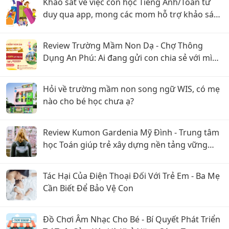
Khảo sát về việc con học Tiếng Anh/Toán tư
duy qua app, mong các mom hỗ trợ khảo sát
ạaaa
Review Trường Mầm Non Dạ - Chợ Thông
Dụng An Phú: Ai đang gửi con chia sẻ với mình
với
Hỏi về trường mầm non song ngữ WIS, có mẹ
nào cho bé học chưa ạ?
Review Kumon Gardenia Mỹ Đình - Trung tâm
học Toán giúp trẻ xây dựng nền tảng vững
chắc
Tác Hại Của Điện Thoại Đối Với Trẻ Em - Ba Mẹ
Cần Biết Để Bảo Vệ Con
Đồ Chơi Âm Nhạc Cho Bé - Bí Quyết Phát Triển