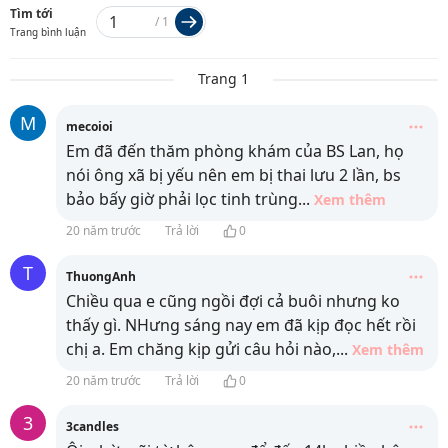
Tìm tới
/
1
Trang bình luận
Trang 1
M
mecoioi
Em đã đến thăm phòng khám của BS Lan, họ
nói ông xã bị yếu nên em bị thai lưu 2 lần, bs
bảo bấy giờ phải lọc tinh trùng
...
Xem thêm
20 năm trước
Trả lời
0
T
ThuongAnh
Chiều qua e cũng ngồi đợi cả buôi nhưng ko
thấy gì. NHưng sáng nay em đã kịp đọc hết rồi
chị a. Em chăng kịp gửi câu hỏi nào,
...
Xem thêm
20 năm trước
Trả lời
0
3
3candles