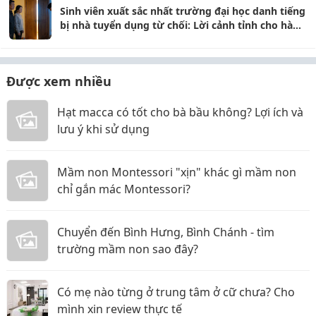
Sinh viên xuất sắc nhất trường đại học danh tiếng
bị nhà tuyển dụng từ chối: Lời cảnh tỉnh cho hàng
triệu phụ huynh
Được xem nhiều
Hạt macca có tốt cho bà bầu không? Lợi ích và
lưu ý khi sử dụng
Mầm non Montessori "xịn" khác gì mầm non
chỉ gắn mác Montessori?
Chuyển đến Bình Hưng, Bình Chánh - tìm
trường mầm non sao đây?
Có mẹ nào từng ở trung tâm ở cữ chưa? Cho
mình xin review thực tế