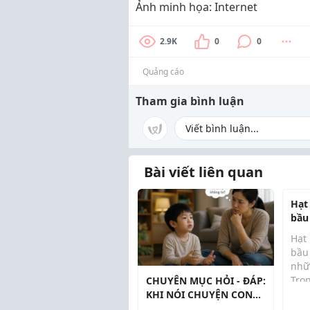
Ảnh minh họa: Internet
2.9K
0
0
Quảng cáo
Tham gia bình luận
Bài viết liên quan
Hạt
bầu
nhữ
Hạt
dụn
bầu
nhữ
Tron
CHUYÊN MỤC HỎI - ĐÁP:
chọ
KHI NÓI CHUYỆN CON
luô
KHÔNG NHÌN VÀO MẮT,