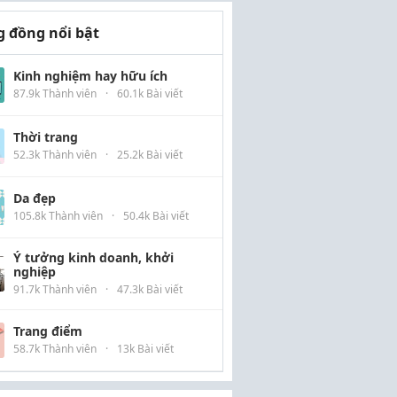
 đồng nổi bật
Kinh nghiệm hay hữu ích
87.9k Thành viên
·
60.1k Bài viết
Thời trang
52.3k Thành viên
·
25.2k Bài viết
Da đẹp
105.8k Thành viên
·
50.4k Bài viết
Ý tưởng kinh doanh, khởi
nghiệp
91.7k Thành viên
·
47.3k Bài viết
Trang điểm
58.7k Thành viên
·
13k Bài viết