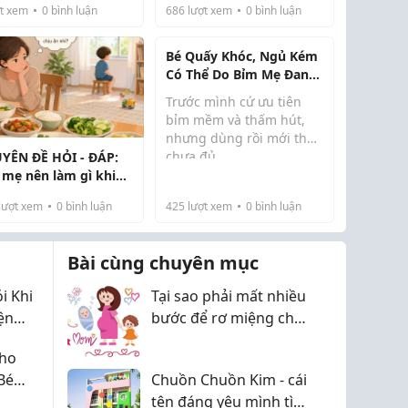
t xem
0
bình luận
686
lượt xem
0
bình luận
n tâm. Bên cạnh thịt,
đình nhưng khi mang
trứng, sữa, rau xanh
thai lại khiến nhiều
ái cây,...
người băn khoăn khôn...
Bé Quấy Khóc, Ngủ Kém
Có Thể Do Bỉm Mẹ Đang
Dùng
Trước mình cứ ưu tiên
bỉm mềm và thấm hút,
nhưng dùng rồi mới thấy
chưa đủ
YÊN ĐỀ HỎI - ĐÁP:
Mỗi bé hợp một loại khác
 mẹ nên làm gì khi
nhau, chọn đúng thì bé
tự kỷ nôn ói hoặc bịt
dễ chịu hẳn, ngủ cũng
lượt xem
0
bình luận
425
lượt xem
0
bình luận
ng mỗi khi ngửi thấy
ngon hơn.
 thức ăn lạ?
Mẹ nào đang tìm hiểu thì
có thể tham khảo bài ...
Bài cùng chuyên mục
i Khi
Tại sao phải mất nhiều
ện
bước để rơ miệng cho
ay Đổi
con? Trong khi mẹ chỉ
Cho
cần 1 bước là đủ
Bé
Chuồn Chuồn Kim - cái
tên đáng yêu mình tìm