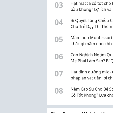
0
3
Hạt macca có tốt cho 
bầu không? Lợi ích và 
khi sử dụng
0
4
Bí Quyết Tăng Chiều 
Cho Trẻ Dậy Thì Thêm 
30cm Chuẩn Khoa Họ
0
5
Mầm non Montessori 
khác gì mầm non chỉ 
mác Montessori?
0
6
Con Nghịch Ngợm Quá
Mẹ Phải Làm Sao? Bí 
"Trị" Con Hiếu Động 
0
7
Hạt dinh dưỡng mix - 
Không Cần La Hét
pháp ăn vặt tiện lợi c
cuộc sống hiện đại
0
8
Nệm Cao Su Cho Bé Sơ
Có Tốt Không? Lựa ch
1 cho bé.