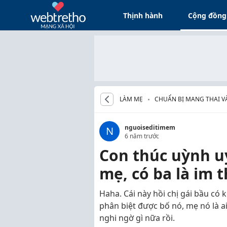
Thịnh hành
Cộng đồng
LÀM MẸ
CHUẨN BỊ MANG THAI V
nguoiseditimem
N
6 năm trước
Con thúc uỳnh uỵ
mẹ, có ba là im t
Haha. Cái này hồi chị gái bầu có 
phân biệt được bố nó, mẹ nó là 
nghi ngờ gì nữa rồi.