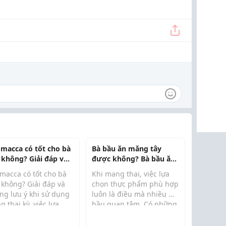
 macca có tốt cho bà
Bà bầu ăn măng tây
 không? Giải đáp và
được không? Bà bầu ăn
ng lưu ý khi sử
củ kiệu được không?
 macca có tốt cho bà
Khi mang thai, việc lựa
g
Giải đáp cho thực đơn
 không? Giải đáp và
chọn thực phẩm phù hợp
của mẹ bầu
ng lưu ý khi sử dụng
luôn là điều mà nhiều mẹ
g thai kỳ, việc lựa
bầu quan tâm. Có những
n thực phẩm phù hợp
loại rau củ rất quen
n được các mẹ bầu
thuộc trong bữa ăn gia