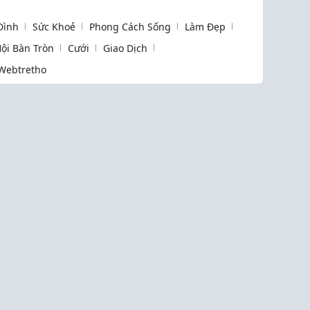
 Đình
Sức Khoẻ
Phong Cách Sống
Làm Đẹp
ội Bàn Tròn
Cưới
Giao Dịch
Webtretho