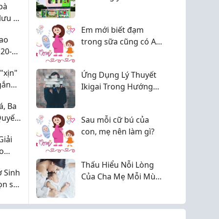
bà
được ở Q10
lưu ý
Em mới biết đạm
Cao
trong sữa cũng có A1
20-
với A2 luôn các mom ạ
c
"xịn"
Ứng Dụng Lý Thuyết
gắn
Ikigai Trong Hướng
Nghiệp: Chọn Đúng
, Ba
Nghề, Mở Tương Lai
Quyết
Sau mỗi cữ bú của
Mà
con, mẹ nên làm gì?
Giải
ho
Thấu Hiểu Nỗi Lòng
 Sinh
Của Cha Mẹ Mỗi Mùa
ọn số
Hè Về