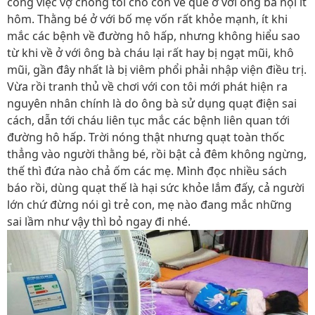
công việc vợ chồng tôi cho con về quê ở với ông bà nội ít
hôm. Thằng bé ở với bố mẹ vốn rất khỏe mạnh, ít khi
mắc các bệnh về đường hô hấp, nhưng không hiểu sao
từ khi về ở với ông bà cháu lại rất hay bị ngạt mũi, khô
mũi, gần đây nhất là bị viêm phổi phải nhập viện điều trị.
Vừa rồi tranh thủ về chơi với con tôi mới phát hiện ra
nguyên nhân chính là do ông bà sử dụng quạt điện sai
cách, dẫn tới cháu liên tục mắc các bệnh liên quan tới
đường hô hấp. Trời nóng thật nhưng quạt toàn thốc
thẳng vào người thằng bé, rồi bật cả đêm không ngừng,
thế thì đứa nào chả ốm các mẹ. Mình đọc nhiều sách
báo rồi, dùng quạt thế là hại sức khỏe lắm đấy, cả người
lớn chứ đừng nói gì trẻ con, mẹ nào đang mắc những
sai lầm như vậy thì bỏ ngay đi nhé.