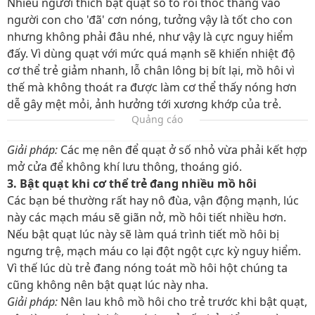
Nhiều người thích bật quạt số to rồi thốc thẳng vào
người con cho 'đã' cơn nóng, tưởng vậy là tốt cho con
nhưng không phải đâu nhé, như vậy là cực nguy hiểm
đấy
. Vì d
ùng quạt với mức quá mạnh sẽ khiến nhiệt độ
cơ thể trẻ giảm nhanh, lỗ chân lông bị bít lại, mồ hôi vì
thế mà không thoát ra được làm cơ thể thấy nóng hơn
dễ gây mệt mỏi, ảnh hưởng tới xương khớp của trẻ.
Quảng cáo
Giải pháp:
Các mẹ nên để quạt ở số nhỏ vừa phải kết hợp
mở cửa để không khí lưu thông, thoáng gió.
3. Bật quạt khi cơ thể trẻ đang nhiều mồ hôi
Các bạn bé thường rất hay nô đùa, vận động mạnh, lúc
này các mạch máu sẽ giãn nở, mồ hôi tiết nhiều hơn.
Nếu bật quạt lúc này sẽ làm quá trình tiết mồ hôi bị
ngưng trệ, mạch máu co lại đột ngột cực kỳ nguy hiểm.
Vì thế lúc dù trẻ đang nóng toát mồ hôi hột chúng ta
cũng không nên bật quạt lúc này nha.
Giải pháp:
Nên lau khô mồ hôi cho trẻ trước khi bật quạt,