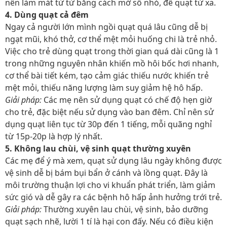
nên làm mát từ từ bằng cách mở số nhỏ, để quạt từ xa.
4. Dùng quạt cả đêm
Ngay cả người lớn mình ngồi quạt quá lâu cũng dễ bị
ngạt mũi, khó thở, cơ thể mệt mỏi huống chi là trẻ nhỏ.
Việc cho trẻ dùng quạt trong thời gian quá dài cũng là 1
trong những nguyên nhân khiến mồ hôi bốc hơi nhanh,
cơ thể bài tiết kém, tạo cảm giác thiếu nước khiến trẻ
mệt mỏi, thiếu năng lượng làm suy giảm hệ hô hấp.
Giải pháp:
Các mẹ nên sử dụng quạt có chế độ hẹn giờ
cho trẻ, đặc biệt nếu sử dụng vào ban đêm. Chỉ nên sử
dụng quạt liên tục từ 30p đến 1 tiếng, mỗi quãng nghỉ
từ 15p-20p là hợp lý nhất.
5. Không lau chùi, vệ sinh quạt thường xuyên
Các mẹ để ý mà xem, quạt sử dụng lâu ngày không được
vệ sinh dễ bị bám bụi bẩn ở cánh và lồng quạt. Đây là
môi trường thuận lợi cho vi khuẩn phát triển, làm giảm
sức gió và dễ gây ra các bệnh hô hấp ảnh hưởng trới trẻ.
Giải pháp:
Thường xuyên lau chùi, vệ sinh, bảo dưỡng
quạt sạch nhẽ, lười 1 tí là hại con đấy. Nếu có điều kiện