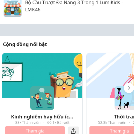
Bộ Cầu Trượt Đa Năng 3 Trong 1 LumiKids -
LMK46
Cộng đồng nổi bật
Kinh nghiệm hay hữu íc...
Thời tr
88k Thành viên
·
60.1k Bài viết
52.3k Thành viên
·
Tham gia
Tham gia