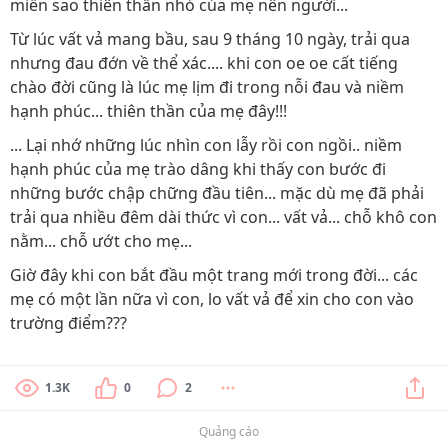
miễn sao thiên thần nhỏ của mẹ nên người...
Từ lúc vất vả mang bầu, sau 9 tháng 10 ngày, trải qua
nhưng đau đớn về thể xác.... khi con oe oe cất tiếng
chào đời cũng là lúc mẹ lịm đi trong nỗi đau và niềm
hạnh phúc... thiên thần của mẹ đây!!!
... Lại nhớ những lúc nhìn con lẫy rồi con ngồi.. niềm
hạnh phúc của mẹ trào dâng khi thấy con bước đi
những bước chập chững đầu tiên... mặc dù mẹ đã phải
trải qua nhiều đêm dài thức vì con... vất vả... chỗ khô con
nằm... chỗ ướt cho mẹ...
Giờ đây khi con bắt đầu một trang mới trong đời... các
mẹ có một lần nữa vì con, lo vất vả để xin cho con vào
trường điểm???
1.3K
0
2
Quảng cáo