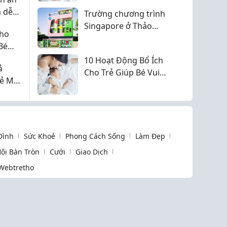
 dễ
Trường chương trình
cho
Singapore ở Thảo
Cho
Điền - phù hợp gia
Bé
đình đa văn hoá
10 Hoạt Động Bổ Ích
ả
Cho Trẻ Giúp Bé Vui
ẻ Mỗi
Chơi Và Phát Triển Kỹ
Năng
 Đình
Sức Khoẻ
Phong Cách Sống
Làm Đẹp
ội Bàn Tròn
Cưới
Giao Dịch
Webtretho