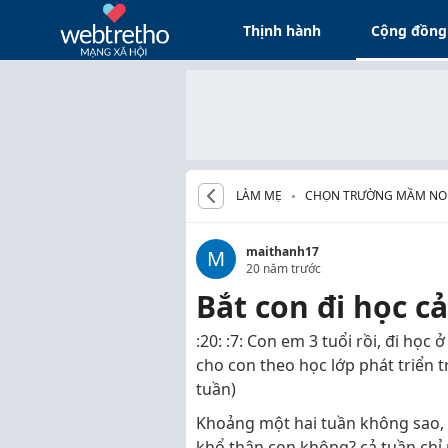
Thịnh hành
Cộng đồng
LÀM MẸ
CHỌN TRƯỜNG MẦM NO
maithanh17
M
20 năm trước
Bắt con đi học c
:20: :7: Con em 3 tuổi rồi, đi học
cho con theo học lớp phát triển 
tuần)
Khoảng một hai tuần không sao, n
khổ thân con không? cả tuần chỉ 