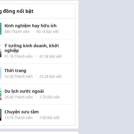
 đồng nổi bật
Kinh nghiệm hay hữu ích
88k Thành viên
·
60.1k Bài viết
Ý tưởng kinh doanh, khởi
nghiệp
91.7k Thành viên
·
47.3k Bài viết
Thời trang
52.3k Thành viên
·
25.2k Bài viết
Du lịch nước ngoài
26.8k Thành viên
·
7.7k Bài viết
Chuyện sưu tầm
13.7k Thành viên
·
7.6k Bài viết