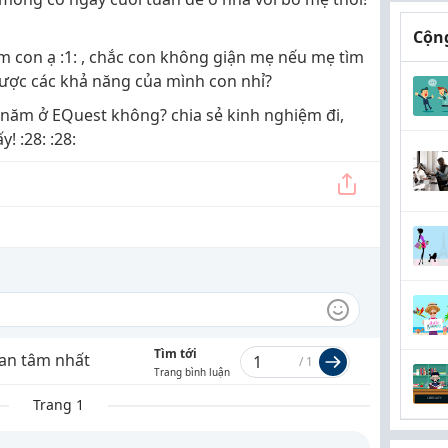
Cộng
ắm con ạ :1: , chắc con không giận mẹ nếu mẹ tìm
được các khả năng của mình con nhỉ?
 năm ở EQuest không? chia sẻ kinh nghiệm đi,
! :28: :28:
Tìm tới
an tâm nhất
/
1
Trang bình luận
Trang 1