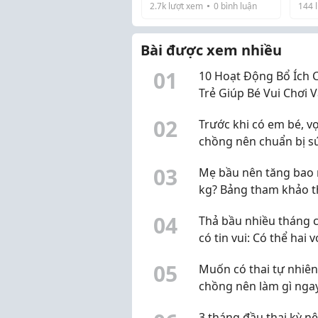
2.7k
lượt xem
0
bình luận
144
l
mà k
thần lo lắng
dốt
dốt 
Bài được xem nhiều
0
1
10 Hoạt Động Bổ Ích 
Trẻ Giúp Bé Vui Chơi 
Phát Triển Kỹ Năng
0
2
Trước khi có em bé, v
chồng nên chuẩn bị s
khỏe sinh sản từ đâu?
0
3
Mẹ bầu nên tăng bao 
kg? Bảng tham khảo 
BMI trước khi mang th
0
4
Thả bầu nhiều tháng 
có tin vui: Có thể hai v
chồng đang hiểu chư
0
5
Muốn có thai tự nhiên
đúng
chồng nên làm gì nga
chu kỳ này?
3 tháng đầu thai kỳ n