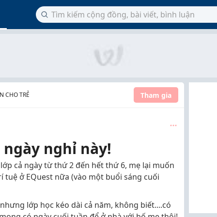
Tham gia
N CHO TRẺ
ả ngày nghỉ này!
 ở lớp cả ngày từ thứ 2 đến hết thứ 6, mẹ lại muốn
trí tuệ ở EQuest nữa (vào một buổi sáng cuối
hưng lớp học kéo dài cả năm, không biết....có
mong có ngày cuối tuần để ở nhà với bố mẹ thôi!