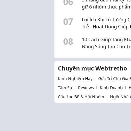
0
6
gì? 6 nhóm thực phẩm
chọn, không cần "ăn 
0
7
Lợi Ích Khi Tô Tượng 
hai người"
Trẻ - Hoạt Động Giúp 
Phát Triển Toàn Diện
0
8
10 Cách Giúp Tăng Kh
Năng Sáng Tạo Cho Tr
Ngày
Chuyên mục Webtretho
Kinh Nghiệm Hay
Giải Trí Cho Gia
Tâm Sự
Reviews
Kinh Doanh
H
Câu Lạc Bộ & Hội Nhóm
Ngôi Nhà 