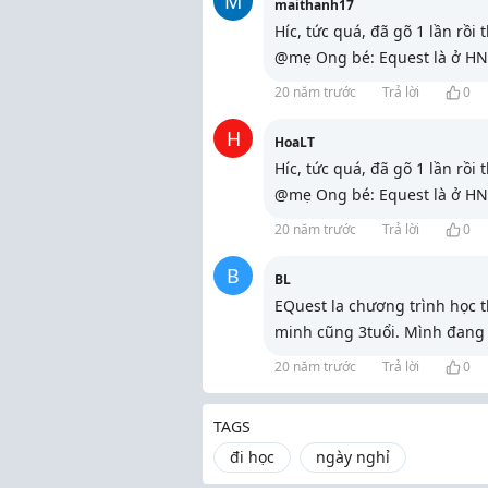
M
maithanh17
Híc, tức quá, đã gõ 1 lần rồi th
@mẹ Ong bé: Equest là ở HN,
20 năm trước
Trả lời
0
H
HoaLT
Híc, tức quá, đã gõ 1 lần rồi th
@mẹ Ong bé: Equest là ở HN,
20 năm trước
Trả lời
0
B
BL
EQuest la chương trình học 
minh cũng 3tuổi. Mình đang
20 năm trước
Trả lời
0
TAGS
đi học
ngày nghỉ