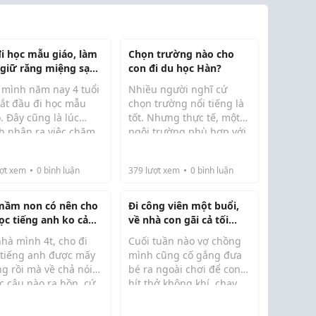
đi học mẫu giáo, làm
Chọn trường nào cho
 giữ răng miệng sạch
con đi du học Hàn?
suốt cả ngày?
 mình năm nay 4 tuổi
Nhiều người nghĩ cứ
bắt đầu đi học mẫu
chọn trường nổi tiếng là
. Đây cũng là lúc
tốt. Nhưng thực tế, một
h nhận ra việc chăm
ngôi trường phù hợp với
hà, mình có thể nhắc
Khi tìm hiểu về du học
 răng miệng cho trẻ
con mới là lựa chọn đáng
 đánh răng, uống
Hàn Quốc, mình thấy phụ
ng còn đơn giản như
cân nhắc.
 ...
huynh thường quan tâm
ợt xem
0
bình luận
379
lượt xem
0
bình luận
 ở nhà nữa.
đến ...
mầm non có nên cho
Đi công viên một buổi,
học tiếng anh ko cả
về nhà con gãi cả tối...
hà mình 4t, cho đi
Cuối tuần nào vợ chồng
 tiếng anh được mấy
mình cũng cố gắng đưa
g rồi mà về chả nói
bé ra ngoài chơi để con
c câu nào ra hồn, cứ
hít thở không khí, chạy
ô thanh kiu, hết,
nhảy nhiều hơn. Hôm
, đi học thì tốn tiền
vừa rồi cả nhà đi công