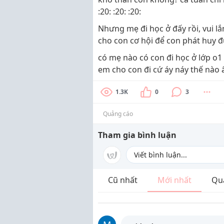
:20: :20: :20:
Nhưng mẹ đi học ở đấy rồi, vui l
cho con cơ hội để con phát huy 
có mẹ nào có con đi học ở lớp o1
em cho con đi cứ áy náy thế nào ấy
1.3K
0
3
Quảng cáo
Tham gia bình luận
Cũ nhất
Mới nhất
Qu