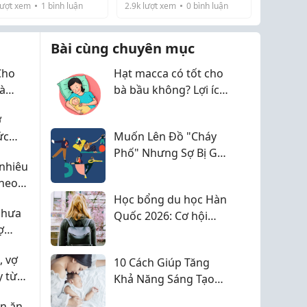
ượt xem
1
bình luận
2.9k
lượt xem
0
bình luận
o cho đi thì sợ con
viên từ khoảng 4 giờ
 tiếng anh, đời ba mẹ
chiều đến tối. Lúc ở đó
tiếng...
thì vui lắm, bé chạ...
Bài cùng chuyên mục
Cho
Hạt macca có tốt cho
Và
bà bầu không? Lợi ích
và lưu ý khi sử dụng
ợ
ức
Muốn Lên Đồ "Cháy
Phố" Nhưng Sợ Bị Gọi
nhiêu
Là "Ông Chú
theo
ai
Học bổng du học Hàn
chưa
Quốc 2026: Cơ hội
ợ
giảm chi phí dành cho
a
sinh viên Việt Nam
, vợ
10 Cách Giúp Tăng
y từ
Khả Năng Sáng Tạo
Cho Trẻ Mỗi Ngày
ên ăn