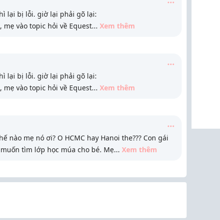
ì lại bị lỗi. giờ lại phải gõ lại:
 mẹ vào topic hỏi về Equest
...
Xem thêm
ì lại bị lỗi. giờ lại phải gõ lại:
 mẹ vào topic hỏi về Equest
...
Xem thêm
thế nào mẹ nó ơi? O HCMC hay Hanoi the??? Con gái
 muốn tìm lớp học múa cho bé. Mẹ
...
Xem thêm