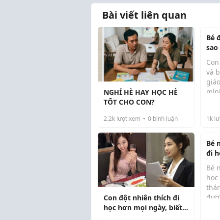
Bài viết liên quan
Bé 
sao
sẽ 
Con
và 
giáo
mìn
NGHỈ HÈ HAY HỌC HÈ
Ở n
sóc
TỐT CHO CON?
con
khô
nước
2.2k
lượt xem
0
bình luận
1k
lư
khi
Bé 
đi 
nhà
Bé n
học
thán
đượ
Con đột nhiên thích đi
hê l
học hơn mọi ngày, biết
chán
mặt cô giáo, bố mẹ bần