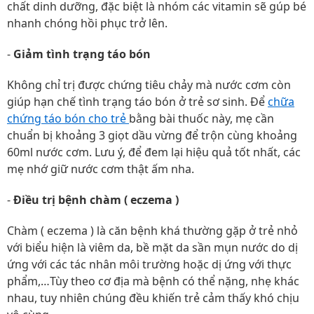
chất dinh dưỡng, đặc biệt là nhóm các vitamin sẽ gúp bé
nhanh chóng hồi phục trở lên.
-
Giảm tình trạng táo bón
Không chỉ trị được chứng tiêu chảy mà nước cơm còn
giúp hạn chế tình trạng táo bón ở trẻ sơ sinh. Để
chữa
chứng táo bón cho trẻ
bằng bài thuốc này, mẹ cần
chuẩn bị khoảng 3 giọt dầu vừng để trộn cùng khoảng
60ml nước cơm. Lưu ý, để đem lại hiệu quả tốt nhất, các
mẹ nhớ giữ nước cơm thật ấm nha.
-
Điều trị bệnh chàm ( eczema )
Chàm ( eczema ) là căn bệnh khá thường gặp ở trẻ nhỏ
với biểu hiện là viêm da, bề mặt da sần mụn nước do dị
ứng với các tác nhân môi trường hoặc dị ứng với thực
phẩm,…Tùy theo cơ địa mà bệnh có thể nặng, nhẹ khác
nhau, tuy nhiên chúng đều khiến trẻ cảm thấy khó chịu