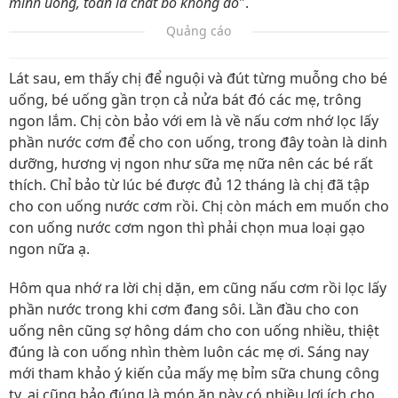
mình uống, toàn là chất bổ không đó
".
Quảng cáo
Lát sau, em thấy chị để nguội và đút từng muỗng cho bé
uống, bé uống gần trọn cả nửa bát đó các mẹ, trông
ngon lắm. Chị còn bảo với em là về nấu cơm nhớ lọc lấy
phần nước cơm để cho con uống, trong đây toàn là dinh
dưỡng, hương vị ngon như sữa mẹ nữa nên các bé rất
thích. Chỉ bảo từ lúc bé được đủ 12 tháng là chị đã tập
cho con uống nước cơm rồi. Chị còn mách em muốn cho
con uống nước cơm ngon thì phải chọn mua loại gạo
ngon nữa ạ.
Hôm qua nhớ ra lời chị dặn, em cũng nấu cơm rồi lọc lấy
phần nước trong khi cơm đang sôi. Lần đầu cho con
uống nên cũng sợ hông dám cho con uống nhiều, thiệt
đúng là con uống nhìn thèm luôn các mẹ ơi. Sáng nay
mới tham khảo ý kiến của mấy mẹ bỉm sữa chung công
ty, ai cũng bảo đúng là món ăn này có nhiều lợi ích cho