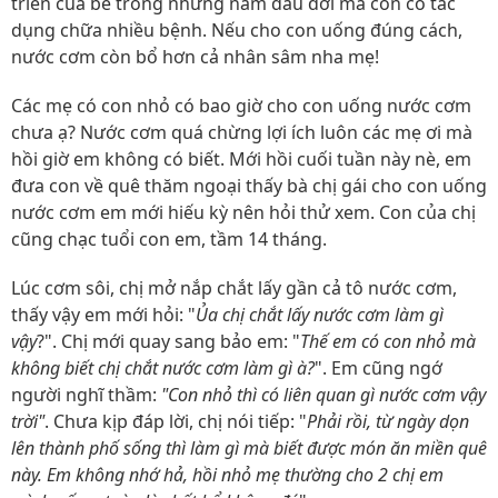
triển của bé trong những năm đầu đời mà còn có tác
dụng chữa nhiều bệnh. Nếu cho con uống đúng cách,
nước cơm còn bổ hơn cả nhân sâm nha mẹ!
Các mẹ có con nhỏ có bao giờ cho con uống nước cơm
chưa ạ? Nước cơm quá chừng lợi ích luôn các mẹ ơi mà
hồi giờ em không có biết. Mới hồi cuối tuần này nè, em
đưa con về quê thăm ngoại thấy bà chị gái cho con uống
nước cơm em mới hiếu kỳ nên hỏi thử xem. Con của chị
cũng chạc tuổi con em, tầm 14 tháng.
Lúc cơm sôi, chị mở nắp chắt lấy gần cả tô nước cơm,
thấy vậy em mới hỏi: "
Ủa chị chắt lấy nước cơm làm gì
vậy
?". Chị mới quay sang bảo em: "
Thế em có con nhỏ mà
không biết chị chắt nước cơm làm gì à?
". Em cũng ngớ
người nghĩ thầm:
"Con nhỏ thì có liên quan gì nước cơm vậy
trời"
. Chưa kịp đáp lời, chị nói tiếp: "
Phải rồi, từ ngày dọn
lên thành phố sống thì làm gì mà biết được món ăn miền quê
này. Em không nhớ hả, hồi nhỏ mẹ thường cho 2 chị em