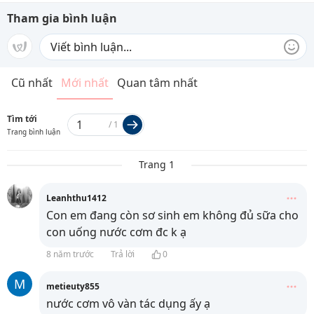
Tham gia bình luận
Cũ nhất
Mới nhất
Quan tâm nhất
Tìm tới
/
1
Trang bình luận
Trang 1
Leanhthu1412
Con em đang còn sơ sinh em không đủ sữa cho
con uống nước cơm đc k ạ
8 năm trước
Trả lời
0
M
metieuty855
nước cơm vô vàn tác dụng ấy ạ