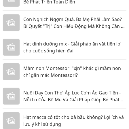
Bé Phát Triển Toàn Diện
Con Nghịch Ngợm Quá, Ba Mẹ Phải Làm Sao?
Bí Quyết "Trị" Con Hiếu Động Mà Không Cần La
Hét
Hạt dinh dưỡng mix - Giải pháp ăn vặt tiện lợi
cho cuộc sống hiện đại
Mầm non Montessori "xịn" khác gì mầm non
chỉ gắn mác Montessori?
Nuôi Dạy Con Thời Áp Lực Cơm Áo Gạo Tiền -
Nỗi Lo Của Bố Mẹ Và Giải Pháp Giúp Bé Phát
Triển Toàn Diện
Hạt macca có tốt cho bà bầu không? Lợi ích và
lưu ý khi sử dụng