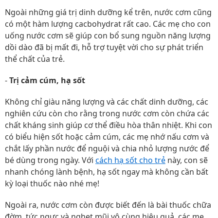
Ngoài những giá trị dinh dưỡng kể trên, nước cơm cũng
có một hàm lượng cacbohydrat rất cao. Các mẹ cho con
uống nước cơm sẽ giúp con bổ sung nguồn năng lượng
dồi dào đã bị mất đi, hỗ trợ tuyệt vời cho sự phát triển
thể chất của trẻ.
-
Trị cảm cúm, hạ sốt
Không chỉ giàu năng lượng và các chất dinh dưỡng, các
nghiên cứu còn cho rằng trong nước cơm còn chứa các
chất kháng sinh giúp cơ thể điều hòa thân nhiệt. Khi con
có biểu hiện sốt hoặc cảm cúm, các mẹ nhớ nấu cơm và
chắt lấy phần nước để nguội và chia nhỏ lượng nước để
bé dùng trong ngày. Với
cách hạ sốt cho trẻ
này, con sẽ
nhanh chóng lành bệnh, hạ sốt ngay mà không cần bất
kỳ loại thuốc nào nhé mẹ!
Ngoài ra, nước cơm còn được biết đến là bài thuốc chữa
đờm, tức ngực và nghẹt mũi vô cùng hiệu quả, các mẹ