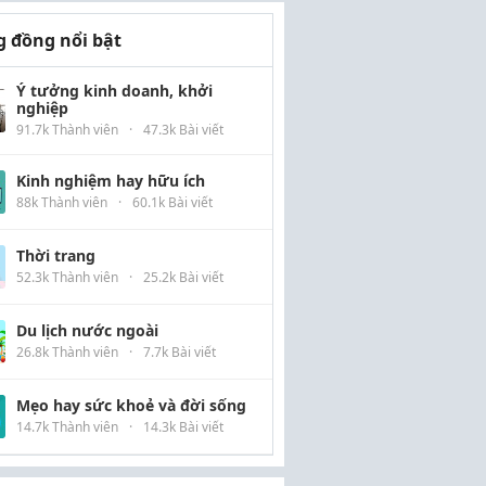
 đồng nổi bật
Ý tưởng kinh doanh, khởi
nghiệp
91.7k Thành viên
·
47.3k Bài viết
Kinh nghiệm hay hữu ích
88k Thành viên
·
60.1k Bài viết
Thời trang
52.3k Thành viên
·
25.2k Bài viết
Du lịch nước ngoài
26.8k Thành viên
·
7.7k Bài viết
Mẹo hay sức khoẻ và đời sống
14.7k Thành viên
·
14.3k Bài viết