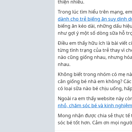
thiện nhiều.
Trong lúc tìm hiểu trên mạng, e
dành cho trẻ biếng ăn suy dinh 
biếng ăn kéo dài, những dấu hiệ
như gợi ý một số dòng sữa hỗ tr
Điều em thấy hữu ích là bài viết
từng tình trạng của trẻ thay vì 
nào cũng giống nhau, nhưng hóa 
nhau.
Không biết trong nhóm có mẹ nào
cân giống bé nhà em không? Các
có loại sữa nào bé chịu uống, hấ
Ngoài ra em thấy website này cò
nhỏ, chăm sóc bé và kinh nghiệm
Mong nhận được chia sẻ thực tế
sóc bé tốt hơn. Cảm ơn mọi người