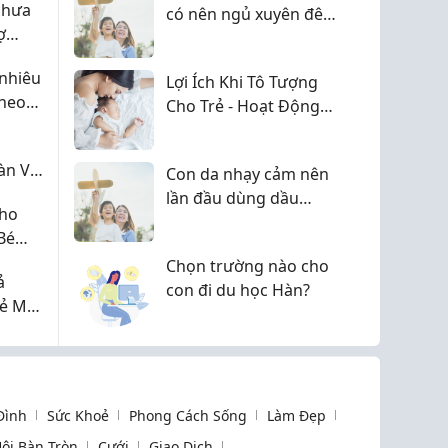
chưa
có nên ngủ xuyên đêm
ợ
không?
a
nhiêu
Lợi Ích Khi Tô Tượng
theo
Cho Trẻ - Hoạt Động
ai
Giúp Bé Phát Triển
Toàn Diện
àn Và
Con da nhạy cảm nên
lần đầu dùng dầu
Cho
tràm em cũng khá run
Bé
Chọn trường nào cho
ả
con đi du học Hàn?
ẻ Mỗi
 Đình
Sức Khoẻ
Phong Cách Sống
Làm Đẹp
ội Bàn Tròn
Cưới
Giao Dịch