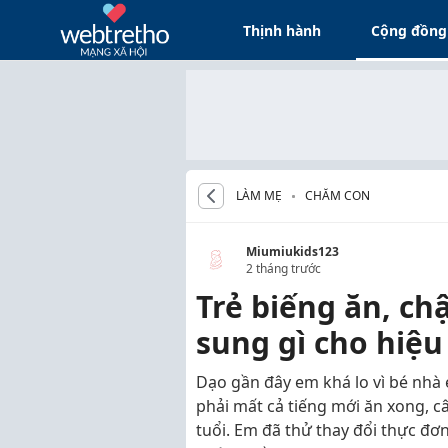
Thịnh hành
Cộng đồng
LÀM MẸ
CHĂM CON
Miumiukids123
2 tháng trước
Trẻ biếng ăn, ch
sung gì cho hiệu
Dạo gần đây em khá lo vì bé nhà
phải mất cả tiếng mới ăn xong, c
tuổi. Em đã thử thay đổi thực đơ