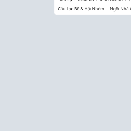
Câu Lạc Bộ & Hội Nhóm
Ngôi Nhà 
Thịnh hành
Làm Mẹ
Cộng đồng
Kinh Nghiệm Hay