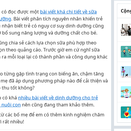
Cộng
m có đọc được một
bài viết khá chi tiết về sữa
dưỡng
. Bài viết phân tích nguyên nhân khiến trẻ
u nhận biết trẻ có nguy cơ suy dinh dưỡng cũng
ợ bổ sung năng lượng và dưỡng chất cho bé.
 cũng chia sẻ cách lựa chọn sữa phù hợp theo
chọn theo quảng cáo. Trước giờ em cứ nghĩ sữa
ra mỗi loại lại có thành phần và công dụng khác
 từng gặp tình trạng con biếng ăn, chậm tăng
 mẹ đã áp dụng phương pháp nào để cải thiện và
p thu tốt không?
n có khá
nhiều bài viết về dinh dưỡng cho trẻ
 nuôi con
nên cũng đang tham khảo thêm.
 từ các bố mẹ để em có thêm kinh nghiệm chăm
 rất nhiều!