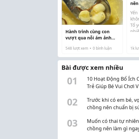
nên
cho trẻ dùng nhiều lo...
dục 
Yến 
khô
Tổ y
nhi
Hành trình cùng con
như
vượt qua nỗi ám ảnh
dưỡ
biếng ăn
548
lượt xem
0
bình luận
1k
lư
đến
nhi
băn 
Bài được xem nhiều
nên
0
1
10 Hoạt Động Bổ Ích 
Trẻ Giúp Bé Vui Chơi 
Phát Triển Kỹ Năng
0
2
Trước khi có em bé, v
chồng nên chuẩn bị s
khỏe sinh sản từ đâu?
0
3
Muốn có thai tự nhiên
chồng nên làm gì nga
chu kỳ này?