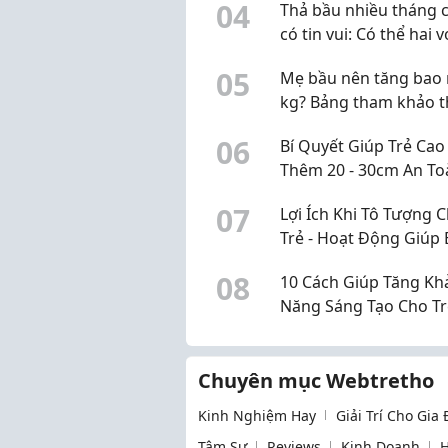
0
4
Thả bầu nhiều tháng 
có tin vui: Có thể hai v
chồng đang hiểu chư
0
5
Mẹ bầu nên tăng bao 
đúng
kg? Bảng tham khảo 
BMI trước khi mang th
0
6
Bí Quyết Giúp Trẻ Cao
Thêm 20 - 30cm An To
Hiệu
0
7
Lợi Ích Khi Tô Tượng 
Trẻ - Hoạt Động Giúp 
Phát Triển Toàn Diện
0
8
10 Cách Giúp Tăng Kh
Năng Sáng Tạo Cho Tr
Ngày
Chuyên mục Webtretho
Kinh Nghiệm Hay
Giải Trí Cho Gia
Tâm Sự
Reviews
Kinh Doanh
H