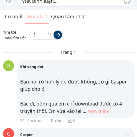
Cũ nhất
Mới nhất
Quan tâm nhất
Tìm tới
/
1
Trang bình luận
Trang 1
K
Khi vang dat
Bạn nói rõ hơn lý do được không, có gì Casper
giúp cho :)
Bác ơi, hôm qua em chỉ download được có 4
truyện thôi. Em vừa vào lại,
...
Xem thêm
20 năm trước
Trả lời
0
C
Casper