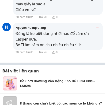
may giây la sao a.
Giúp em với
20 năm trước
Trả lời
0
N
Nguyen Huong Giang
Đúng là ko biết dùng nhời nào để cám ơn
Casper nữa.
Bé TLâm cám ơn chú nhiều nhiều :11:
20 năm trước
Trả lời
0
Bài viết liên quan
Đồ Chơi Bowling Vận Động Cho Bé Lumi Kids -
LMK98
8 tháng con chưa biết bò, các mom có lo không ạ?