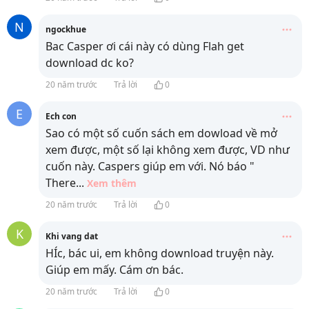
N
ngockhue
Bac Casper ơi cái này có dùng Flah get
download dc ko?
20 năm trước
Trả lời
0
E
Ech con
Sao có một số cuốn sách em dowload về mở
xem được, một số lại không xem được, VD như
cuốn này. Caspers giúp em với. Nó báo "
There
...
Xem thêm
20 năm trước
Trả lời
0
K
Khi vang dat
HÍc, bác ui, em không download truyện này.
Giúp em mấy. Cám ơn bác.
20 năm trước
Trả lời
0