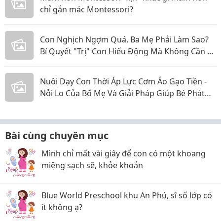
chỉ gắn mác Montessori?
Con Nghịch Ngợm Quá, Ba Mẹ Phải Làm Sao?
Bí Quyết "Trị" Con Hiếu Động Mà Không Cần La
Hét
Nuôi Dạy Con Thời Áp Lực Cơm Áo Gạo Tiền -
Nỗi Lo Của Bố Mẹ Và Giải Pháp Giúp Bé Phát
Triển Toàn Diện
Bài cùng chuyên mục
Mình chỉ mất vài giây để con có một khoang
miệng sạch sẽ, khỏe khoắn
Blue World Preschool khu An Phú, sĩ số lớp có
ít không ạ?