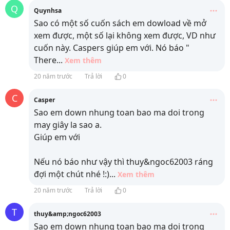
Q
Quynhsa
Sao có một số cuốn sách em dowload về mở
xem được, một số lại không xem được, VD như
cuốn này. Caspers giúp em với. Nó báo "
There
...
Xem thêm
20 năm trước
Trả lời
0
C
Casper
Sao em down nhung toan bao ma doi trong
may giây la sao a.
Giúp em với
Nếu nó báo như vậy thì thuy&ngoc62003 ráng
đợi một chút nhé !:)
...
Xem thêm
20 năm trước
Trả lời
0
T
thuy&amp;ngoc62003
Sao em down nhung toan bao ma doi trong