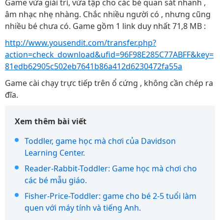
Game vừa giải trí, vừa tập cho các bé quan sát nhanh ,
âm nhạc nhẹ nhàng. Chắc nhiều người có , nhưng cũng
nhiều bé chưa có. Game gồm 1 link duy nhất 71,8 MB :
http://www.yousendit.com/transfer.php?
action=check_download&ufid=96F98E285C77ABFF&key=
81edb62905c502eb7641b86a412d6230472fa55a
Game cài chạy trực tiếp trên ổ cứng , không cần chép ra
đĩa.
Xem thêm bài viết
Toddler, game học mà chơi của Davidson
Learning Center.
Reader-Rabbit-Toddler: Game học mà chơi cho
các bé mẫu giáo.
Fisher-Price-Toddler: game cho bé 2-5 tuổi làm
quen với máy tính và tiếng Anh.