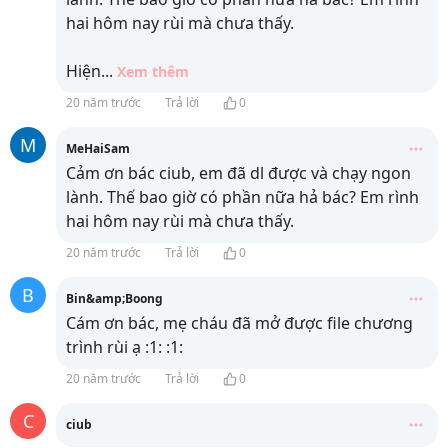
hai hôm nay rùi mà chưa thấy.
Hiện
...
Xem thêm
20 năm trước
Trả lời
0
M
MeHaiSam
Cảm ơn bác ciub, em đã dl được và chạy ngon
lành. Thế bao giờ có phần nữa hả bác? Em rình
hai hôm nay rùi mà chưa thấy.
20 năm trước
Trả lời
0
B
Bin&amp;Boong
Cám ơn bác, mẹ cháu đã mở được file chương
trình rùi ạ :1: :1:
20 năm trước
Trả lời
0
C
ciub