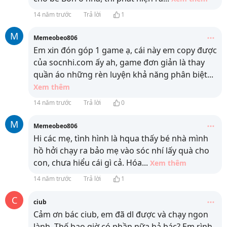
14 năm trước
Trả lời
1
M
Memeobeo806
Em xin đón góp 1 game ạ, cái này em copy được
của socnhi.com ấy ah, game đơn giản là thay
quần áo những rèn luyện khả năng phân biệt
...
Xem thêm
14 năm trước
Trả lời
0
M
Memeobeo806
Hi các mẹ, tình hình là hqua thấy bé nhà mình
hồ hởi chạy ra bảo mẹ vào sóc nhí lấy quà cho
con, chưa hiểu cái gì cả. Hóa
...
Xem thêm
14 năm trước
Trả lời
1
C
ciub
Cảm ơn bác ciub, em đã dl được và chạy ngon
lành. Thế bao giờ có phần nữa hả bác? Em rình