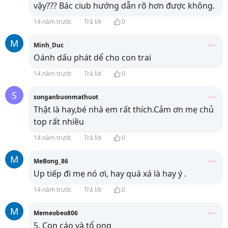
vậy??? Bác ciub hướng dẫn rõ hơn được không.
14 năm trước
Trả lời
0
M
Minh_Duc
Oánh dấu phát dể cho con trai
14 năm trước
Trả lời
0
S
songanbuonmathuot
Thật là hay,bé nhà em rất thích.Cảm ơn mẹ chủ
top rất nhiều
14 năm trước
Trả lời
0
M
MeBong_86
Up tiếp đi mẹ nó ơi, hay quá xá là hay ý .
14 năm trước
Trả lời
0
M
Memeobeo806
5. Con cáo và tổ ong