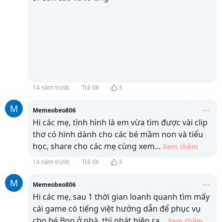
14 năm trước
Trả lời
3
M
Memeobeo806
Hi các mẹ, tình hình là em vừa tìm được vài clip
thơ có hình dành cho các bé mầm non và tiểu
học, share cho các mẹ cùng xem
...
Xem thêm
14 năm trước
Trả lời
3
M
Memeobeo806
Hi các mẹ, sau 1 thời gian loanh quanh tìm mấy
cái game có tiếng việt hướng dẫn để phục vụ
cho bé Bon ở nhà, thì phát hiện ra
...
Xem thêm