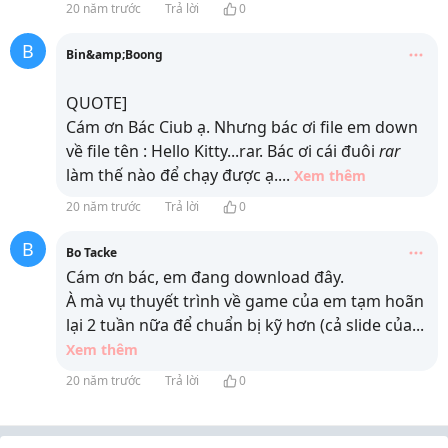
20 năm trước
Trả lời
0
B
Bin&amp;Boong
QUOTE]
Cám ơn Bác Ciub ạ. Nhưng bác ơi file em down
về file tên : Hello Kitty...rar. Bác ơi cái đuôi
rar
làm thế nào để chạy được ạ.
...
Xem thêm
20 năm trước
Trả lời
0
B
Bo Tacke
Cám ơn bác, em đang download đây.
À mà vụ thuyết trình về game của em tạm hoãn
lại 2 tuần nữa để chuẩn bị kỹ hơn (cả slide của
...
Xem thêm
20 năm trước
Trả lời
0