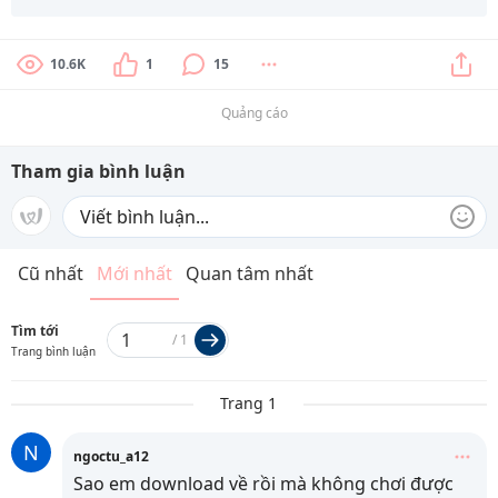
10.6K
1
15
Quảng cáo
Tham gia bình luận
Cũ nhất
Mới nhất
Quan tâm nhất
Tìm tới
/
1
Trang bình luận
Trang 1
N
ngoctu_a12
Sao em download về rồi mà không chơi được