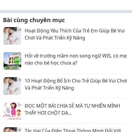
Bài cùng chuyên mục
Hoạt Động Yêu Thích Của Trẻ Em Giúp Bé Vui
Chơi Và Phát Triển Kỹ Năng
Hỏi về trường mầm non song ngữ WIS, có mẹ
nào cho bé học chưa ạ?
10 Hoạt Động Bổ Ích Cho Trẻ Giúp Bé Vui Chơi
Và Phát Triển Kỹ Năng
ĐỌC MỘT BÀI CHIA SẺ MÀ TỰ NHIÊN MÌNH
THẤY HƠI CHỘT DẠ...
Tác Hại Của Điện Thoại Thông Minh Đối Với