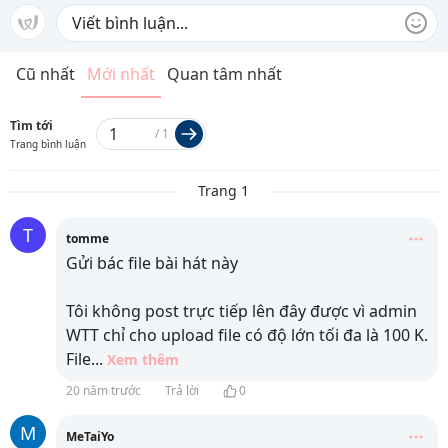
Cũ nhất
Mới nhất
Quan tâm nhất
Tìm tới
/
1
Trang bình luận
Trang 1
T
tomme
Gửi bác file bài hát này
Tôi không post trực tiếp lên đây được vì admin
WTT chỉ cho upload file có độ lớn tối đa là 100 K.
File
...
Xem thêm
20 năm trước
Trả lời
0
M
MeTaiYo