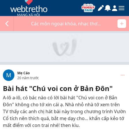
Các môn ngoại khóa, nhạc thơ...
Mẹ Cáo
M
20 năm trước
Bài hát "Chú voi con ở Bản Đôn"
A-lô a-lô, có bác nào có lời bài hát "Chú voi con ở Bản
Đôn" không cho tớ xin cái ạ. Nhà nhỏ nhà tớ xem trên
TV thấy các anh chị hát bài này trong chương trình Vườn
Cổ tích nên thích quá, bắt mẹ dạy cho... khẩn cấp kẻo tớ
mất điểm với con trai nhé! then kìu.