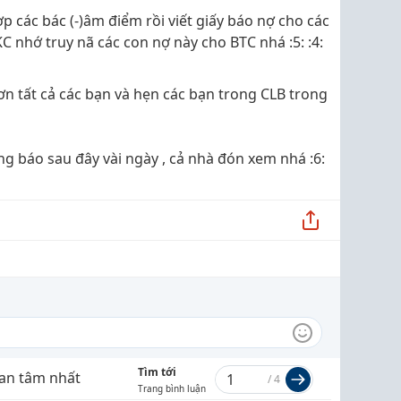
p các bác (-)âm điểm rồi viết giấy báo nợ cho các
C nhớ truy nã các con nợ này cho BTC nhá :5: :4:
n tất cả các bạn và hẹn các bạn trong CLB trong
ông báo sau đây vài ngày , cả nhà đón xem nhá :6:
Tìm tới
an tâm nhất
/
4
Trang bình luận