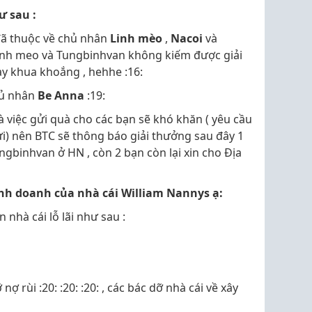
ư sau :
 đã thuộc về chủ nhân
Linh mèo
,
Nacoi
và
inh meo và Tungbinhvan không kiếm được giải
ày khua khoắng , hehhe :16:
chủ nhân
Be Anna
:19:
à việc gửi quà cho các bạn sẽ khó khăn ( yêu cầu
i) nên BTC sẽ thông báo giải thưởng sau đây 1
ngbinhvan ở HN , còn 2 bạn còn lại xin cho Địa
inh doanh của nhà cái William Nannys ạ:
 nhà cái lỗ lãi như sau :
nợ rùi :20: :20: :20: , các bác dỡ nhà cái về xây