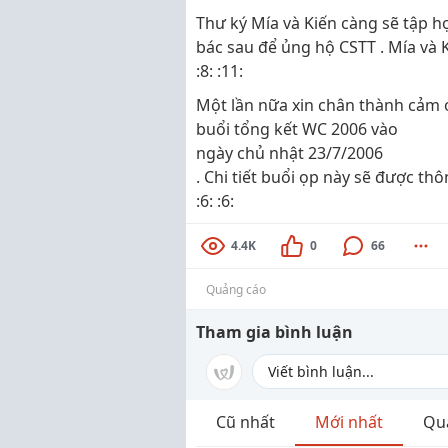
Thư ký Mía và Kiến càng sẽ tập hợ
bác sau để ủng hộ CSTT . Mía và K
:8: :11:
Một lần nữa xin chân thành cảm ơ
buổi tổng kết WC 2006 vào
ngày chủ nhật 23/7/2006
. Chi tiết buổi ọp này sẽ được th
:6: :6:
4.4K
0
66
Quảng cáo
Tham gia bình luận
Cũ nhất
Mới nhất
Qu