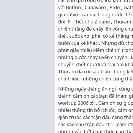
các chú gà trống Gô loa làm nức 
với Buffon , Canavaro , Pirlo , G
gió từ vụ scandal trong nước để 
đợi :6: . Tiếc cho Zidane , Thuram
chiến thắng để cháy lên vòng chun
thế , cuộc chơi phải có kẻ thắng 
buồn của kẻ khác . Nhưng dù cho 
phút giây thiếu kiềm chế thì tro
những bước chạy uyển chuyển , k
chuyền chết người và trái tim kh
Thuram đã rơi sau trận chung kế
chính xác , những chiến công thầm
Những ngày tháng ăn ngủ cùng tr
thành cảm ơn các bạn đã tham gia
worlcup 2006 :6: . Cảm ơn sự giú
nhiều thông tin bổ ích :6: , cảm 
giãn trước các trận đấu căng thẳn
sắc sảo sau trận đấu :11: , cảm ơ
nhưng vẫn bớt chút thời gian th