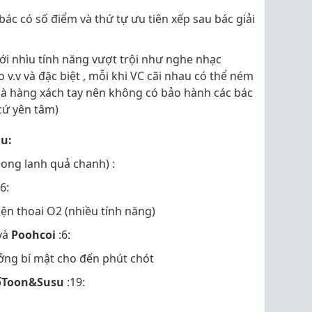
bác có số điểm và thứ tự ưu tiên xếp sau bác giải
với nhìu tính năng vượt trội như nghe nhạc
o v.v và đặc biệt , mỗi khi VC cãi nhau có thể ném
 là hàng xách tay nên không có bảo hành các bác
cứ yên tâm)
u:
 long lanh quả chanh) :
6:
điện thoai O2 (nhiều tính năng)
và
Poohcoi
:6:
hưởng bí mật cho đến phút chót
ốToon&Susu
:19: