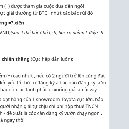
ểm (+) được tham gia cuộc đua đến ngôi
t giải thưởng từ BTC , nhứt các bác rùi đó
ứng =? xiền
 VND)
(sao ít thế bác Chủ tịch, bác có nhầm k đấy? :5:
i chiến thắng
(Cực hấp dẫn luôn):
ểm (+) cao nhứt , nếu có 2 người trở lên cùng đạt
 đến yếu tố thứ tự đăng ký ạ bác nào đăng ký sớm
 bác còn lại đành phải lui xuống giải an ủi vậy :
 đã đặt hàng của 1 showroom Toyota cực lớn, bảo
 người nhận giải tự chịu chi phí nộp thuế TNCN
 - đề xuất là cóc cần đăng ký vưỡn chạy ngon ,
hả ngay thôi