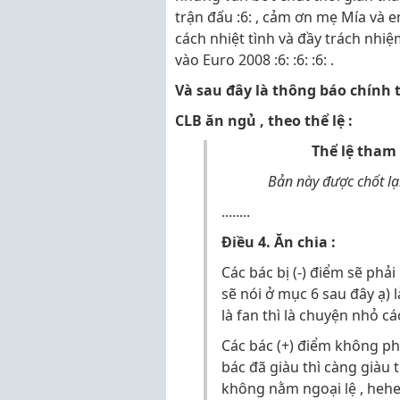
trận đấu :6: , cảm ơn mẹ Mía và
cách nhiệt tình và đầy trách nhiệm
vào Euro 2008 :6: :6: :6: .
Và sau đây là thông báo chính 
CLB ăn ngủ , theo thể lệ :
Thể lệ tham 
Bản này được chốt lạ
........
Điều 4. Ăn chia :
Các bác bị (-) điểm sẽ phả
sẽ nói ở mục 6 sau đây ạ) l
là fan thì là chuyện nhỏ c
Các bác (+) điểm không ph
bác đã giàu thì càng giàu
không nằm ngoại lệ , heh