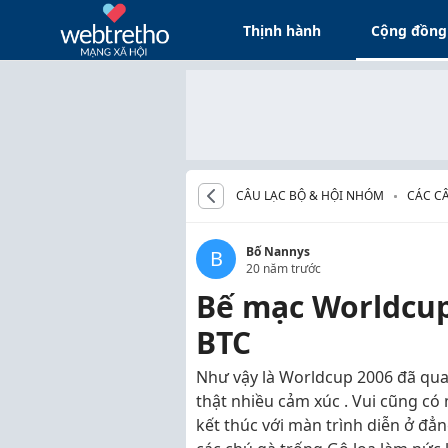
Thịnh hành
Cộng đồng
CÂU LẠC BỘ & HỘI NHÓM
CÁC CÂ
Bố Nannys
B
20 năm trước
Bế mạc Worldcup
BTC
Như vậy là Worldcup 2006 đã qua 
thật nhiều cảm xúc . Vui cũng có
kết thúc với màn trình diễn ở đẳ