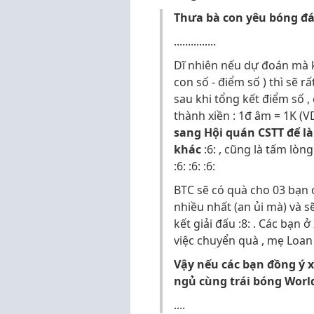
Thưa bà con yêu bóng đá
...............
Dĩ nhiên nếu dự đoán mà k
con số - điểm số ) thì sẽ rấ
sau khi tổng kết điểm số ,
thành xiền : 1đ âm = 1K (VD
sang Hội quán CSTT để l
khác
:6: , cũng là tấm lòn
:6: :6: :6:
BTC sẽ có quà cho 03 bạn c
nhiều nhất (an ủi mà) và s
kết giải đấu :8: . Các bạn 
việc chuyển quà , mẹ Loan 
Vậy nếu các bạn đồng ý x
ngủ cùng trái bóng Worl
....