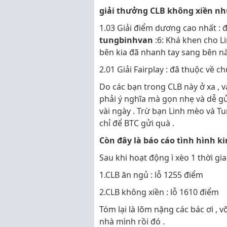
giải thưởng CLB không xiền nh
1.03 Giải điểm dương cao nhất :
tungbinhvan
:6: Khá khen cho L
bên kia đã nhanh tay sang bên n
2.01 Giải Fairplay : đã thuộc về 
Do các bạn trong CLB này ở xa , v
phải ý nghĩa mà gọn nhẹ và dễ gử
vài ngày . Trừ bạn Linh mèo và Tu
chỉ để BTC gửi quà .
Còn đây là báo cáo tình hình k
Sau khi hoạt động ì xèo 1 thời gian
1.CLB ăn ngủ : lỗ 1255 điểm
2.CLB không xiền : lỗ 1610 điểm
Tóm lại là lõm nặng các bác ơi , vỡ 
nhà mình rồi đó .