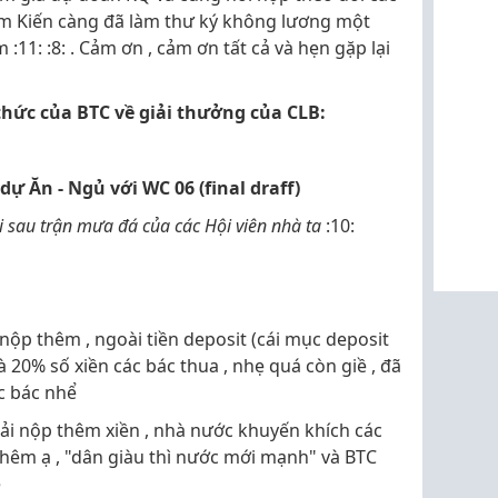
 em Kiến càng đã làm thư ký không lương một
 :11: :8: . Cảm ơn , cảm ơn tất cả và hẹn gặp lại
thức của BTC về giải thưởng của CLB:
dự Ăn - Ngủ với WC 06 (final draff)
i sau trận mưa đá của các Hội viên nhà ta
:10:
i nộp thêm , ngoài tiền deposit (cái mục deposit
à 20% số xiền các bác thua , nhẹ quá còn giề , đã
ác bác nhể
ải nộp thêm xiền , nhà nước khuyến khích các
 thêm ạ , "dân giàu thì nước mới mạnh" và BTC
e