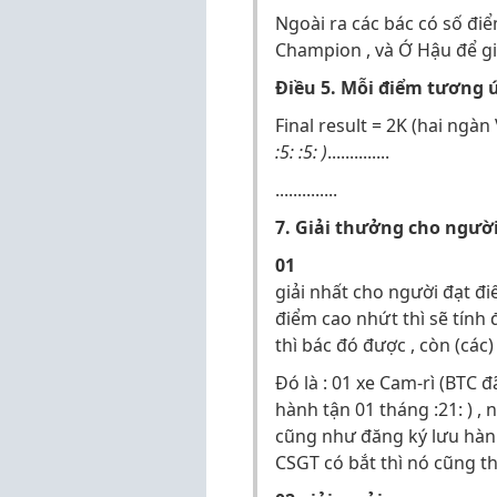
Ngoài ra các bác có số đi
Champion , và Ớ Hậu để giự
Điều 5. Mỗi điểm tương 
Final result = 2K (hai ngàn
:5: :5: )
..............
..............
7. Giải thưởng cho ngườ
01
giải nhất cho người đạt đi
điểm cao nhứt thì sẽ tính
thì bác đó được , còn (các)
Đó là : 01 xe Cam-rì (BTC
hành tận 01 tháng :21: ) ,
cũng như đăng ký lưu hành
CSGT có bắt thì nó cũng t