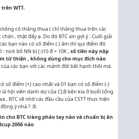
 trên WTT.
hông có thắng thua ( chỉ thắng thua trên các
t chán , thật đấy ạ. Do đó BTC xin gợi ý : Cuối giải
 các bạn nào có số điểm (-) âm thì qui điểm đó
 : nick bố NN bị (-)10 đ = 10K ,
số tiền này nộp
àm từ thiện , không dùng cho mục đích nào
g của các bạn với các mảnh đời bất hạnh thôi mà.
ó số điểm (+) cao nhất và 01 bạn có số điểm (-)
ẽ là hội viên danh dự của CLB bên kia ở buổi tổng
ở xa , BTC sẽ nhờ các đầu cầu của CSTT thực hiện
đồng ý nhá ? :8:
in cho BTC tràng pháo tay nào và chuẩn bị ăn
dcup 2006 nào