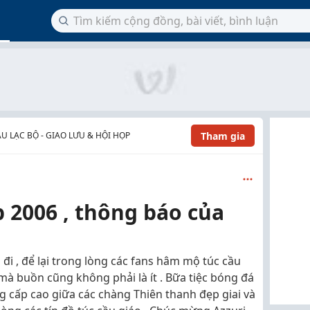
Tham gia
U LẠC BỘ - GIAO LƯU & HỘI HỌP
 2006 , thông báo của
đi , để lại trong lòng các fans hâm mộ túc cầu
 mà buồn cũng không phải là ít . Bữa tiệc bóng đá
ng cấp cao giữa các chàng Thiên thanh đẹp giai và