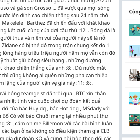
lòng các tín đồ túc cầu giáo . Chúc mừng Azzuri
attuso và gà son Grosso ... đã vượt qua mọi sóng
Cộng
bước lên đỉnh cao chiến thắng sau 24 năm chờ
 , Makelele , Barthez đã chiến đấu với khát khao
g kết cuối cùng của đời cầu thủ :12: . Bóng đá là
người thua và niềm vui của người này sẽ là nỗi
Zidane có bị thẻ đỏ trong trận chung kết do 1
ng lòng hàng triệu triệu người hâm mộ vẫn còn đó
ỹ thuật giữ bóng siêu hạng , những đường
át khao chiến thắng của anh :8: . Dù nước mắt
t thì cũng không ai quên những pha can thiệp
 lặng của người cận vệ già này :11: :8: .
ái bóng teamgeist đã trôi qua , BTC xin chân
 nhiệt tình vào cuộc chơi dự đoán kết quả
p đỡ của bác Huy-dq , bác Hot dog , MSdady với
ơn Bố Cò với báo Chuối mang lại nhiều phút thư
g :8: , cảm ơn mẹ Billemon với các bài bình luận
n các bạn ở xa không có điều kiện tham gia CLB
am gia dự đoán KQ và cùng hồi hộp theo dõi các