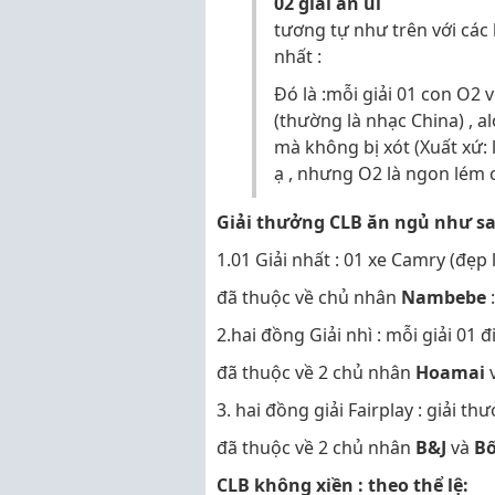
02 giải an ủi
tương tự như trên với các 
nhất :
Đó là :mỗi giải 01 con O2 
(thường là nhạc China) , al
mà không bị xót (Xuất xứ:
ạ , nhưng O2 là ngon lém 
Giải thưởng CLB ăn ngủ như sa
1.01 Giải nhất : 01 xe Camry (đẹp
đã thuộc về chủ nhân
Nambebe
:
2.hai đồng Giải nhì : mỗi giải 01 
đã thuộc về 2 chủ nhân
Hoamai
3. hai đồng giải Fairplay : giải t
đã thuộc về 2 chủ nhân
B&J
và
B
CLB không xiền : theo thể lệ: