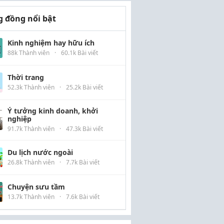
 đồng nổi bật
Kinh nghiệm hay hữu ích
88k Thành viên
·
60.1k Bài viết
Thời trang
52.3k Thành viên
·
25.2k Bài viết
Ý tưởng kinh doanh, khởi
nghiệp
91.7k Thành viên
·
47.3k Bài viết
Du lịch nước ngoài
26.8k Thành viên
·
7.7k Bài viết
Chuyện sưu tầm
13.7k Thành viên
·
7.6k Bài viết