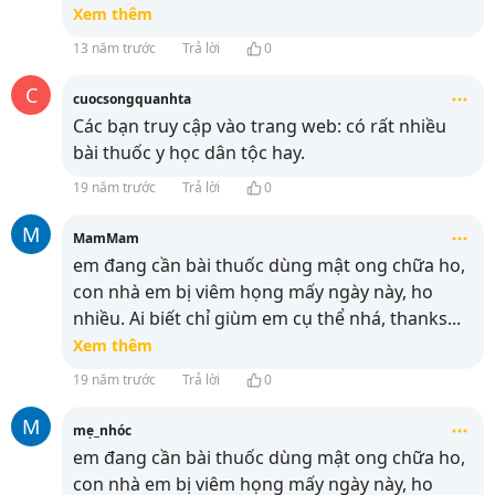
Xem thêm
13 năm trước
Trả lời
0
C
cuocsongquanhta
Các bạn truy cập vào trang web:
có rất nhiều
bài thuốc y học dân tộc hay.
19 năm trước
Trả lời
0
M
MamMam
em đang cần bài thuốc dùng mật ong chữa ho,
con nhà em bị viêm họng mấy ngày này, ho
nhiều. Ai biết chỉ giùm em cụ thể nhá, thanks
...
Xem thêm
19 năm trước
Trả lời
0
M
mẹ_nhóc
em đang cần bài thuốc dùng mật ong chữa ho,
con nhà em bị viêm họng mấy ngày này, ho