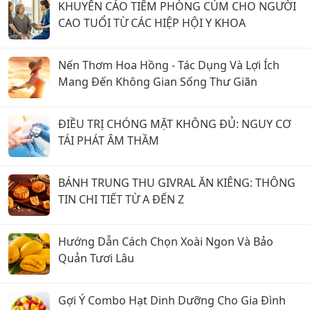
KHUYẾN CÁO TIÊM PHÒNG CÚM CHO NGƯỜI
CAO TUỔI TỪ CÁC HIỆP HỘI Y KHOA
Nến Thơm Hoa Hồng - Tác Dụng Và Lợi Ích
Mang Đến Không Gian Sống Thư Giãn
ĐIỀU TRỊ CHÓNG MẶT KHÔNG ĐỦ: NGUY CƠ
TÁI PHÁT ÂM THẦM
BÁNH TRUNG THU GIVRAL ĂN KIÊNG: THÔNG
TIN CHI TIẾT TỪ A ĐẾN Z
Hướng Dẫn Cách Chọn Xoài Ngon Và Bảo
Quản Tươi Lâu
Gợi Ý Combo Hạt Dinh Dưỡng Cho Gia Đình