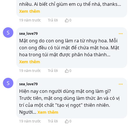
nhiều. Ai biết chỉ giùm em cụ thể nhá, thanks
...
Xem thêm
19 năm trước
Trả lời
0
S
sea_love79
Mật o­ng do con o­ng làm ra từ nhụy hoa. Mỗi
con o­ng đều có túi mật để chứa mật hoa. Mật
hoa trong túi mật được phân hóa thành
...
Xem thêm
19 năm trước
Trả lời
0
S
sea_love79
Hiện nay con người dùng mật ong làm gì?
Trước tiên, mật ong dùng làm thức ăn và có vị
trí của một chất "tạo vị ngọt" thiên nhiên.
Người
...
Xem thêm
19 năm trước
Trả lời
0