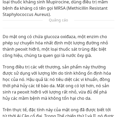
loại thuốc kháng sinh Mupirocine, dùng điều trị mầm
bệnh đa kháng có tên gọi MRSA (Methicillin Resistant
Staphylococcus Aureus).
Quảng cáo
Do mật ong có chứa glucoza oxiđaza, một enzim cho
phép sự chuyển hóa nhất định một lượng đường nhỏ
thành peoxit hiđrô, một loại thuốc sát trùng đặc biệt
công hiệu, chúng ta quen gọi là nước ôxy già.
Trong điều trị các vết thương, sản phẩm này thường
được sử dụng với lượng lớn do tính không ổn định hóa
học của nó. Hậu quả là: nó tiêu diệt các vi khuẩn, đồng
thời phá hủy các tế bào da. Mật ong có lợi hơn, nó sản
sinh ra peoxit hiđrô với lượng rất nhỏ, vừa đủ để phá
hủy các mầm bệnh mà không tổn hại cho da.
Trên thực tế, đặc tính này của mật ong đã được biết tới
từ thời Ai Cập cổ đại. Trong Thế chiến thứ I và II, nó được