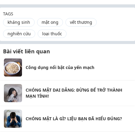
TAGS
kháng sinh
mật ong
vết thương
nghiên cứu
loại thuốc
Bài viết liên quan
Công dụng nổi bật của yến mạch
CHÓNG MẶT DAI DẲNG: ĐỪNG ĐỂ TRỞ THÀNH
MẠN TÍNH!
CHÓNG MẶT LÀ GÌ? LIỆU BẠN ĐÃ HIỂU ĐÚNG?