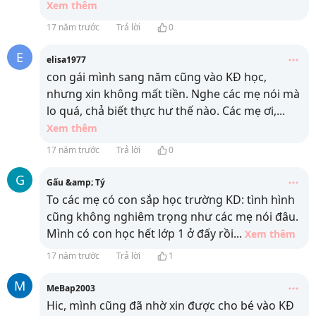
Xem thêm
17 năm trước
Trả lời
0
E
elisa1977
con gái mình sang năm cũng vào KĐ học,
nhưng xin không mất tiền. Nghe các mẹ nói mà
lo quá, chả biết thực hư thế nào. Các mẹ ơi,
...
Xem thêm
17 năm trước
Trả lời
0
G
Gấu &amp; Tý
To các mẹ có con sắp học trường KD: tình hình
cũng không nghiêm trọng như các mẹ nói đâu.
Mình có con học hết lớp 1 ở đấy rồi
...
Xem thêm
17 năm trước
Trả lời
1
M
MeBap2003
Hic, mình cũng đã nhờ xin được cho bé vào KĐ