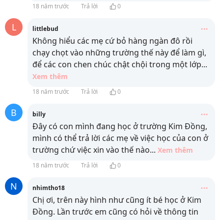
18 năm trước
Trả lời
0
L
littlebud
Không hiểu các mẹ cứ bỏ hàng ngàn đô rồi
chạy chọt vào những trường thế này để làm gì,
để các con chen chúc chật chội trong một lớp
...
Xem thêm
18 năm trước
Trả lời
0
B
billy
Đây có con mình đang học ở trường Kim Đồng,
mình có thể trả lời các mẹ về việc học của con ở
trường chứ việc xin vào thế nào
...
Xem thêm
18 năm trước
Trả lời
0
N
nhimtho18
Chị ơi, trên này hình như cũng ít bé học ở Kim
Đồng. Lần trước em cũng có hỏi về thông tin