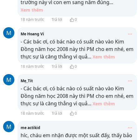
trường này vì con em sang năm đúng
...
Xem thêm
18 năm trước
Trả lời
0
M
Me Hoang Vi
- Các bác ơi, có bác nào có suất nào vào Kim
Đồng năm học 2008 này thì PM cho em nhé, em
thực sự là căng thẳng vì quả
...
Xem thêm
18 năm trước
Trả lời
0
M
Mẹ_Tít
- Các bác ơi, có bác nào có suất nào vào Kim
Đồng năm học 2008 này thì PM cho em nhé, em
thực sự là căng thẳng vì quả
...
Xem thêm
18 năm trước
Trả lời
0
M
me actikid
híc, cháu em nhận được một suất đấy, thấy bảo