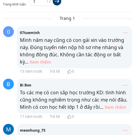
/
2
Trang bình luận
Trang 1
0
07tueminh
Mình năm nay cũng có con gái xin vào trường
này. Đúng tuyến nên nộp hồ sơ nhẹ nhàng và
không đông đúc. Không cần tác động or bất
kỳ
...
Xem thêm
13 năm trước
Trả lời
0
B
Bi Bon
To các mẹ có con sắp học trường KD: tình hình
cũng không nghiêm trọng như các mẹ nói đâu.
Mình có con học hết lớp 1 ở đấy rồi
...
Xem thêm
17 năm trước
Trả lời
0
M
meonhung_75