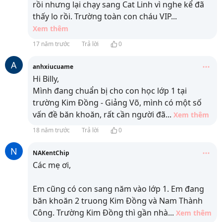
rồi nhưng lại chạy sang Cat Linh vì nghe kể đã
thấy lo rồi. Trường toàn con cháu VIP
...
Xem thêm
17 năm trước
Trả lời
0
A
anhxiucuame
Hi Billy,
Mình đang chuẩn bị cho con học lớp 1 tại
trường Kim Đồng - Giảng Võ, mình có một số
vấn đề băn khoăn, rất cần người đã
...
Xem thêm
18 năm trước
Trả lời
0
N
NAKentChip
Các mẹ ơi,
Em cũng có con sang năm vào lớp 1. Em đang
băn khoăn 2 truong Kim Đồng và Nam Thành
Công. Trường Kim Đồng thì gần nhà
...
Xem thêm