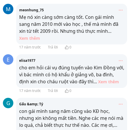
M
meonhung_75
Mẹ nó xin càng sớm càng tốt. Con gái mình
sang năm 2010 mới vào học , thế mà mình đã
xin từ tết 2009 rồi. Nhưng thú thực mình
...
Xem thêm
17 năm trước
Trả lời
0
E
elisa1977
cho em hỏi cái vụ đúng tuyến vào Kim Đồng với,
vì bác mình có hộ khẩu ở giảng võ, ba đình,
định xin cho cháu ruột vào đây thì
...
Xem thêm
17 năm trước
Trả lời
0
G
Gấu &amp; Tý
con gái mình sang năm cũng vào KĐ học,
nhưng xin không mất tiền. Nghe các mẹ nói mà
lo quá, chả biết thực hư thế nào. Các mẹ ơi,
...