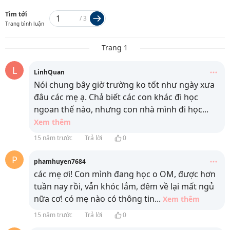
Tìm tới
/
3
Trang bình luận
Trang 1
L
LinhQuan
Nói chung bây giờ trường ko tốt như ngày xưa
đâu các mẹ ạ. Chả biết các con khác đi học
ngoan thế nào, nhưng con nhà mình đi học
...
Xem thêm
15 năm trước
Trả lời
0
P
phamhuyen7684
các mẹ ơi! Con mình đang học o OM, được hơn
tuần nay rồi, vẫn khóc lắm, đêm về lại mất ngủ
nữa cơ! có mẹ nào có thông tin
...
Xem thêm
15 năm trước
Trả lời
0