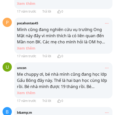
Xem thêm
17 năm trước
Trả lời
0
P
pocahontas45
Mình cũng đang nghiên cứu vụ trường Ong
Mật này đây vì mình thích là có liên quan đến
Mần non BK. Các mẹ cho mình hỏi là OM họ
...
Xem thêm
17 năm trước
Trả lời
0
U
uncon
Me chuppy ơi, bé nhà mình cũng đang học lớp
Gấu Bông đây này. Thế là hai bạn học cùng lớp
rồi. Bé nhà mình được 19 tháng rồi. Bé
...
Xem thêm
17 năm trước
Trả lời
0
B
b&amp;m