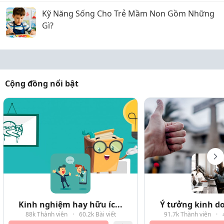
Kỹ Năng Sống Cho Trẻ Mầm Non Gồm Những
Gì?
Cộng đồng nổi bật
Kinh nghiệm hay hữu íc...
Ý tưởng kinh do
88k Thành viên
·
60.2k Bài viết
91.7k Thành viên
·