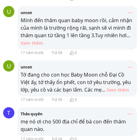
U
uncon
Mình đến thăm quan baby moon rồi, cảm nhận
của mình là trường rộng rãi, sạnh sẽ vì mình đi
thăm quan từ tầng 1 lên tầng 3.Tuy nhiên hơi
...
Xem thêm
17 năm trước
Trả lời
0
U
uncon
Tớ đang cho con học Baby Moon chỗ Đại Cồ
Việt ấy, tớ thấy ổn phết, con tớ yêu trường, yêu
lớp, yêu cô và các bạn lắm. Các mẹ
...
Xem thêm
17 năm trước
Trả lời
0
T
Thảo quyên
mẹ nó ơi cho 500 địa chỉ để bà con đến thăm
quan nào.
17 năm trước
Trả lời
0