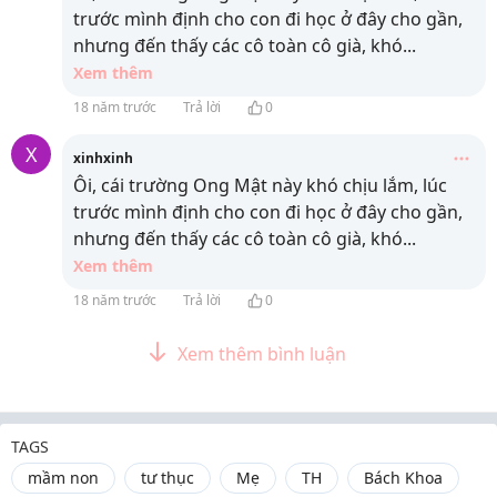
trước mình định cho con đi học ở đây cho gần,
nhưng đến thấy các cô toàn cô già, khó
...
Xem thêm
18 năm trước
Trả lời
0
X
xinhxinh
Ôi, cái trường Ong Mật này khó chịu lắm, lúc
trước mình định cho con đi học ở đây cho gần,
nhưng đến thấy các cô toàn cô già, khó
...
Xem thêm
18 năm trước
Trả lời
0
Xem thêm bình luận
TAGS
mầm non
tư thục
Mẹ
TH
Bách Khoa