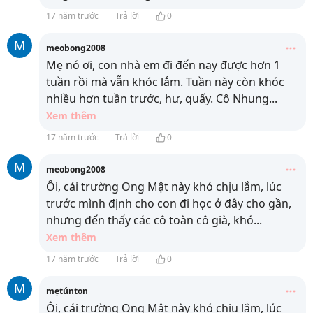
17 năm trước
Trả lời
0
M
meobong2008
Mẹ nó ơi, con nhà em đi đến nay được hơn 1
tuần rồi mà vẫn khóc lắm. Tuần này còn khóc
nhiều hơn tuần trước, hư, quấy. Cô Nhung
...
Xem thêm
17 năm trước
Trả lời
0
M
meobong2008
Ôi, cái trường Ong Mật này khó chịu lắm, lúc
trước mình định cho con đi học ở đây cho gần,
nhưng đến thấy các cô toàn cô già, khó
...
Xem thêm
17 năm trước
Trả lời
0
M
mẹtúnton
Ôi, cái trường Ong Mật này khó chịu lắm, lúc