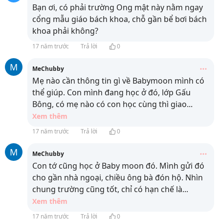
Bạn ơi, có phải trường Ong mật này nằm ngay
cổng mẫu giáo bách khoa, chỗ gần bể bơi bách
khoa phải không?
17 năm trước
Trả lời
0
M
MeChubby
Mẹ nào cần thông tin gì về Babymoon mình có
thể giúp. Con mình đang học ở đó, lớp Gấu
Bông, có mẹ nào có con học cùng thì giao
...
Xem thêm
17 năm trước
Trả lời
0
M
MeChubby
Con tớ cũng học ở Baby moon đó. Mình gửi đó
cho gần nhà ngoại, chiều ông bà đón hộ. Nhìn
chung trường cũng tốt, chỉ có hạn chế là
...
Xem thêm
17 năm trước
Trả lời
0