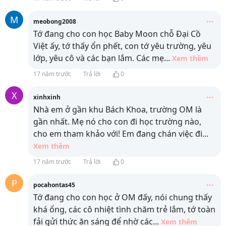
M
meobong2008
Tớ đang cho con học Baby Moon chỗ Đại Cồ
Việt ấy, tớ thấy ổn phết, con tớ yêu trường, yêu
lớp, yêu cô và các bạn lắm. Các mẹ
...
Xem thêm
17 năm trước
Trả lời
0
X
xinhxinh
Nhà em ở gần khu Bách Khoa, trường OM là
gần nhất. Mẹ nó cho con đi học trường nào,
cho em tham khảo với! Em đang chán việc đi
...
Xem thêm
17 năm trước
Trả lời
0
P
pocahontas45
Tớ đang cho con học ở OM đấy, nói chung thấy
khá ổng, các cô nhiệt tình chăm trẻ lắm, tớ toàn
fải gửi thức ăn sáng để nhờ các
...
Xem thêm