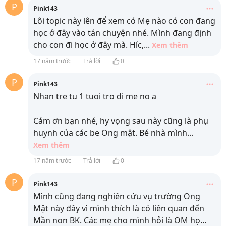
P
Pink143
Lôi topic này lên để xem có Mẹ nào có con đang
học ở đây vào tán chuyện nhé. Mình đang định
cho con đi học ở đây mà. Híc,
...
Xem thêm
17 năm trước
Trả lời
0
P
Pink143
Nhan tre tu 1 tuoi tro di me no a
Cảm ơn bạn nhé, hy vọng sau này cũng là phụ
huynh của các be Ong mật. Bé nhà mình
...
Xem thêm
17 năm trước
Trả lời
0
P
Pink143
Mình cũng đang nghiên cứu vụ trường Ong
Mật này đây vì mình thích là có liên quan đến
Mần non BK. Các mẹ cho mình hỏi là OM họ
...