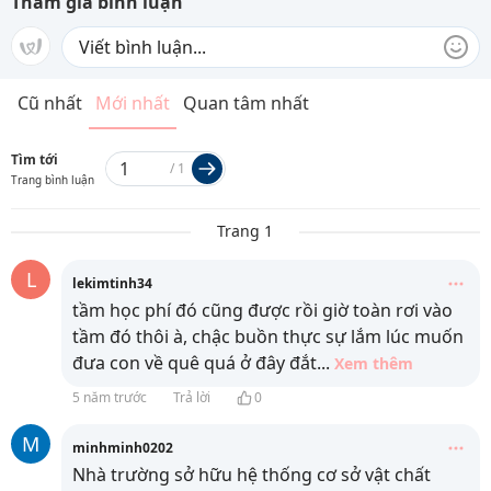
Tham gia bình luận
Cũ nhất
Mới nhất
Quan tâm nhất
Tìm tới
/
1
Trang bình luận
Trang 1
L
lekimtinh34
tầm học phí đó cũng được rồi giờ toàn rơi vào
tầm đó thôi à, chậc buồn thực sự lắm lúc muốn
đưa con về quê quá ở đây đắt
...
Xem thêm
5 năm trước
Trả lời
0
M
minhminh0202
Nhà trường sở hữu hệ thống cơ sở vật chất