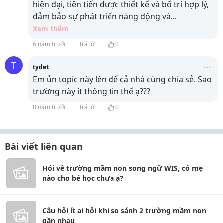
hiện đại, tiên tiến được thiết kế và bố trí hợp lý,
đảm bảo sự phát triển năng động và
...
Xem thêm
6 năm trước
Trả lời
0
T
tydet
Em ủn topic này lên để cả nhà cùng chia sẻ. Sao
trường này ít thông tin thế ạ???
8 năm trước
Trả lời
0
Bài viết liên quan
Hỏi về trường mầm non song ngữ WIS, có mẹ
nào cho bé học chưa ạ?
Câu hỏi ít ai hỏi khi so sánh 2 trường mầm non
gần nhau