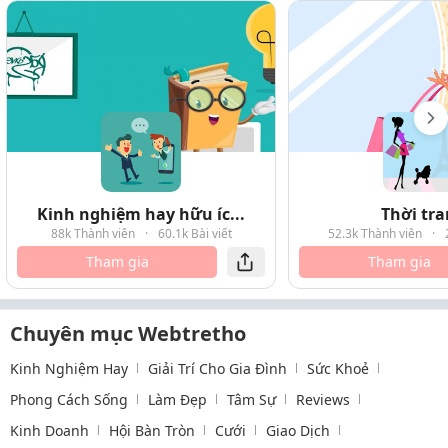
Kinh nghiệm hay hữu íc...
Thời tr
88k Thành viên
·
60.1k Bài viết
52.3k Thành viên
·
Tham gia
Tham gia
Chuyên mục Webtretho
Kinh Nghiệm Hay
Giải Trí Cho Gia Đình
Sức Khoẻ
Phong Cách Sống
Làm Đẹp
Tâm Sự
Reviews
Kinh Doanh
Hội Bàn Tròn
Cưới
Giao Dịch