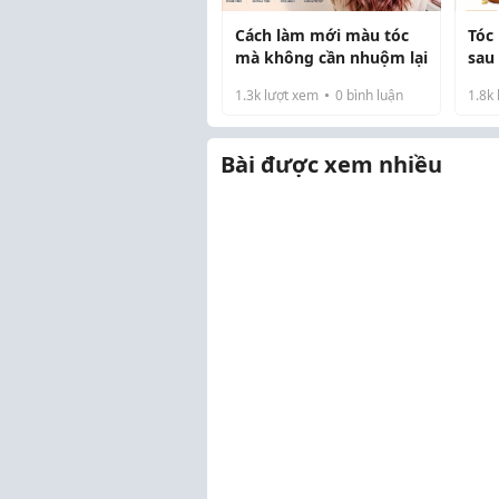
Cách làm mới màu tóc
Tóc
mà không cần nhuộm lại
sau
mìn
1.3k
lượt xem
0
bình luận
1.8k
nhà
Bài được xem nhiều