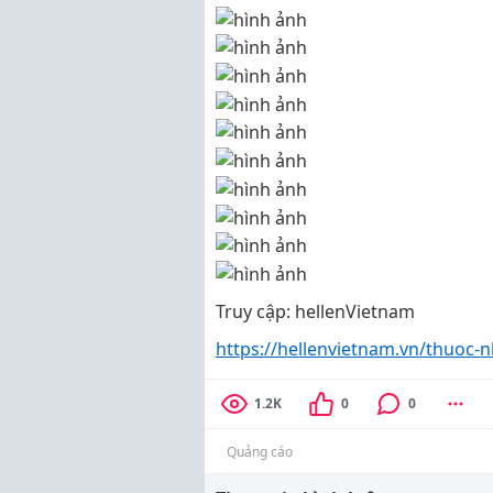
Truy cập: hellenVietnam
https://hellenvietnam.vn/thuoc
1.2K
0
0
Quảng cáo