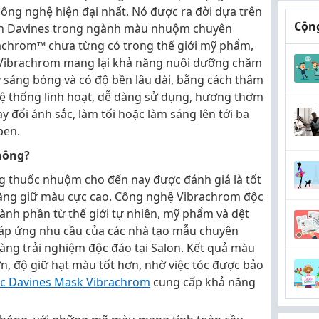
công nghệ hiện đại nhất. Nó được ra đời dựa trên
Cộng
àn Davines trong ngành màu nhuộm chuyên
achrom™ chưa từng có trong thế giới mỹ phẩm,
ibrachrom mang lại khả năng nuôi dưỡng chăm
 sáng bóng và có độ bền lâu dài, bằng cách thâm
Hệ thống linh hoạt, dễ dàng sử dụng, hương thơm
ay đổi ánh sắc, làm tối hoặc làm sáng lên tới ba
ben.
hông?
g thuốc nhuộm cho đến nay được đánh giá là tốt
 năng giữ màu cực cao. Công nghệ Vibrachrom độc
ành phần từ thế giới tự nhiên, mỹ phẩm và dệt
đáp ứng nhu cầu của các nhà tạo mẫu chuyên
ng trải nghiệm độc đáo tại Salon. Kết quả màu
, độ giữ hạt màu tốt hơn, nhờ việc tóc được bảo
c Davines Mask Vibrachrom
cung cấp khả năng