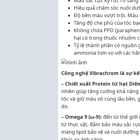
Màu sắc cực kỳ rực rỡ sáng
Hiệu quả chăm sóc nuôi dưỡ
Độ bền màu vượt trội. Màu 
Tăng độ che phủ của tóc bạ
Không chứa PPD (paraphenyl
hại có trong thuốc nhuộm c
Tỷ lệ thành phần có nguồn g
ammonia hơn so với các hã
Công nghệ Vibrachrom là sự kết
–
Chiết xuất Protein từ hạt Di
nhiên giúp tăng cường khả năng 
tóc và giữ màu vô cùng lâu bền, g
do.
– Omega 9 (ω-9):
đến từ thế giớ
từ thực vật, đảm bảo màu sắc r
màng lipid bảo vệ và nuôi dưỡng 
khúc xạ ánh sáng.