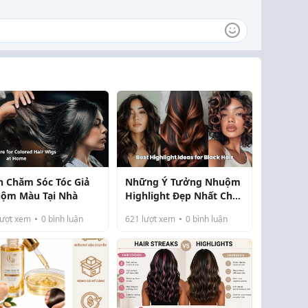
h Chăm Sóc Tóc Giả
Những Ý Tưởng Nhuộm
ộm Màu Tại Nhà
Highlight Đẹp Nhất Cho
Tóc Đen
ượt xem
0
bình luận
621
lượt xem
0
bình luận