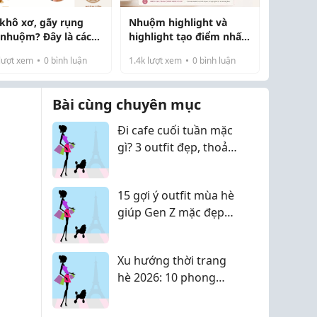
 khô xơ, gãy rụng
Nhuộm highlight và
 nhuộm? Đây là cách
highlight tạo điểm nhấn:
h phục hồi tóc tại
Khác biệt như thế nào?
lượt xem
0
bình luận
1.4k
lượt xem
0
bình luận
Bài cùng chuyên mục
Đi cafe cuối tuần mặc
gì? 3 outfit đẹp, thoải
mái và dễ lên hình
15 gợi ý outfit mùa hè
giúp Gen Z mặc đẹp
mà vẫn thoải mái
Xu hướng thời trang
hè 2026: 10 phong
cách nổi bật giúp Gen
Z thể hiện cá tính