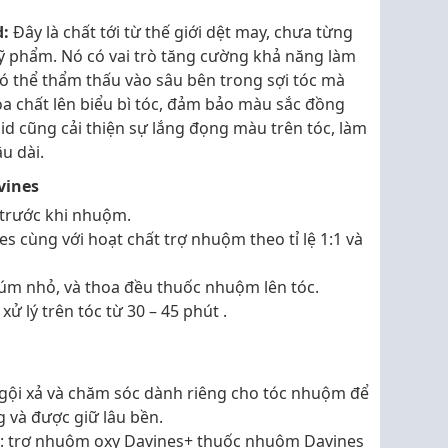
d:
Đây là chất tới từ thế giới dệt may, chưa từng
 phẩm. Nó có vai trò tăng cường khả năng làm
ó thể thẩm thấu vào sâu bên trong sợi tóc mà
a chất lên biểu bì tóc, đảm bảo màu sắc đồng
d cũng cải thiện sự lắng đọng màu trên tóc, làm
u dài.
vines
 trước khi nhuộm.
 cùng với hoạt chất trợ nhuộm theo tỉ lệ 1:1 và
úm nhỏ, và thoa đều thuốc nhuộm lên tóc.
 lý trên tóc từ 30 – 45 phút .
gội xả và chăm sóc dành riêng cho tóc nhuộm để
và được giữ lâu bền.
: trợ nhuộm oxy Davines+ thuốc nhuộm Davines