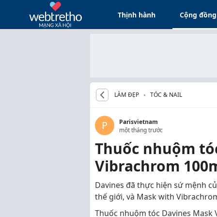
Thịnh hành
Cộng đồng
LÀM ĐẸP
TÓC & NAIL
Parisvietnam
P
một tháng trước
Thuốc nhuộm tó
Vibrachrom 100
Davines đã thực hiện sứ mệnh củ
thế giới, và Mask with Vibrachro
Thuốc nhuộm tóc Davines Mask 