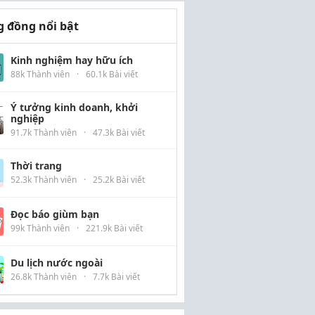
 đồng nổi bật
Kinh nghiệm hay hữu ích
88k Thành viên
·
60.1k Bài viết
Ý tưởng kinh doanh, khởi
nghiệp
91.7k Thành viên
·
47.3k Bài viết
Thời trang
52.3k Thành viên
·
25.2k Bài viết
Đọc báo giùm bạn
99k Thành viên
·
221.9k Bài viết
Du lịch nước ngoài
26.8k Thành viên
·
7.7k Bài viết