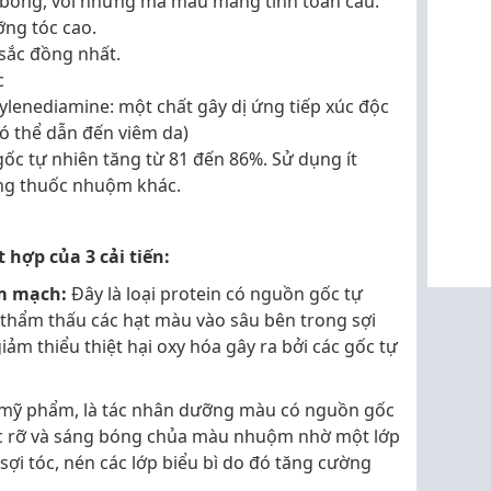
 bóng, với những mã màu mang tính toàn cầu.
ng tóc cao.
sắc đồng nhất.
c
enediamine: một chất gây dị ứng tiếp xúc độc
ó thể dẫn đến viêm da)
ốc tự nhiên tăng từ 81 đến 86%. Sử dụng ít
ng thuốc nhuộm khác.
 hợp của 3 cải tiến:
êm mạch:
Đây là loại protein có nguồn gốc tự
thẩm thấu các hạt màu vào sâu bên trong sợi
iảm thiểu thiệt hại oxy hóa gây ra bởi các gốc tự
i mỹ phẩm, là tác nhân dưỡng màu có nguồn gốc
ực rỡ và sáng bóng chủa màu nhuộm nhờ một lớp
sợi tóc, nén các lớp biểu bì do đó tăng cường