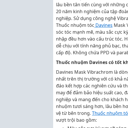
lâu bền tân tiến cùng với những 
20 năm kinh nghiệm của tập đo
nghiệp. Sử dụng công nghệ Vibr
Thuốc nhuộm tóc
Davines
Mask V
sóc tóc mạnh mẽ, màu sắc cực kỳ
nhập đều hơn vào cấu trúc tóc. 
dễ chịu với tính năng phủ bạc, th
cấp độ. Không chứa PPD và para
Thuốc nhuộm Davines có tốt k
Davines Mask Vibrachrom là dòn
nhất trên thị trường với có khả
đáo kết hợp các nghiên cứu và th
may để đảm bảo hiệu suất cao, 
nghiệp và mang đến cho khách hà
nhuộm tươi sáng hơn, lâu bền hơn
vệ từ bên trong.
Thuốc nhuộm tó
vượt trội bao gồm: