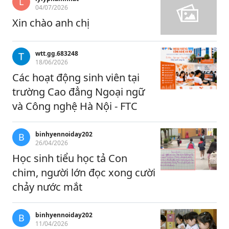
L
04/07/2026
Xin chào anh chị
wtt.gg.683248
18/06/2026
Các hoạt động sinh viên tại
trường Cao đẳng Ngoại ngữ
và Công nghệ Hà Nội - FTC
binhyennoiday202
B
26/04/2026
Học sinh tiểu học tả Con
chim, người lớn đọc xong cười
chảy nước mắt
binhyennoiday202
B
11/04/2026