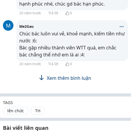
hạnh phúc nhé, chúc gd bác hạn phúc.
20 năm trước
Trả lời
0
M
Me2Gau
Chúc bác luôn vui vẻ, khoẻ mạnh, kiếm tiền như
nước :6:
Bác gặp nhiều thành viên WTT quá, em chắc
bác chẳng thể nhớ em là ai :4:
20 năm trước
Trả lời
0
Xem thêm bình luận
TAGS
lên chức
TH
Bài viết liên quan