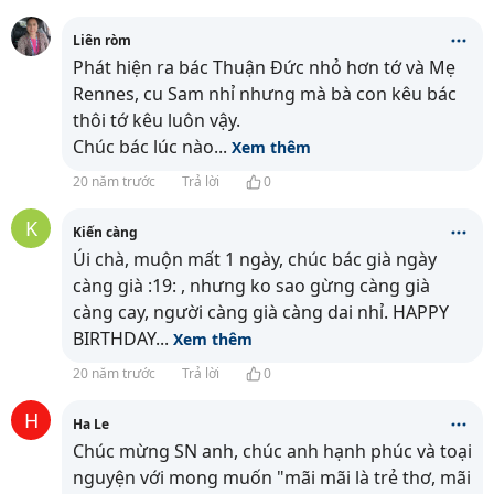
Liên ròm
Phát hiện ra bác Thuận Đức nhỏ hơn tớ và Mẹ
Rennes, cu Sam nhỉ nhưng mà bà con kêu bác
thôi tớ kêu luôn vậy.
Chúc bác lúc nào
...
Xem thêm
20 năm trước
Trả lời
0
K
Kiến càng
Úi chà, muộn mất 1 ngày, chúc bác già ngày
càng già :19: , nhưng ko sao gừng càng già
càng cay, người càng già càng dai nhỉ. HAPPY
BIRTHDAY
...
Xem thêm
20 năm trước
Trả lời
0
H
Ha Le
Chúc mừng SN anh, chúc anh hạnh phúc và toại
nguyện với mong muốn "mãi mãi là trẻ thơ, mãi