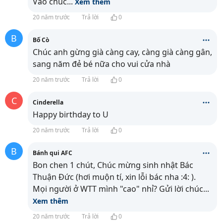
Vào chúc
...
Xem thêm
20 năm trước
Trả lời
0
B
Bố Cò
Chúc anh gừng già càng cay, càng già càng gân,
sang năm đẻ bé nữa cho vui cửa nhà
20 năm trước
Trả lời
0
C
Cinderella
Happy birthday to U
20 năm trước
Trả lời
0
B
Bánh qui AFC
Bon chen 1 chút, Chúc mừng sinh nhật Bác
Thuận Đức (hơi muộn tí, xin lỗi bác nha :4: ).
Mọi người ở WTT mình "cao" nhỉ? Gửi lời chúc
...
Xem thêm
20 năm trước
Trả lời
0