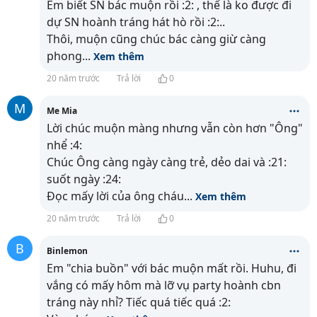
Em biết SN bác muộn rồi :2: , thế là ko được đi
dự SN hoành tráng hát hò rồi :2:..
Thôi, muộn cũng chúc bác càng giừ càng
phong
...
Xem thêm
20 năm trước
Trả lời
0
M
Me Mia
Lời chúc muộn màng nhưng vẫn còn hơn "Ông"
nhể :4:
Chúc Ông càng ngày càng trẻ, dẻo dai và :21:
suốt ngày :24:
Đọc mấy lời của ông cháu
...
Xem thêm
20 năm trước
Trả lời
0
B
Binlemon
Em "chia buồn" với bác muộn mất rồi. Huhu, đi
vắng có mấy hôm mà lỡ vụ party hoành cbn
tráng này nhỉ? Tiếc quá tiếc quá :2: