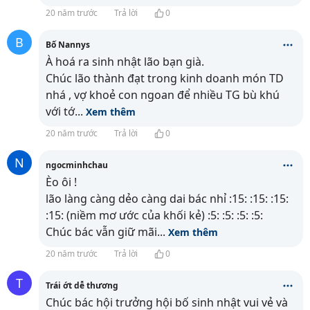
20 năm trước
Trả lời
0
B
Bố Nannys
À hoá ra sinh nhật lão bạn già.
Chúc lão thành đạt trong kinh doanh món TD
nhá , vợ khoẻ con ngoan để nhiều TG bù khú
với tớ
...
Xem thêm
20 năm trước
Trả lời
0
N
ngocminhchau
Èo ôi !
lão làng càng dẻo càng dai bác nhỉ :15: :15: :15:
:15: (niềm mơ ước của khối kẻ) :5: :5: :5: :5:
Chúc bác vẫn giữ mãi
...
Xem thêm
20 năm trước
Trả lời
0
T
Trái ớt dễ thương
Chúc bác hội trưởng hội bố sinh nhật vui vẻ và