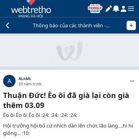
Thông báo của các thành viên -...
ALnML
A
20 năm trước
Thuận Đức! Èo ôi đã già lại còn già
thêm 03.09
Èo ôi Èo ôi Èo ôi :24: :24: :24: :24:
Hội trưởng hội bố cứ nhích dần lên chức lão làng....hi hi
giống... :10: