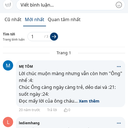
Cũ nhất
Mới nhất
Quan tâm nhất
Tìm tới
/
3
Trang bình luận
Trang 1
M
MẸ TÔM
Lời chúc muộn màng nhưng vẫn còn hơn "Ông"
nhể :4:
Chúc Ông càng ngày càng trẻ, dẻo dai và :21:
suốt ngày :24:
Đọc mấy lời của ông cháu
...
Xem thêm
20 năm trước
Trả lời
0
L
lediemhang