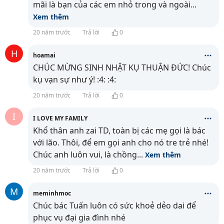
mãi là bạn của các em nhỏ trong và ngoài
...
Xem thêm
20 năm trước
Trả lời
0
H
hoamai
CHÚC MỪNG SINH NHẬT KỤ THUẬN ĐỨC! Chúc
kụ vạn sự như ý! :4: :4:
20 năm trước
Trả lời
0
I
I LOVE MY FAMILY
Khổ thân anh zai TD, toàn bị các mẹ gọi là bác
với lão. Thôi, để em gọi anh cho nó tre trẻ nhé!
Chúc anh luôn vui, là chồng
...
Xem thêm
20 năm trước
Trả lời
0
M
meminhmoc
Chúc bác Tuấn luôn có sức khoẻ dẻo dai để
phục vụ đại gia đình nhé