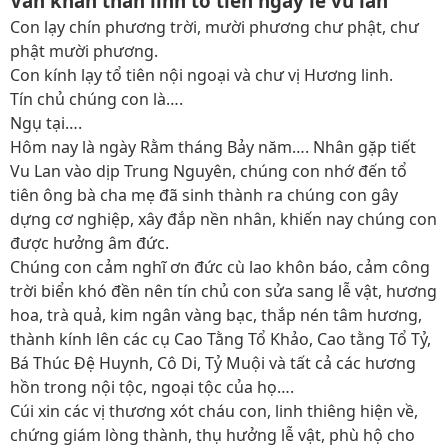
Văn khấn thần linh tổ tiên ngày lễ vu lan
Con lạy chín phương trời, mười phương chư phật, chư
phật mười phương.
Con kính lạy tổ tiên nội ngoại và chư vị Hương linh.
Tín chủ chúng con là….
Ngụ tại….
Hôm nay là ngày Rằm tháng Bảy năm…. Nhân gặp tiết
Vu Lan vào dịp Trung Nguyên, chúng con nhớ đến tổ
tiên ông bà cha mẹ đã sinh thành ra chúng con gây
dựng cơ nghiệp, xây đắp nền nhân, khiến nay chúng con
được hưởng âm đức.
Chúng con cảm nghĩ ơn đức cù lao khôn báo, cảm công
trời biển khó đền nên tín chủ con sửa sang lễ vật, hương
hoa, trà quả, kim ngân vàng bạc, thắp nén tâm hương,
thành kính lên các cụ Cao Tằng Tổ Khảo, Cao tằng Tổ Tỷ,
Bá Thúc Đệ Huynh, Cô Di, Tỷ Muội và tất cả các hương
hồn trong nội tộc, ngoại tộc của họ….
Cúi xin các vị thương xót cháu con, linh thiêng hiện về,
chứng giám lòng thành, thụ hưởng lễ vật, phù hộ cho