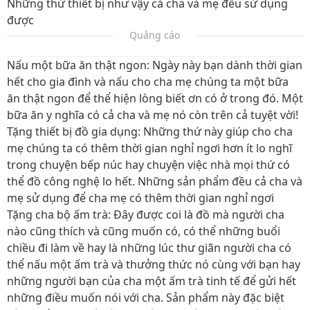
Những thứ thiết bị như vậy cả cha và mẹ đều sử dụng
được
Quảng cáo
Nấu một bữa ăn thật ngon
: Ngày này bạn dành thời gian
hết cho gia đình và nấu cho cha mẹ chúng ta một bữa
ăn thật ngon để thể hiện lòng biết ơn có ở trong đó. Một
bữa ăn y nghĩa có cả cha và mẹ nó còn trên cả tuyệt vời!
Tặng thiết bị đồ gia dụng
: Những thứ này giúp cho cha
mẹ chúng ta có thêm thời gian nghỉ ngơi hơn ít lo nghĩ
trong chuyện bếp núc hay chuyện việc nhà mọi thứ có
thể đồ công nghệ lo hết. Những sản phẩm đều cả cha và
mẹ sử dụng để cha mẹ có thêm thời gian nghỉ ngơi
Tặng cha bộ ấm trà:
Đây được coi là đồ mà người cha
nào cũng thích và cũng muốn có, có thể những buổi
chiều đi làm về hay là những lúc thư giãn người cha có
thể nấu một ấm trà và thưởng thức nó cùng với bạn hay
những người bạn của cha một ấm trà tinh tế để gửi hết
những điều muốn nói với cha. Sản phẩm này đặc biệt