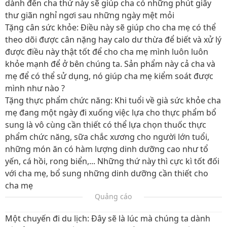
dành đến cha thứ này sẽ giúp cha có những phút giây
thư giãn nghỉ ngơi sau những ngày mệt mỏi
Tặng cân sức khỏe:
Điều này sẽ giúp cho cha mẹ có thể
theo dõi được cân nặng hay calo dư thừa để biết và xử lý
được điều này thật tốt để cho cha mẹ mình luôn luôn
khỏe mạnh để ở bên chúng ta. Sản phẩm này cả cha và
mẹ để có thể sử dụng, nó giúp cha mẹ kiểm soát được
mình như nào ?
Tặng thực phẩm chức năng:
Khi tuổi về già sức khỏe cha
mẹ đang một ngày đi xuống việc lựa cho thực phẩm bổ
sung là vô cùng cần thiết có thể lựa chọn thuốc thực
phẩm chức năng, sữa chắc xương cho người lớn tuổi,
những món ăn có hàm lượng dinh dưỡng cao như tổ
yến, cá hồi, rong biển,... Những thứ này thì cực kì tốt đối
với cha mẹ, bổ sung những dinh dưỡng cần thiết cho
cha mẹ
Quảng cáo
Một chuyến đi du lịch:
Đây sẽ là lúc mà chúng ta dành