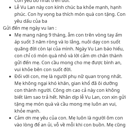
Con yêu bố nhất trên đời.
Lễ Vu Lan này con kính chúc ba khỏe mạnh, hạnh
phúc. Con hy vọng ba thích món quà con tặng. Con
yêu dấu của ba
Gửi đến mẹ ngày vu lan :
Mẹ mang nặng 9 tháng, ẵm con trên vòng tay ấm
áp suốt 3 năm ròng và lo lắng, nuôi dạy con suốt
quãng đời còn lại của mình. Ngày Vu Lan báo hiếu,
con chỉ có món quà nhỏ và lời cảm ơn chân thành
gửi đến mẹ. Con cầu mong cho mẹ được bình an,
vui khỏe bên con suốt đời.
Đối với con, mẹ là người phụ nữ quan trọng nhất.
Mẹ không ngại khó khăn, gian khổ đã ôi dưỡng
con thành người. Công ơn cao cả này con không
biết làm sao trả hết. Nhân dịp lễ Vu Lan, con xin gửi
tặng mẹ món quà và cầu mong mẹ luôn an vui,
khỏe mạnh.
Cảm ơn mẹ yêu của con. Mẹ luôn là người ôm con
vào lòng để an ủi, vỗ về mỗi khi con buồn. Mẹ cũng