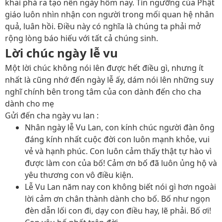
khai phá ra tạo nên ngày hôm nay.
Tín ngưỡng của Phật
giáo luôn nhìn nhận con người trong mối quan hệ nhân
quả, luân hồi. Điều này có nghĩa là chúng ta phải mở
rộng lòng báo hiếu với tất cả chúng sinh
.
Lời chúc ngày lễ vu
Một lời chúc không nói lên được hết điều gì, nhưng ít
nhất là cũng nhớ đến ngày lễ ấy, dám nói lên những suy
nghĩ chính bên trong tâm của con dành đến cho cha
dành cho mẹ
Gửi đến cha ngày vu lan :
Nhân ngày lễ Vu Lan, con kính chúc người đàn ông
đáng kính nhất cuộc đời con luôn mạnh khỏe, vui
vẻ và hạnh phúc. Con luôn cảm thấy thật tự hào vì
được làm con của bố! Cảm ơn bố đã luôn ủng hộ và
yêu thương con vô điều kiện.
Lễ Vu Lan năm nay con không biết nói gì hơn ngoài
lời cảm ơn chân thành dành cho bố. Bố như ngọn
đèn dẫn lối con đi, dạy con điều hay, lẽ phải. Bố ơi!