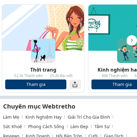
Thời trang
Kinh nghiệm hay
52.3k Thành viên
·
25.2k Bài viết
88k Thành viên
·
6
Tham gia
Tham gia
Chuyên mục Webtretho
Làm Mẹ
Kinh Nghiệm Hay
Giải Trí Cho Gia Đình
Sức Khoẻ
Phong Cách Sống
Làm Đẹp
Tâm Sự
Reviews
Kinh Doanh
Hội Bàn Tròn
Cưới
Giao Dịch