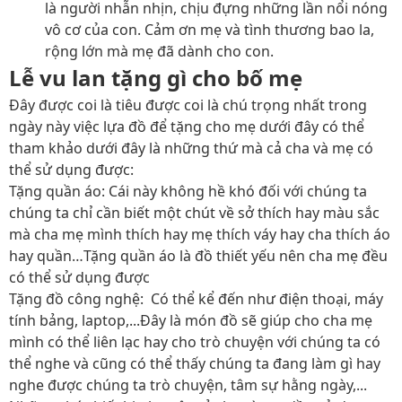
là người nhẫn nhịn, chịu đựng những lần nổi nóng
vô cơ của con. Cảm ơn mẹ và tình thương bao la,
rộng lớn mà mẹ đã dành cho con.
Lễ vu lan tặng gì cho bố mẹ
Đây được coi là tiêu được coi là chú trọng nhất trong
ngày này việc lựa đồ để tặng cho mẹ dưới đây có thể
tham khảo dưới đây là những thứ mà cả cha và mẹ có
thể sử dụng được:
Tặng quần áo
: Cái này không hề khó đối với chúng ta
chúng ta chỉ cần biết một chút về sở thích hay màu sắc
mà cha mẹ mình thích hay mẹ thích váy hay cha thích áo
hay quần…Tặng quần áo là đồ thiết yếu nên cha mẹ đều
có thể sử dụng được
Tặng đồ công nghệ
: Có thể kể đến như điện thoại, máy
tính bảng, laptop,...Đây là món đồ sẽ giúp cho cha mẹ
mình có thể liên lạc hay cho trò chuyện với chúng ta có
thể nghe và cũng có thể thấy chúng ta đang làm gì hay
nghe được chúng ta trò chuyện, tâm sự hằng ngày,...