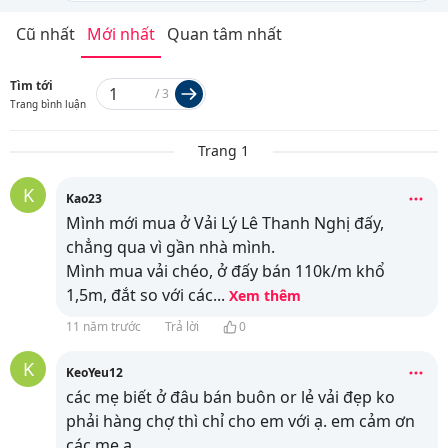
Cũ nhất
Mới nhất
Quan tâm nhất
Tìm tới
/
3
Trang bình luận
Trang 1
K
Kao23
Mình mới mua ở Vải Lý Lê Thanh Nghị đấy,
chẳng qua vì gần nhà mình.
Mình mua vải chéo, ở đấy bán 110k/m khổ
1,5m, đắt so với các
...
Xem thêm
11 năm trước
Trả lời
0
K
KeoYeu12
các mẹ biết ở đâu bán buôn or lẻ vải đẹp ko
phải hàng chợ thì chỉ cho em với ạ. em cảm ơn
các mẹ ạ