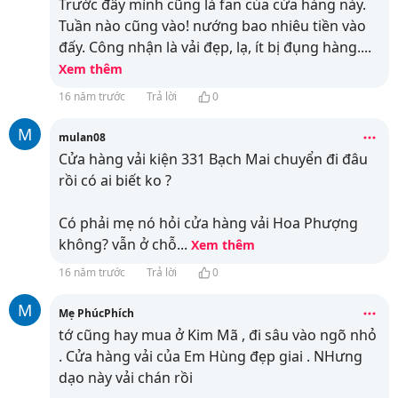
Trước đây mình cũng là fan của cửa hàng này.
Tuần nào cũng vào! nướng bao nhiêu tiền vào
đấy. Công nhận là vải đẹp, lạ, ít bị đụng hàng.
...
Xem thêm
16 năm trước
Trả lời
0
M
mulan08
Cửa hàng vải kiện 331 Bạch Mai chuyển đi đâu
rồi có ai biết ko ?
Có phải mẹ nó hỏi cửa hàng vải Hoa Phượng
không? vẫn ở chỗ
...
Xem thêm
16 năm trước
Trả lời
0
M
Mẹ PhúcPhích
tớ cũng hay mua ở Kim Mã , đi sâu vào ngõ nhỏ
. Cửa hàng vải của Em Hùng đẹp giai . NHưng
dạo này vải chán rồi