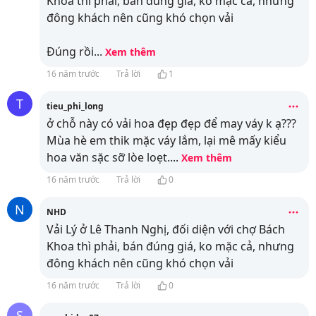
Khoa thì phải, bán đúng giá, ko mặc cả, nhưng
đông khách nên cũng khó chọn vải
Đúng rồi
...
Xem thêm
16 năm trước
Trả lời
1
T
tieu_phi_long
ở chỗ này có vải hoa đẹp đẹp để may váy k ạ???
Mùa hè em thik mặc váy lắm, lại mê mấy kiểu
hoa văn sặc sỡ lòe loẹt.
...
Xem thêm
16 năm trước
Trả lời
0
N
NHD
Vải Lý ở Lê Thanh Nghị, đối diện với chợ Bách
Khoa thì phải, bán đúng giá, ko mặc cả, nhưng
đông khách nên cũng khó chọn vải
16 năm trước
Trả lời
0
S