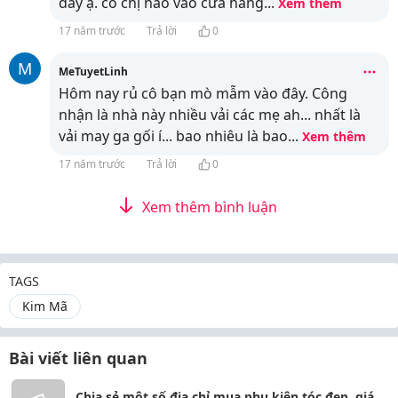
đấy ạ. có chị nào vào cửa hàng
...
Xem thêm
17 năm trước
Trả lời
0
M
MeTuyetLinh
Hôm nay rủ cô bạn mò mẫm vào đây. Công
nhận là nhà này nhiều vải các mẹ ah... nhất là
vải may ga gối í... bao nhiêu là bao
...
Xem thêm
17 năm trước
Trả lời
0
Xem thêm bình luận
TAGS
Kim Mã
Bài viết liên quan
Chia sẻ một số địa chỉ mua phụ kiện tóc đẹp, giá