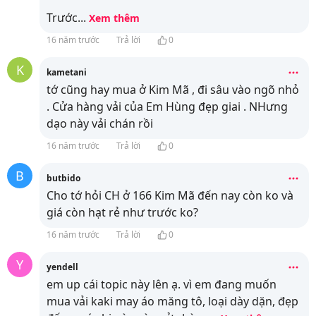
Trước
...
Xem thêm
16 năm trước
Trả lời
0
K
kametani
tớ cũng hay mua ở Kim Mã , đi sâu vào ngõ nhỏ
. Cửa hàng vải của Em Hùng đẹp giai . NHưng
dạo này vải chán rồi
16 năm trước
Trả lời
0
B
butbido
Cho tớ hỏi CH ở 166 Kim Mã đến nay còn ko và
giá còn hạt rẻ như trước ko?
16 năm trước
Trả lời
0
Y
yendell
em up cái topic này lên ạ. vì em đang muốn
mua vải kaki may áo măng tô, loại dày dặn, đẹp