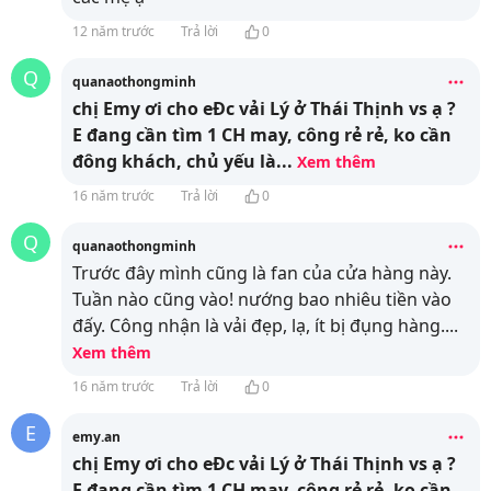
12 năm trước
Trả lời
0
Q
quanaothongminh
chị Emy ơi cho eĐc vải Lý ở Thái Thịnh vs ạ ?
E đang cần tìm 1 CH may, công rẻ rẻ, ko cần
đông khách, chủ yếu là
...
Xem thêm
16 năm trước
Trả lời
0
Q
quanaothongminh
Trước đây mình cũng là fan của cửa hàng này.
Tuần nào cũng vào! nướng bao nhiêu tiền vào
đấy. Công nhận là vải đẹp, lạ, ít bị đụng hàng.
...
Xem thêm
16 năm trước
Trả lời
0
E
emy.an
chị Emy ơi cho eĐc vải Lý ở Thái Thịnh vs ạ ?
E đang cần tìm 1 CH may, công rẻ rẻ, ko cần