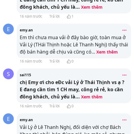
đông khách, chủ yếu là
...
Xem thêm
16 năm trước
Trả lời
1
E
emy.an
Em thì chưa mua vải ở đây bào giờ, toàn mua ở
Vải Lý (THái Thịnh hoặc Lê Thanh Nghị) thấy thái
độ bán hàng dễ chịu và cũng có
...
Xem thêm
16 năm trước
Trả lời
0
S
sai115
chị Emy ơi cho eĐc vải Lý ở Thái Thịnh vs ạ ?
E đang cần tìm 1 CH may, công rẻ rẻ, ko cần
đông khách, chủ yếu là
...
Xem thêm
16 năm trước
Trả lời
0
E
emy.an
Vải Lý ở Lê Thanh Nghị, đối diện với chợ Bách