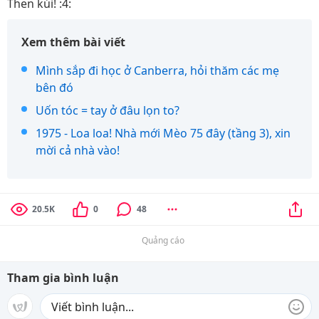
Then kủi! :4:
Xem thêm bài viết
Mình sắp đi học ở Canberra, hỏi thăm các mẹ
bên đó
Uốn tóc = tay ở đâu lọn to?
1975 - Loa loa! Nhà mới Mèo 75 đây (tầng 3), xin
mời cả nhà vào!
20.5K
0
48
Quảng cáo
Tham gia bình luận