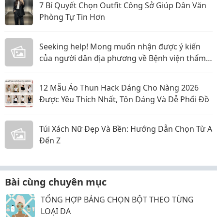
7 Bí Quyết Chọn Outfit Công Sở Giúp Dân Văn
Phòng Tự Tin Hơn
Seeking help! Mong muốn nhận được ý kiến
của người dân địa phương về Bệnh viện thẩm
mỹ Gangwhoo và bác sĩ Lê Ngọc Tuấn Anh
12 Mẫu Áo Thun Hack Dáng Cho Nàng 2026
Được Yêu Thích Nhất, Tôn Dáng Và Dễ Phối Đồ
Túi Xách Nữ Đẹp Và Bền: Hướng Dẫn Chọn Từ A
Đến Z
Bài cùng chuyên mục
TỔNG HỢP BẢNG CHỌN BỘT THEO TỪNG
LOẠI DA