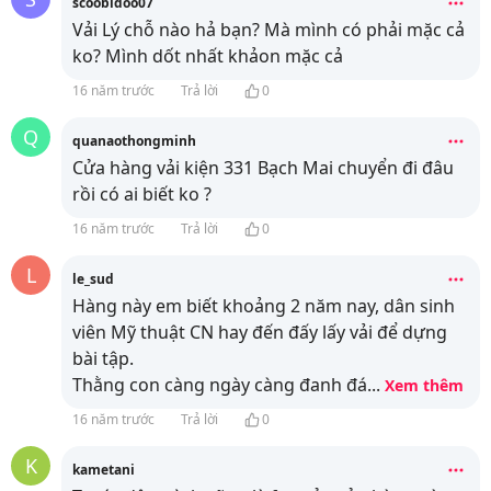
scoobidoo07
Vải Lý chỗ nào hả bạn? Mà mình có phải mặc cả
ko? Mình dốt nhất khảon mặc cả
16 năm trước
Trả lời
0
Q
quanaothongminh
Cửa hàng vải kiện 331 Bạch Mai chuyển đi đâu
rồi có ai biết ko ?
16 năm trước
Trả lời
0
L
le_sud
Hàng này em biết khoảng 2 năm nay, dân sinh
viên Mỹ thuật CN hay đến đấy lấy vải để dựng
bài tập.
Thằng con càng ngày càng đanh đá
...
Xem thêm
16 năm trước
Trả lời
0
K
kametani