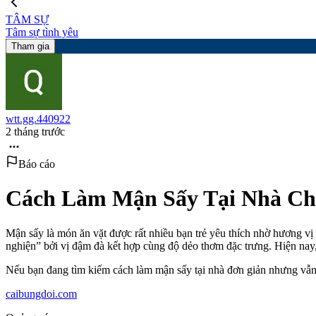
TÂM SỰ
Tâm sự tình yêu
Tham gia
wtt.gg.440922
2 tháng trước
Báo cáo
Cách Làm Mận Sấy Tại Nhà Ch
Mận sấy là món ăn vặt được rất nhiều bạn trẻ yêu thích nhờ hương v
nghiện” bởi vị đậm đà kết hợp cùng độ dẻo thơm đặc trưng. Hiện nay,
Nếu bạn đang tìm kiếm cách làm mận sấy tại nhà đơn giản nhưng vẫn
caibungdoi.com