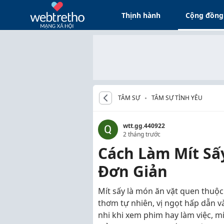
Thịnh hành
Cộng đồng
TÂM SỰ
TÂM SỰ TÌNH YÊU
wtt.gg.440922
2 tháng trước
Cách Làm Mít Sấ
Đơn Giản
Mít sấy là món ăn vặt quen thuộ
thơm tự nhiên, vị ngọt hấp dẫn 
nhi khi xem phim hay làm việc, mí