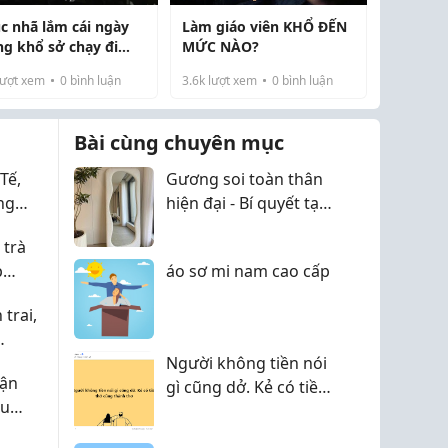
c nhã lắm cái ngày
Làm giáo viên KHỔ ĐẾN
ng khổ sở chạy đi
MỨC NÀO?
 từng lo trả nợ
ượt xem
0
bình luận
3.6k
lượt xem
0
bình luận
Bài cùng chuyên mục
Tế,
Gương soi toàn thân
ng
hiện đại - Bí quyết tạo
 Nhật
nên góc sống sang
 trà
trọng ngay trong ngôi
p
áo sơ mi nam cao cấp
nhà của bạn
trai,
Người không tiền nói
vận
gì cũng dở. Kẻ có tiền
êu
thở cũng thành thơ
c.