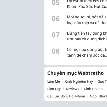
0
5
Forestforthetrees.com
Khám Phá Sức Hút Củ
Dịch Vụ Chụp Ảnh Cướ
0
6
Mọi người ơi, bột đậu
Nẵng
loại nào mịn và dễ dù
vậy? Mình đang muốn
0
7
Đừng tiện tay dùng k
sang nguyên liệu thiê
ướt hay xịt dung dịch
nhiên
bãi lên Macbook, iPad
0
8
Có mẹ nào dùng bột t
tiền!
xanh để chăm sóc da
không? Mình dùng gầ
tháng thấy khá ổn
Chuyên mục Webtretho
Làm Mẹ
Kinh Nghiệm Hay
Giải 
Làm Đẹp
Reviews
Kinh Doanh
Câu Lạc Bộ & Hội Nhóm
Ngôi Nhà 