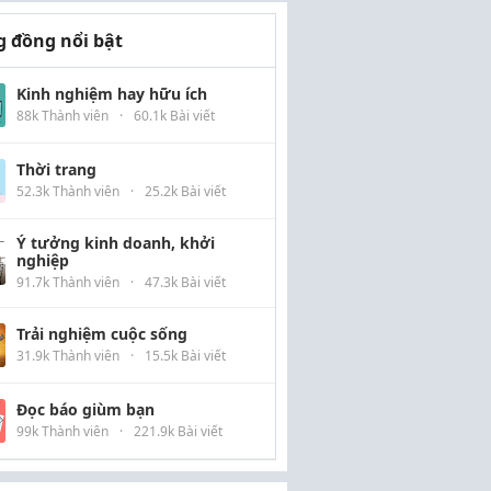
 đồng nổi bật
Kinh nghiệm hay hữu ích
88k Thành viên
·
60.1k Bài viết
Thời trang
52.3k Thành viên
·
25.2k Bài viết
Ý tưởng kinh doanh, khởi
nghiệp
91.7k Thành viên
·
47.3k Bài viết
Trải nghiệm cuộc sống
31.9k Thành viên
·
15.5k Bài viết
Đọc báo giùm bạn
99k Thành viên
·
221.9k Bài viết