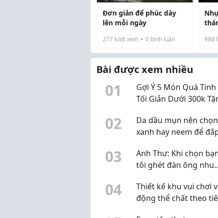
Đơn giản để phúc dày
Nhụ
lên mỗi ngày
thá
vay
277
lượt xem
0
bình luận
984
l
Bài được xem nhiều
0
1
Gợi Ý 5 Món Quà Tinh 
Tối Giản Dưới 300k Tặ
Đồng Nghiệp Dịp Sinh
0
2
Da dầu mụn nên chọn
xanh hay neem để đắ
mặt?
0
3
Anh Thư: Khi chọn bạn 
tôi ghét đàn ông nhu
nhược
0
4
Thiết kế khu vui chơi 
động thể chất theo ti
chuẩn của Bộ Giáo dụ