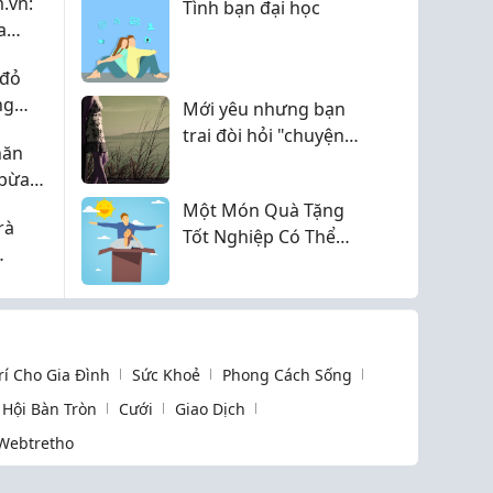
.vn:
Tình bạn đại học
a
i Đà
 đỏ
ng
Mới yêu nhưng bạn
 đổi
trai đòi hỏi "chuyện
hăn
n
ấy", phải làm sao?
 bừa
 đắt
Một Món Quà Tặng
rà
Tốt Nghiệp Có Thể
Thay Bạn Nói Điều Gì?
n 2
Trí Cho Gia Đình
Sức Khoẻ
Phong Cách Sống
Hội Bàn Tròn
Cưới
Giao Dịch
Webtretho