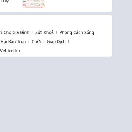
Online Hiệu Quả Cho
Người Mới Bắt Đầu
Trí Cho Gia Đình
Sức Khoẻ
Phong Cách Sống
Hội Bàn Tròn
Cưới
Giao Dịch
Webtretho