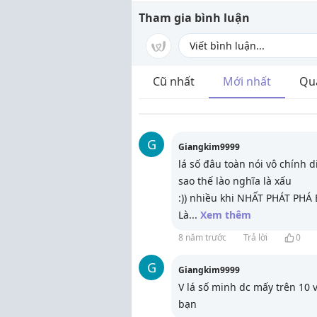
Tham gia bình luận
Cũ nhất
Mới nhất
Qu
G
Giangkim9999
lá số đâu toàn nói vô chính di
sao thế lào nghĩa là xấu
:)) nhiều khi NHẤT PHÁT PH
Là
...
Xem thêm
8 năm trước
Trả lời
0
G
Giangkim9999
V lá số minh dc mấy trên 10 
bạn