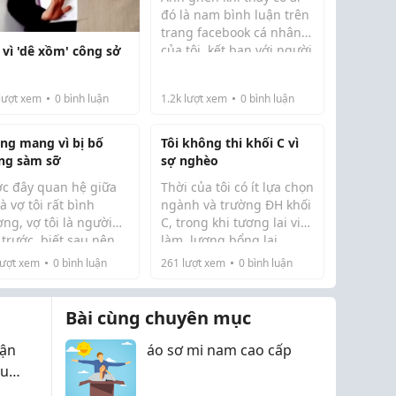
đó là nam bình luận trên
trang facebook cá nhân
của tôi, kết bạn với người
 vì 'dê xồm' công sở
Có thể người ngoài nghĩ
đó để theo dõi xem họ “có
tôi may mắn, nhưng sự...
ý đồ gì” với người yêu
lượt xem
0
bình luận
1.2k
lượt xem
0
bình luận
mình...
ng mang vì bị bố
Tôi không thi khối C vì
ng sàm sỡ
sợ nghèo
́c đây quan hệ giữa
Thời của tôi có ít lựa chọn
à vợ tôi rất bình
ngành và trường ĐH khối
̀ng, vợ tôi là người
C, trong khi tương lai việc
t trước, biết sau nên
làm, lương bổng lại
Câu chuyện thi và học
 lễ phép với bố mẹ
không được đảm bảo
ượt xem
0
bình luận
261
lượt xem
0
bình luận
khối C một lần nữa lại
ng nên ông bà cũng
như những ngành khác.
được nhắc đến. ...
 mến. Chẳng hiểu
 khi vợ tôi ở nhà, ông
Bài cùng chuyên mục
nảy sinh dụ...
vận
áo sơ mi nam cao cấp
êu
c.