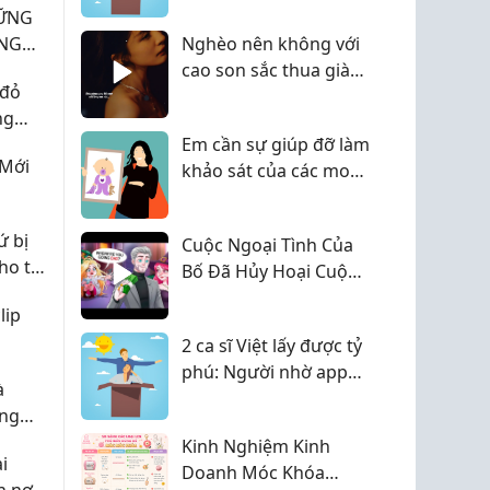
HỮNG
ẶNG
Nghèo nên không với
NG
cao son sắc thua giàu
 đỏ
sang
ng
 đổi
Em cần sự giúp đỡ làm
 Mới
n
khảo sát của các mom
iuuuu
ứ bị
Cuộc Ngoại Tình Của
ho tôi
Bố Đã Hủy Hoại Cuộc
Đời Tôi
lip
2 ca sĩ Việt lấy được tỷ
phú: Người nhờ app
à
hẹn hò, người gặp ở
ung
hàng ăn
000m2
Kinh Nghiệm Kinh
i
Doanh Móc Khóa
n nợ