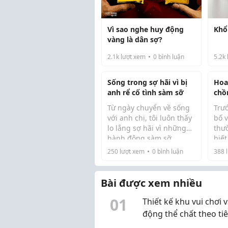
Vì sao nghe huy động
Khổ
vàng là dân sợ?
2.1k
lượt xem
0
bình luận
5.2k
Sống trong sợ hãi vì bị
Hoa
anh rể cố tình sàm sỡ
chồ
Từ ngày chuyển về sống
Trươ
với anh chị, tôi luôn thấy
bố v
lo lắng sợ hãi vì những
thươ
hành động sàm sỡ.
biế
Tôi đang là sinh viên năm
Nhưng tôi không dám nói
luôn
250
lượt xem
0
bình luận
388
l
thứ hai ...
vì sợ ảnh hưởng đến
chồ
hạnh phúc của gia đình
quý
chị....
sao,
Bài được xem nhiều
đã 
0
1
Thiết kế khu vui chơi 
động thể chất theo ti
chuẩn của Bộ Giáo dụ