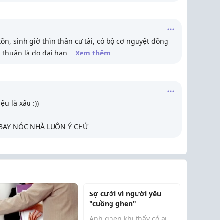
ồn, sinh giờ thìn thân cư tài, có bộ cơ nguyệt đồng
g thuận là do đại hạn
...
Xem thêm
ệu là xấu :))
Á BAY NÓC NHÀ LUÔN Ý CHỨ
Sợ cưới vì người yêu
"cuồng ghen"
Anh ghen khi thấy có ai