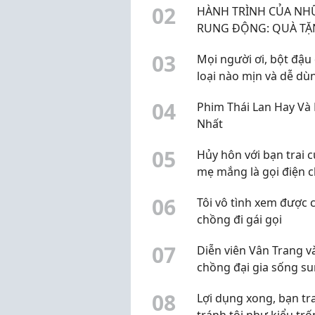
0
2
HÀNH TRÌNH CỦA N
RUNG ĐỘNG: QUÀ T
HANDMADE VÀ NHỮ
0
3
Mọi người ơi, bột đậu
CUNG BẬC CẢM XÚC
loại nào mịn và dễ dù
KHÔNG THỂ GỌI TÊN
vậy? Mình đang muốn
0
4
Phim Thái Lan Hay Và
sang nguyên liệu thiê
Nhất
nhiên
0
5
Hủy hôn với bạn trai c
mẹ mắng là gọi điện c
nức nở
0
6
Tôi vô tình xem được c
chồng đi gái gọi
0
7
Diễn viên Vân Trang v
chồng đại gia sống s
túc trong biệt thự 1.
0
8
Lợi dụng xong, bạn tra
tránh tôi như kiểu trố