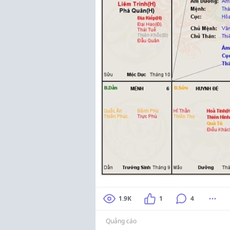
1.9K
1
4
Quảng cáo