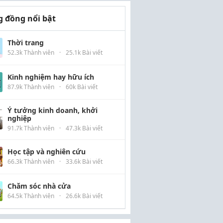
 đồng nổi bật
Thời trang
52.3k Thành viên
·
25.1k Bài viết
Kinh nghiệm hay hữu ích
87.9k Thành viên
·
60k Bài viết
Ý tưởng kinh doanh, khởi
nghiệp
91.7k Thành viên
·
47.3k Bài viết
Học tập và nghiên cứu
66.3k Thành viên
·
33.6k Bài viết
Chăm sóc nhà cửa
64.5k Thành viên
·
26.6k Bài viết