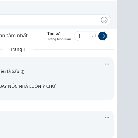
Tìm tới
an tâm nhất
/
1
Trang bình luận
Trang 1
ệu là xấu :))
Á BAY NÓC NHÀ LUÔN Ý CHỨ
v