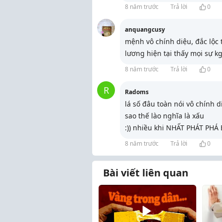
8 năm trước
Trả lời
0
anquangcusy
mệnh vô chính diệu, đắc lộc t
lương hiện tại thấy mọi sự k
8 năm trước
Trả lời
0
R
Radoms
lá số đâu toàn nói vô chính di
sao thế lào nghĩa là xấu
:)) nhiều khi NHẤT PHÁT PH
8 năm trước
Trả lời
0
Bài viết liên quan