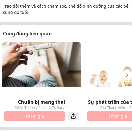
Trao đổi thêm về cách chăm sóc, chế độ dinh dưỡng của các bé
cùng độ tuổi
Cộng đồng liên quan
Chuẩn bị mang thai
Sự phát triển của t
60.3k Thành viên
·
12.7k Bài viết
21k Thành viên
·
3
Tham gia
Tham gia