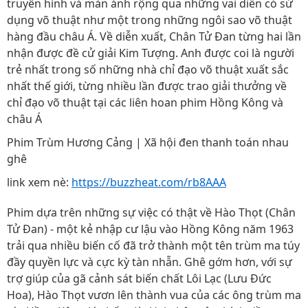
truyền hình và màn ảnh rộng qua những vai diễn có sử
dụng võ thuật như một trong những ngôi sao võ thuật
hàng đầu châu Á. Về diễn xuất, Chân Tử Đan từng hai lần
nhận được đề cử giải Kim Tượng. Anh được coi là người
trẻ nhất trong số những nhà chỉ đạo võ thuật xuất sắc
nhất thế giới, từng nhiều lần được trao giải thưởng về
chỉ đạo võ thuật tại các liên hoan phim Hồng Kông và
châu Á
Phim Trùm Hương Cảng | Xã hội đen thanh toán nhau
ghê
link xem nè:
https://buzzheat.com/rb8AAA
Phim dựa trên những sự việc có thật về Hào Thọt (Chân
Tử Đan) - một kẻ nhập cư lậu vào Hồng Kông năm 1963
trải qua nhiều biến cố đã trở thành một tên trùm ma túy
đầy quyền lực và cực kỳ tàn nhẫn. Ghê gớm hơn, với sự
trợ giúp của gã cảnh sát biến chất Lôi Lạc (Lưu Đức
Hoa), Hào Thọt vươn lên thành vua của các ông trùm ma