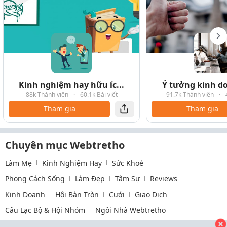
Kinh nghiệm hay hữu íc...
Ý tưởng kinh do
88k Thành viên
·
60.1k Bài viết
91.7k Thành viên
·
Tham gia
Tham gia
Chuyên mục Webtretho
Làm Mẹ
Kinh Nghiệm Hay
Sức Khoẻ
Phong Cách Sống
Làm Đẹp
Tâm Sự
Reviews
Kinh Doanh
Hội Bàn Tròn
Cưới
Giao Dịch
Câu Lạc Bộ & Hội Nhóm
Ngôi Nhà Webtretho