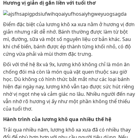
Hương vị giản dị gắn liền với tuổi thơ
Điểm đặc biệt của lương khô xa xưa nằm ở hương vị đơn
giản nhưng rất dễ nhớ. Bánh thường được làm từ bột
mì, đường, sữa và một số nguyên liệu cơ bản khác. Sau
khi chế biến, bánh được ép thành từng khối nhỏ, có độ
cứng vừa phải và mùi thơm đặc trưng.
Đối với thế hệ 8x và 9x, lương khô không chỉ là món ăn
chống đói mà còn là món quà vặt quen thuộc sau giờ
học. Dù không có hình thức bắt mắt như các loại bánh
hiện đại ngày nay, lương khô vẫn tạo được sức hút riêng
nhờ vị ngọt nhẹ và cảm giác no lâu. Nhiều người đến nay
vẫn nhớ rõ hương vị ấy như một phần không thể thiếu
của tuổi thơ.
Hành trình của lương khô qua nhiều thế hệ
Trải qua nhiều năm, lương khô xa xưa đã có nhiều thay
đổi để phù hợp hơn với nhu cầu người tiêu dùng. Nếu