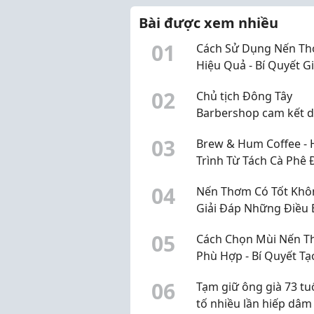
Bài được xem nhiều
0
1
Cách Sử Dụng Nến T
Hiệu Quả - Bí Quyết G
Hương Lâu Và Tận H
0
2
Chủ tịch Đông Tây
Trọn Vẹn
Barbershop cam kết 
toàn bộ lương hàng t
0
3
Brew & Hum Coffee -
ủng hộ 3 tỷ đồng cho 
Trình Từ Tách Cà Phê 
Chữ thập đỏ TP.HCM
Chăm Sóc Bản Thân
0
4
Nến Thơm Có Tốt Khô
Giải Đáp Những Điều 
Cần Biết Trước Khi Sử
0
5
Cách Chọn Mùi Nến 
Phù Hợp - Bí Quyết Tạ
Không Gian Thư Giãn
0
6
Tạm giữ ông già 73 tuổ
Dịu Candle
tố nhiều lần hiếp dâm