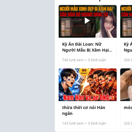
Kỳ Án Đài Loan: Nữ
Kỳ 
Người Mẫu Bị Xâm Hại
Ngư
Đáng Thương Dưới Tầng
Đán
746
lượt xem
0
bình luận
266
l
Hầm
Hầ
thừa thời cơ nói Hàn
móc
ngắn
143
lượt xem
0
bình luận
326
l