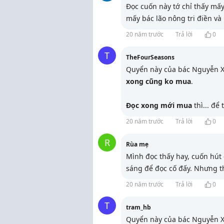
Đọc cuốn này tớ chỉ thấy mấy
mấy bác lão nông tri điền và
20 năm trước
Trả lời
0
T
TheFourSeasons
Quyển này của bác Nguyễn Xu
xong cũng ko mua
.
Đọc xong mới mua
thì... để 
20 năm trước
Trả lời
0
R
Rùa mẹ
Mình đọc thấy hay, cuốn hút
sáng để đọc cố đấy. Nhưng t
20 năm trước
Trả lời
0
T
tram_hb
Quyển này của bác Nguyễn Xu