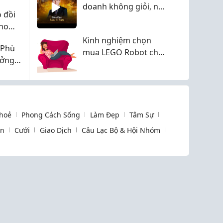
doanh không giỏi, nên
ò đồi
chỉ có thể tập trung
cho
làm nghệ thuật"
Kinh nghiệm chọn
 Phù
mua LEGO Robot cho
ưởng
người mới
 Cùng
hoẻ
Phong Cách Sống
Làm Đẹp
Tâm Sự
òn
Cưới
Giao Dịch
Câu Lạc Bộ & Hội Nhóm