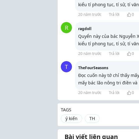
kiểu tí phong tục, tí sử, tí v
20 năm trước
Trả lời
0
R
ragdoll
Quyển này của bác Nguyễn Xu
kiểu tí phong tục, tí sử, tí v
20 năm trước
Trả lời
0
T
TheFourSeasons
Đọc cuốn này tớ chỉ thấy mấy
mấy bác lão nông tri điền và
20 năm trước
Trả lời
0
TAGS
ý kiến
TH
Bài viết liên quan