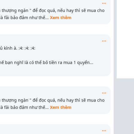
hượng ngàn " để đọc quá, nếu hay thì sẽ mua cho
là fải bảo đảm như thế
...
Xem thêm
tủ kính à. :4: :4: :4:
thế bạn nghĩ là có thể bỏ tiền ra mua 1 quyển
...
hượng ngàn " để đọc quá, nếu hay thì sẽ mua cho
là fải bảo đảm như thế
...
Xem thêm