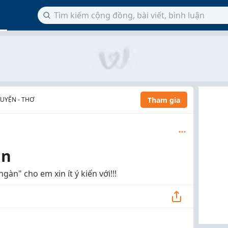
Tham gia
RUYỆN - THƠ
àn
n" cho em xin ít ý kiến với!!!