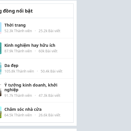
 đồng nổi bật
Thời trang
52.3k Thành viên
·
25.2k Bài viết
Kinh nghiệm hay hữu ích
87.9k Thành viên
·
60k Bài viết
Da đẹp
105.8k Thành viên
·
50.4k Bài viết
Ý tưởng kinh doanh, khởi
nghiệp
91.7k Thành viên
·
47.3k Bài viết
Chăm sóc nhà cửa
64.5k Thành viên
·
26.6k Bài viết