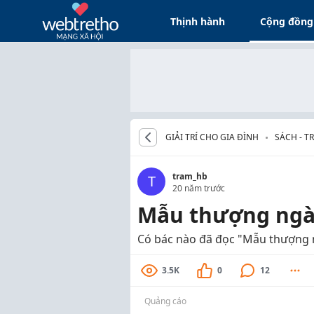
Thịnh hành
Cộng đồng
GIẢI TRÍ CHO GIA ĐÌNH
SÁCH - T
tram_hb
T
20 năm trước
Mẫu thượng ng
Có bác nào đã đọc "Mẫu thượng ngà
3.5K
0
12
Quảng cáo