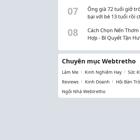
tuổi
0
7
Ông già 72 tuổi giở tr
bại với bé 13 tuổi rồi 
40.000 đồng
0
8
Cách Chọn Nến Thơm
Hợp - Bí Quyết Tận H
Không Gian Thư Giãn
Dịu Candle
Chuyên mục Webtretho
Làm Mẹ
Kinh Nghiệm Hay
Sức K
Reviews
Kinh Doanh
Hội Bàn Tr
Ngôi Nhà Webtretho