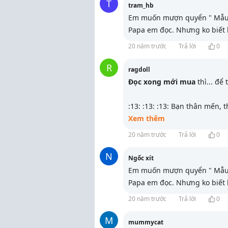
T
tram_hb
Em muốn mượn quyển " Mẫu t
Papa em đọc. Nhưng ko biết 
20 năm trước
Trả lời
0
R
ragdoll
Đọc xong mới mua
thì... để 
:13: :13: :13: Bạn thân mến, 
Xem thêm
20 năm trước
Trả lời
0
N
Ngốc xít
Em muốn mượn quyển " Mẫu t
Papa em đọc. Nhưng ko biết 
20 năm trước
Trả lời
0
M
mummycat