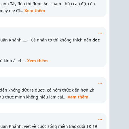
 anh Tây đồn thì được An - nam - hóa cao độ, còn
 mấy mẹ đĩ
...
Xem thêm
ân Khánh....... Cá nhân tớ thì không thích nên
đọc
tủ kính à. :4:
...
Xem thêm
 đến không dứt ra được, có hôm thức đến hơn 2h
hú thực mình không hiểu lắm cái
...
Xem thêm
ân Khánh, viết về cuộc sống miền Bắc cuối TK 19