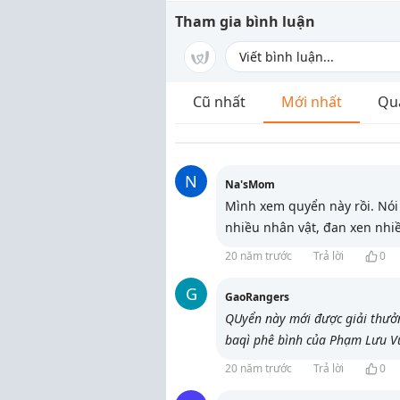
Tham gia bình luận
Cũ nhất
Mới nhất
Qu
N
Na'sMom
Mình xem quyển này rồi. Nói
nhiều nhân vật, đan xen nhi
20 năm trước
Trả lời
0
G
GaoRangers
QUyển này mới được giải thưở
baqì phê bình của Phạm Lưu Vũ
20 năm trước
Trả lời
0