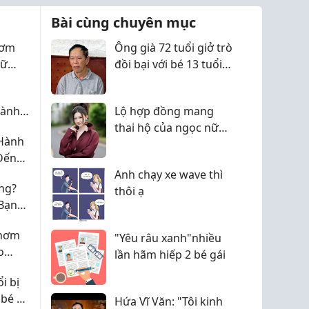
Việc tìm hiểu...
Bài cùng chuyên mục
hơm
Ông già 72 tuổi giở trò
iữ
đồi bại với bé 13 tuổi
ưởng
rồi cho 40.000 đồng
dành
Lộ hợp đồng mang
háng,
thai hộ của ngọc nữ
 Hành
Hội
hạng A với đại gia:
Đến
Được đưa sang Mỹ
Anh chạy xe wave thì
bằng máy bay riêng,
ng?
thôi ạ
nhưng lật kèo ôm
Bạn
trăm tỷ bỏ trốn?
 Dụng
Thơm
"Yêu râu xanh"nhiều
o
lần hãm hiếp 2 bé gái
 Cùng
i bị
 bé 13
Hứa Vĩ Văn: "Tôi kinh