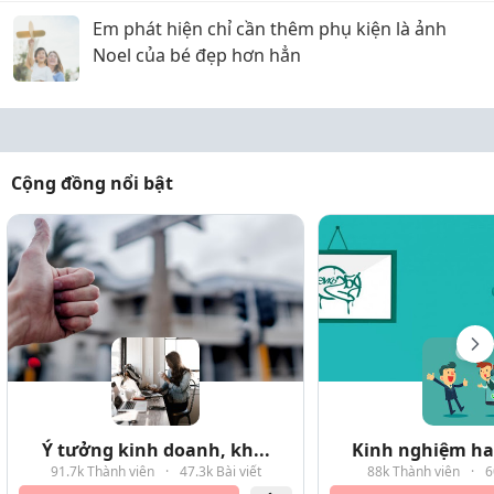
Em phát hiện chỉ cần thêm phụ kiện là ảnh
Noel của bé đẹp hơn hẳn
Cộng đồng nổi bật
Ý tưởng kinh doanh, kh...
Kinh nghiệm hay
91.7k Thành viên
·
47.3k Bài viết
88k Thành viên
·
6