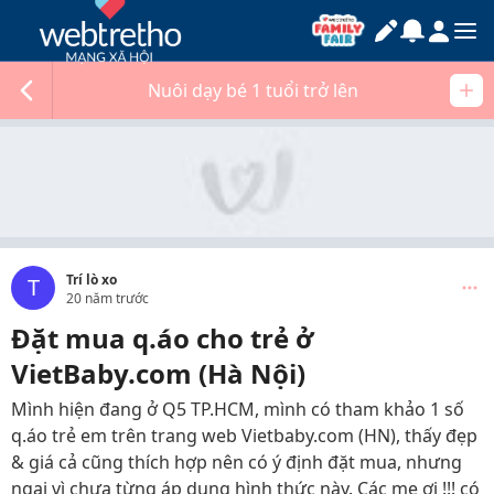
Nuôi dạy bé 1 tuổi trở lên
Trí lò xo
T
20 năm trước
Đặt mua q.áo cho trẻ ở
VietBaby.com (Hà Nội)
Mình hiện đang ở Q5 TP.HCM, mình có tham khảo 1 số
q.áo trẻ em trên trang web Vietbaby.com (HN), thấy đẹp
& giá cả cũng thích hợp nên có ý định đặt mua, nhưng
ngại vì chưa từng áp dụng hình thức này. Các mẹ ơi !!! có