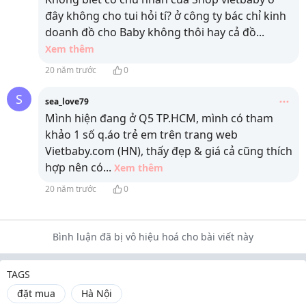
đây không cho tui hỏi tí? ở công ty bác chỉ kinh
doanh đồ cho Baby không thôi hay cả đồ
...
Xem thêm
20 năm trước
0
S
sea_love79
Mình hiện đang ở Q5 TP.HCM, mình có tham
khảo 1 số q.áo trẻ em trên trang web
Vietbaby.com (HN), thấy đẹp & giá cả cũng thích
hợp nên có
...
Xem thêm
20 năm trước
0
Bình luận đã bị vô hiệu hoá cho bài viết này
TAGS
đặt mua
Hà Nội