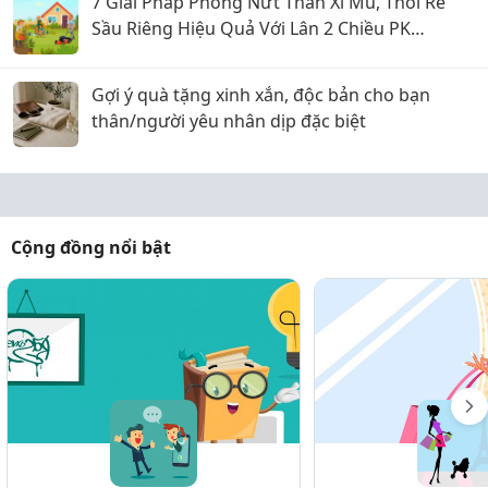
7 Giải Pháp Phòng Nứt Thân Xì Mủ, Thối Rễ
Sầu Riêng Hiệu Quả Với Lân 2 Chiều PK
Phosphite
Gợi ý quà tặng xinh xắn, độc bản cho bạn
thân/người yêu nhân dịp đặc biệt
Cộng đồng nổi bật