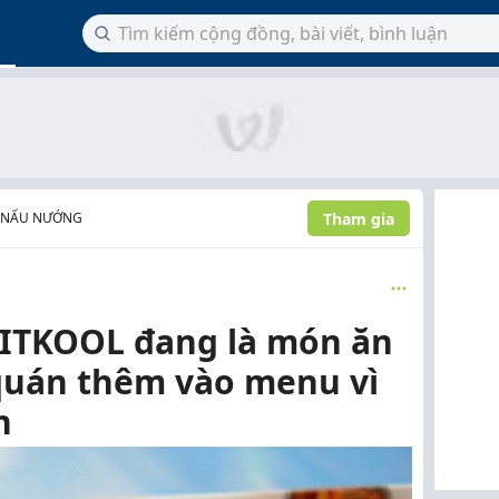
Tham gia
 NẤU NƯỚNG
ITKOOL đang là món ăn
quán thêm vào menu vì
h