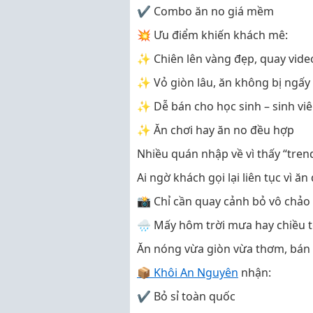
✔ Combo ăn no giá mềm
💥 Ưu điểm khiến khách mê:
✨ Chiên lên vàng đẹp, quay vide
✨ Vỏ giòn lâu, ăn không bị ngấy
✨ Dễ bán cho học sinh – sinh vi
✨ Ăn chơi hay ăn no đều hợp
Nhiều quán nhập về vì thấy “tre
Ai ngờ khách gọi lại liên tục vì 
📸 Chỉ cần quay cảnh bỏ vô chảo 
🌧️ Mấy hôm trời mưa hay chiều 
Ăn nóng vừa giòn vừa thơm, bán
📦 Khôi An Nguyên
nhận:
✔ Bỏ sỉ toàn quốc