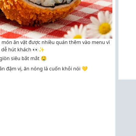
 món ăn vặt được nhiều quán thêm vào menu vì
 dễ hút khách 👀✨
giòn siêu bắt mắt 🤤
n đậm vị, ăn nóng là cuốn khỏi nói 💛