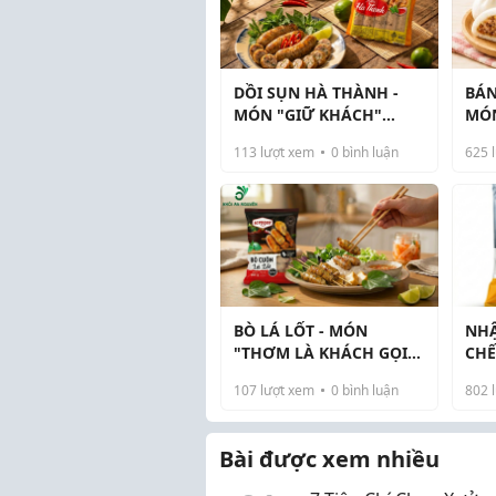
DỒI SỤN HÀ THÀNH -
BÁN
MÓN "GIỮ KHÁCH"
MÓN
NHIỀU QUÁN ĂN VẶT
KHÁ
113
lượt xem
0
bình luận
625
l
ĐANG NHẬP
SỮ
BÒ LÁ LỐT - MÓN
NHẬ
"THƠM LÀ KHÁCH GỌI"
CHẾ
CHO QUÁN ĂN VẶT &
ĐA
107
lượt xem
0
bình luận
802
l
BẾP ONLINE
Bài được xem nhiều