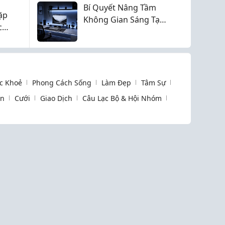
ợp lý
Bí Quyết Nâng Tầm
ặp
Không Gian Sáng Tạo
c
Với Ánh Sáng Công
Cần
Nghệ
c Khoẻ
Phong Cách Sống
Làm Đẹp
Tâm Sự
òn
Cưới
Giao Dịch
Câu Lạc Bộ & Hội Nhóm