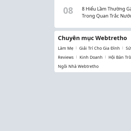
hương thư giãn, giá h
0
8
8 Hiểu Lầm Thường G
cho góc làm việc
Trong Quan Trắc Nướ
Ngầm Doanh Nghiệp 
Biết
Chuyên mục Webtretho
Làm Mẹ
Giải Trí Cho Gia Đình
Sứ
Reviews
Kinh Doanh
Hội Bàn Tr
Ngôi Nhà Webtretho