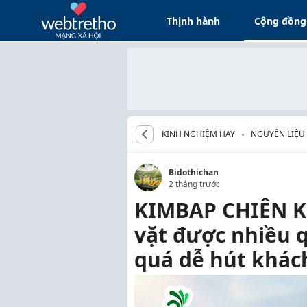
Thịnh hành
Cộng đồng
KINH NGHIỆM HAY
NGUYÊN LIỆU
Bidothichan
2 tháng trước
KIMBAP CHIÊN K
vặt được nhiều 
quá dễ hút khác