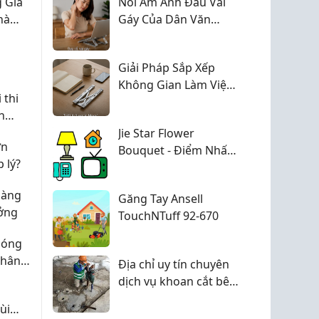
 Gia
Nỗi Ám Ảnh Đau Vai
hà
Gáy Của Dân Văn
Tiến
Phòng: Đừng Chủ
Quan Kẻo Thoái Hóa
Giải Pháp Sắp Xếp
Cột Sống Sớm
Không Gian Làm Việc
 thi
Cho Căn Hộ Diện Tích
h
Nhỏ
Jie Star Flower
ớn
Bouquet - Điểm Nhấn
 lý?
Trang Trí Tủ Thêm
Xinh
hàng
Găng Tay Ansell
ưởng
TouchNTuff 92-670
 sóng
phân
Địa chỉ uy tín chuyên
ng
dịch vụ khoan cắt bê
tông Hải Dương
ùi