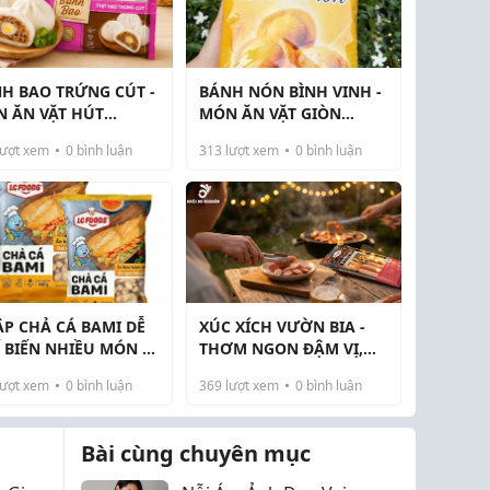
H BAO TRỨNG CÚT -
BÁNH NÓN BÌNH VINH -
 ĂN VẶT HÚT
MÓN ĂN VẶT GIÒN
CH CHO QUÁN TRÀ
THƠM ĐANG ĐƯỢC
ượt xem
0
bình luận
313
lượt xem
0
bình luận
A
NHIỀU QUÁN "SĂN"
P CHẢ CÁ BAMI DỄ
XÚC XÍCH VƯỜN BIA -
 BIẾN NHIỀU MÓN -
THƠM NGON ĐẬM VỊ,
 DẠNG MENU
CHIÊN LÊN LÀ HÚT
ượt xem
0
bình luận
369
lượt xem
0
bình luận
KHÁCH
Bài cùng chuyên mục