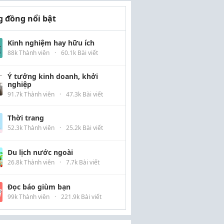
 đồng nổi bật
Kinh nghiệm hay hữu ích
88k Thành viên
·
60.1k Bài viết
Ý tưởng kinh doanh, khởi
nghiệp
91.7k Thành viên
·
47.3k Bài viết
Thời trang
52.3k Thành viên
·
25.2k Bài viết
Du lịch nước ngoài
26.8k Thành viên
·
7.7k Bài viết
Đọc báo giùm bạn
99k Thành viên
·
221.9k Bài viết