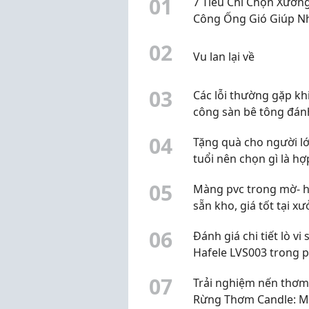
0
1
7 Tiêu Chí Chọn Xưởng
Công Ống Gió Giúp N
Thầu Hạn Chế Rủi Ro 
0
2
Độ
Vu lan lại về
0
3
Các lỗi thường gặp khi
công sàn bê tông đán
bóng
0
4
Tặng quà cho người l
tuổi nên chọn gì là hợp
0
5
Màng pvc trong mờ- 
sẵn kho, giá tốt tại x
0
6
Đánh giá chi tiết lò vi
Hafele LVS003 trong 
khúc 2 đến 3 triệu đồ
0
7
Trải nghiệm nến thơm
Rừng Thơm Candle: M