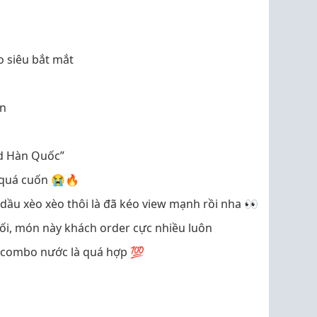
o siêu bắt mắt
ên
nd Hàn Quốc”
ăn quá cuốn 😭🔥
dầu xèo xèo thôi là đã kéo view mạnh rồi nha 👀
tối, món này khách order cực nhiều luôn
 combo nước là quá hợp 💯