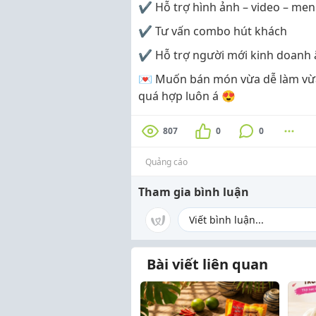
✔ Hỗ trợ hình ảnh – video – me
✔ Tư vấn combo hút khách
✔ Hỗ trợ người mới kinh doanh 
💌 Muốn bán món vừa dễ làm vừa 
quá hợp luôn á 😍
807
0
0
Quảng cáo
Tham gia bình luận
Bài viết liên quan