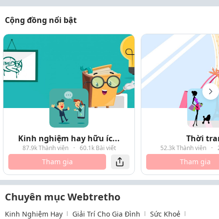
Cộng đồng nổi bật
Kinh nghiệm hay hữu íc...
Thời tr
87.9k Thành viên
·
60.1k Bài viết
52.3k Thành viên
·
Tham gia
Tham gia
Chuyên mục Webtretho
Kinh Nghiệm Hay
Giải Trí Cho Gia Đình
Sức Khoẻ