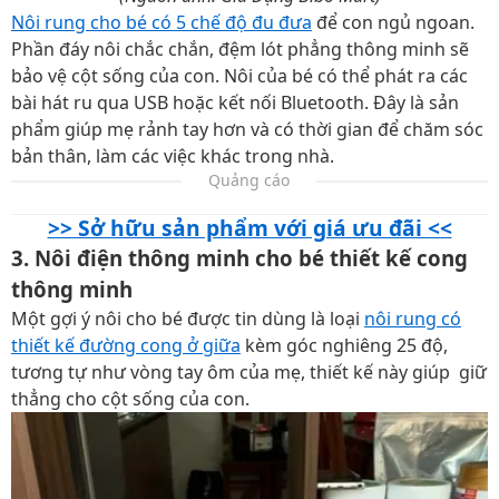
Nôi rung cho bé có 5 chế độ đu đưa
để con ngủ ngoan.
Phần đáy nôi chắc chắn, đệm lót phẳng thông minh sẽ
bảo vệ cột sống của con. Nôi của bé có thể phát ra các
bài hát ru qua USB hoặc kết nối Bluetooth. Đây là sản
phẩm giúp mẹ rảnh tay hơn và có thời gian để chăm sóc
bản thân, làm các việc khác trong nhà.
Quảng cáo
>> Sở hữu sản phẩm với giá ưu đãi <<
3. Nôi điện thông minh cho bé thiết kế cong
thông minh
Một gợi ý nôi cho bé được tin dùng là loại
nôi rung có
thiết kế đường cong ở giữa
kèm góc nghiêng 25 độ,
tương tự như vòng tay ôm của mẹ, thiết kế này giúp giữ
thẳng cho cột sống của con.