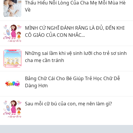
Thấu Hiểu Nỗi Lòng Của Cha Mẹ Mỗi Mùa Hè
Về
MÌNH CỨ NGHĨ ĐÁNH RĂNG LÀ ĐỦ, ĐẾN KHI
CÔ GIÁO CỦA CON NHẮC...
Những sai lầm khi vệ sinh lưỡi cho trẻ sơ sinh
cha mẹ cần tránh
Bảng Chữ Cái Cho Bé Giúp Trẻ Học Chữ Dễ
Dàng Hơn
Sau mỗi cữ bú của con, mẹ nên làm gì?