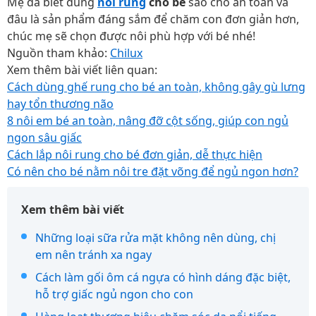
Mẹ đã biết dùng
nôi rung
cho bé
sao cho an toàn và
đâu là sản phẩm đáng sắm để chăm con đơn giản hơn,
chúc mẹ sẽ chọn được nôi phù hợp với bé nhé!
Nguồn tham khảo:
Chilux
Xem thêm bài viết liên quan:
Cách dùng ghế rung cho bé an toàn, không gây gù lưng
hay tổn thương não
8 nôi em bé an toàn, nâng đỡ cột sống, giúp con ngủ
ngon sâu giấc
Cách lắp nôi rung cho bé đơn giản, dễ thực hiện
Có nên cho bé nằm nôi tre đặt võng để ngủ ngon hơn?
Xem thêm bài viết
Những loại sữa rửa mặt không nên dùng, chị
em nên tránh xa ngay
Cách làm gối ôm cá ngựa có hình dáng đặc biệt,
hỗ trợ giấc ngủ ngon cho con