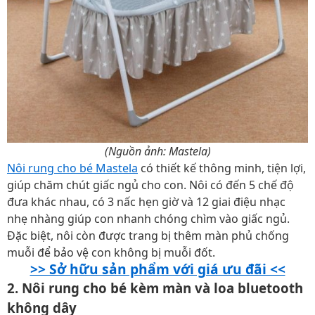
(Nguồn ảnh: Mastela)
Nôi rung cho bé Mastela
có thiết kế thông minh, tiện lợi,
giúp chăm chút giấc ngủ cho con. Nôi có đến 5 chế độ
đưa khác nhau, có 3 nấc hẹn giờ và 12 giai điệu nhạc
nhẹ nhàng giúp con nhanh chóng chìm vào giấc ngủ.
Đặc biệt, nôi còn được trang bị thêm màn phủ chống
muỗi để bảo vệ con không bị muỗi đốt.
>> Sở hữu sản phẩm với giá ưu đãi <<
2. Nôi rung cho bé kèm màn và loa bluetooth
không dây