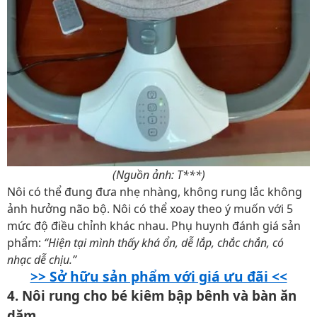
(Nguồn ảnh: T***)
Nôi có thể đung đưa nhẹ nhàng, không rung lắc không
ảnh hưởng não bộ. Nôi có thể xoay theo ý muốn với 5
mức độ điều chỉnh khác nhau. Phụ huynh đánh giá sản
phẩm:
“Hiện tại mình thấy khá ổn, dễ lắp, chắc chắn, có
nhạc dễ chịu.”
>> Sở hữu sản phẩm với giá ưu đãi <<
4. Nôi rung cho bé kiêm bập bênh và bàn ăn
dặm