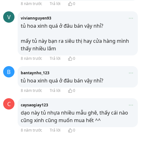
8 năm trước
Trả lời
0
V
viviannguyen93
tủ hoa xinh quá ở đâu bán vậy nhỉ?
mấy tủ này bạn ra siêu thị hay cửa hàng mình
thấy nhiều lắm
8 năm trước
Trả lời
0
B
bantaynho_123
tủ hoa xinh quá ở đâu bán vậy nhỉ?
8 năm trước
Trả lời
0
C
caysaogiay123
dạo này tủ nhựa nhiều mẫu ghê, thấy cái nào
cũng xinh cũng muốn mua hết ^^
8 năm trước
Trả lời
0