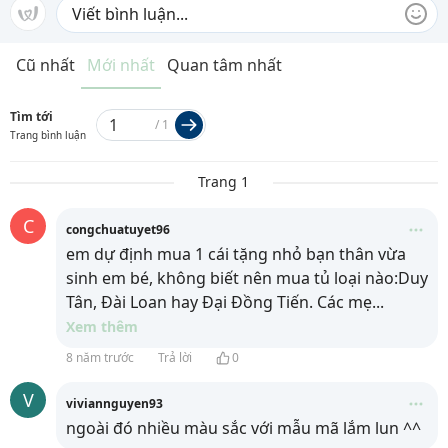
Cũ nhất
Mới nhất
Quan tâm nhất
Tìm tới
/
1
Trang bình luận
Trang 1
C
congchuatuyet96
em dự định mua 1 cái tặng nhỏ bạn thân vừa
sinh em bé, không biết nên mua tủ loại nào:Duy
Tân, Đài Loan hay Đại Đồng Tiến. Các mẹ
...
Xem thêm
8 năm trước
Trả lời
0
V
viviannguyen93
ngoài đó nhiều màu sắc với mẫu mã lắm lun ^^