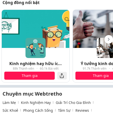
Cộng đồng nổi bật
Kinh nghiệm hay hữu íc...
Ý tưởng kinh do
88k Thành viên
·
60.1k Bài viết
91.7k Thành viên
·
Tham gia
Tham gia
Chuyên mục Webtretho
Làm Mẹ
Kinh Nghiệm Hay
Giải Trí Cho Gia Đình
Sức Khoẻ
Phong Cách Sống
Tâm Sự
Reviews