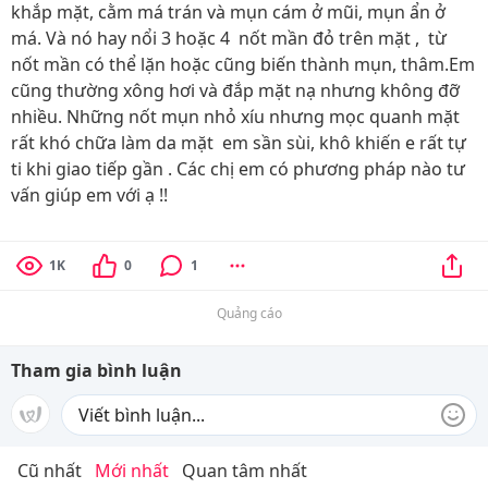
khắp mặt, cằm má trán và mụn cám ở mũi, mụn ẩn ở
má. Và nó hay nổi 3 hoặc 4 nốt mần đỏ trên mặt , từ
nốt mần có thể lặn hoặc cũng biến thành mụn, thâm.Em
cũng thường xông hơi và đắp mặt nạ nhưng không đỡ
nhiều. Những nốt mụn nhỏ xíu nhưng mọc quanh mặt
rất khó chữa làm da mặt em sần sùi, khô khiến e rất tự
ti khi giao tiếp gần . Các chị em có phương pháp nào tư
vấn giúp em với ạ !!
1K
0
1
Quảng cáo
Tham gia bình luận
Cũ nhất
Mới nhất
Quan tâm nhất