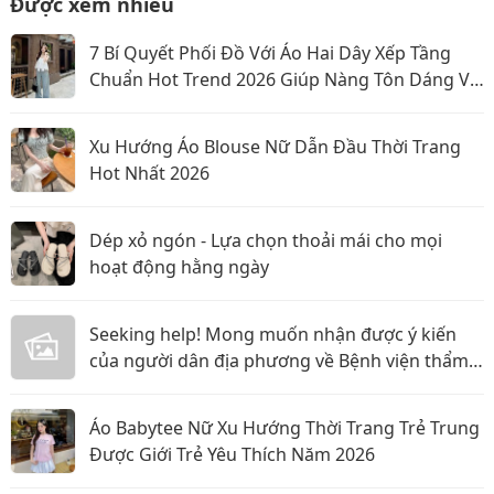
Được xem nhiều
7 Bí Quyết Phối Đồ Với Áo Hai Dây Xếp Tầng
Chuẩn Hot Trend 2026 Giúp Nàng Tôn Dáng Và
Nổi Bật
Xu Hướng Áo Blouse Nữ Dẫn Đầu Thời Trang
Hot Nhất 2026
Dép xỏ ngón - Lựa chọn thoải mái cho mọi
hoạt động hằng ngày
Seeking help! Mong muốn nhận được ý kiến
của người dân địa phương về Bệnh viện thẩm
mỹ Gangwhoo và bác sĩ Lê Ngọc Tuấn Anh
Áo Babytee Nữ Xu Hướng Thời Trang Trẻ Trung
Được Giới Trẻ Yêu Thích Năm 2026