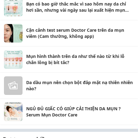
Bạn có bao giờ thắc mắc vì sao hôm nay da chỉ
hơi sần, nhưng vài ngày sau lại xuất hiện mụn
đầu trắng, mụn đầu đen hoặc thậm chí là mụn
viêm?
Cận cảnh test serum Doctor Care trên da mụn
viêm (Cam thường, không app)
Mụn hình thành trên da như thế nào từ khi lỗ
chân lông bị bít tắc?
Da dầu mụn nên chọn bột đắp mặt nạ thiên nhiên
nào?
NGỦ ĐỦ GIẤC CÓ GIÚP CẢI THIỆN DA MỤN ?
Serum Mụn Doctor Care