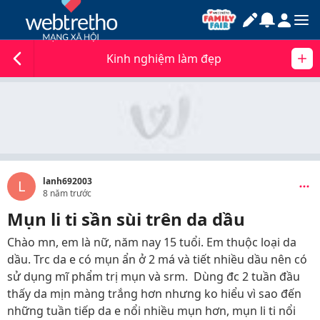
Kinh nghiệm làm đẹp
lanh692003
L
8 năm trước
Mụn li ti sần sùi trên da dầu
Chào mn, em là nữ, năm nay 15 tuổi. Em thuộc loại da
dầu. Trc da e có mụn ẩn ở 2 má và tiết nhiều dầu nên có
sử dụng mĩ phẩm trị mụn và srm. Dùng đc 2 tuần đầu
thấy da mịn màng trắng hơn nhưng ko hiểu vì sao đến
những tuần tiếp da e nổi nhiều mụn hơn, mụn li ti nổi