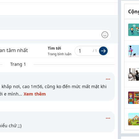
Cộng
Tìm tới
an tâm nhất
/
1
Trang bình luận
Trang 1
đi khắp nơi, cao 1m56, cũng ko đến mức mất mặt khi
với e mình
...
Xem thêm
hiểu chứ ;;)