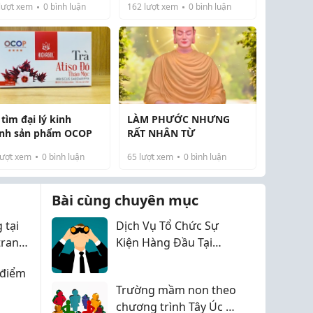
lượt xem
0
bình luận
162
lượt xem
0
bình luận
tìm đại lý kinh
LÀM PHƯỚC NHƯNG
nh sản phẩm OCOP
RẤT NHÂN TỪ
ượt xem
0
bình luận
65
lượt xem
0
bình luận
...
Bài cùng chuyên mục
 tại
Dịch Vụ Tổ Chức Sự
 trang
Kiện Hàng Đầu Tại
Nghệ An
 điểm
Trường mầm non theo
chương trình Tây Úc ở