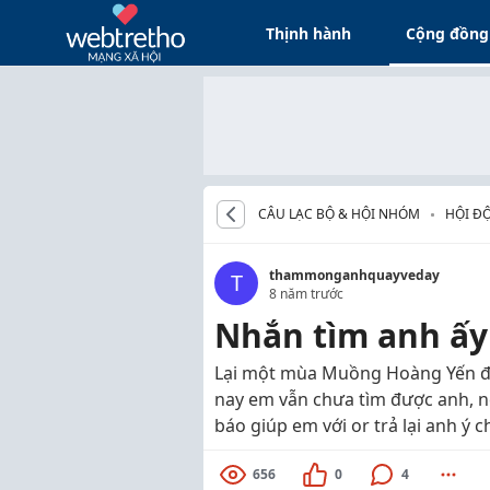
Thịnh hành
Cộng đồng
CÂU LẠC BỘ & HỘI NHÓM
HỘI ĐỘ
thammonganhquayveday
T
8 năm trước
Nhắn tìm anh ấy
Lại một mùa Muồng Hoàng Yến đến
nay em vẫn chưa tìm được anh, nế
báo giúp em với or trả lại anh ý
656
0
4