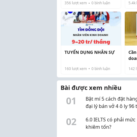
phường Xóm Chiếu 4
356
lượt xem
0
bình luận
5.4k
năm trước, nhưng gần
đây bất ngờ gây chú ý khi
..
được một thực khách
chia sẻ.
.
TUYỂN DỤNG NHÂN SỰ
Cần 
doa
160
lượt xem
0
bình luận
142
l
Nơi 
Bài được xem nhiều
Đâu
0
1
Bật mí 5 cách đặt hàng
đại lý bán vở 4 ô ly 96
giá sỉ và rẻ nhất
0
2
6.0 IELTS có phải mức
khiêm tốn?