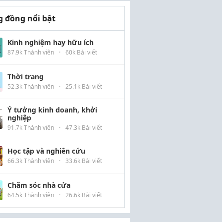
 đồng nổi bật
Kinh nghiệm hay hữu ích
87.9k Thành viên
·
60k Bài viết
Thời trang
52.3k Thành viên
·
25.1k Bài viết
Ý tưởng kinh doanh, khởi
nghiệp
91.7k Thành viên
·
47.3k Bài viết
Học tập và nghiên cứu
66.3k Thành viên
·
33.6k Bài viết
Chăm sóc nhà cửa
64.5k Thành viên
·
26.6k Bài viết