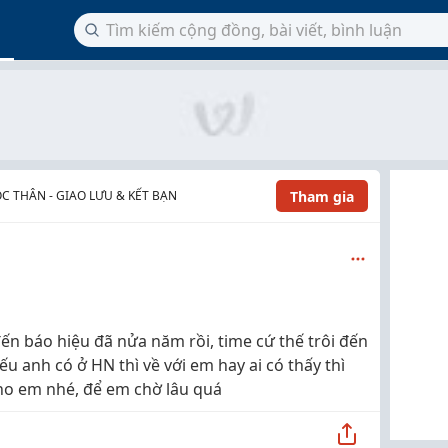
Tham gia
C THÂN - GIAO LƯU & KẾT BẠN
 báo hiệu đã nửa năm rồi, time cứ thế trôi đến
u anh có ở HN thì về với em hay ai có thấy thì
 cho em nhé, để em chờ lâu quá