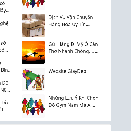
 có
Bình Thạnh, có mẹ
đây
nào biết?
Dịch Vụ Vận Chuyển
Nghệ
Hàng Hóa Uy Tín,
Nhanh Chóng & Tối
Ưu Chi Phí 2026
 sở
Gửi Hàng Đi Mỹ Ở Cần
có
Thơ Nhanh Chóng, Uy
Tín, Giá Tốt
o
 Bình
Website GiayDep
?
n Đồ
 Nên
Những Lưu Ý Khi Chọn
g Đồ
Đồ Gym Nam Mà Ai
ắt
Cũng Nên Biết