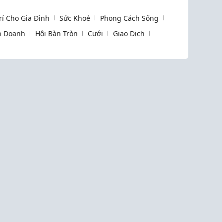
Trí Cho Gia Đình
Sức Khoẻ
Phong Cách Sống
h Doanh
Hội Bàn Tròn
Cưới
Giao Dịch