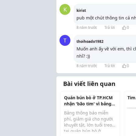
K
kirist
pub một chút thông tin cá nhâ
8 năm trước
Trả lời
0
T
thoihoado1982
Muốn anh ấy về với em, thì c
nhỉ? :))
8 năm trước
Trả lời
0
Bài viết liên quan
Quán bún bò ở TP.HCM
Tim..
nhận 'bão tim' vì bảng
......
thông báo ấm lòng
Bảng thông báo miễn
phí, giảm giá cho người
khuyết tật, lớn tuổi treo
......
tại quán bún bò ở
Đầu tháng 3, trên ...