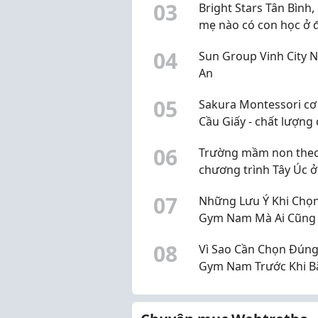
0
3
Bright Stars Tân Bình,
mẹ nào có con học ở 
chưa?
0
4
Sun Group Vinh City 
An
0
5
Sakura Montessori cơ
Cầu Giấy - chất lượng 
đồng đều không?
0
6
Trường mầm non the
chương trình Tây Úc ở
Thạnh, có mẹ nào biết
0
7
Những Lưu Ý Khi Chọ
Gym Nam Mà Ai Cũng
Biết
0
8
Vì Sao Cần Chọn Đún
Gym Nam Trước Khi B
Đầu Tập Luyện?