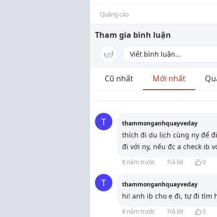
Quảng cáo
Tham gia bình luận
Cũ nhất
Mới nhất
Qu
T
thammonganhquayveday
thích đi du lịch cùng ny để 
đi với ny, nếu đc a check ib 
8 năm trước
Trả lời
0
T
thammonganhquayveday
hi! anh ib cho e đi, tự đi tìm 
8 năm trước
Trả lời
0