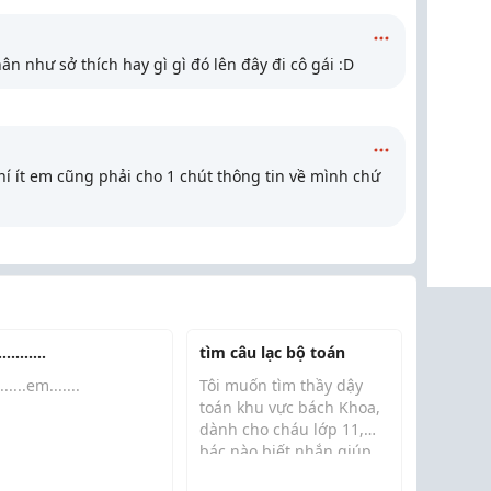
n như sở thích hay gì gì đó lên đây đi cô gái :D
hí ít em cũng phải cho 1 chút thông tin về mình chứ
.........
tìm câu lạc bộ toán
.......em.......
Tôi muốn tìm thầy dậy
toán khu vực bách Khoa,
dành cho cháu lớp 11,
bác nào biết nhắn giúp
.....
nhé