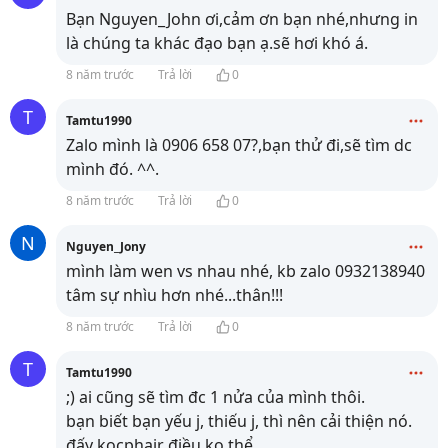
Bạn Nguyen_John ơi,cảm ơn bạn nhé,nhưng in
là chúng ta khác đạo bạn ạ.sẽ hơi khó á.
8 năm trước
Trả lời
0
T
Tamtu1990
Zalo mình là 0906 658 07?,bạn thử đi,sẽ tìm dc
mình đó. ^^.
8 năm trước
Trả lời
0
N
Nguyen_Jony
mình làm wen vs nhau nhé, kb zalo 0932138940
tâm sự nhìu hơn nhé...thân!!!
8 năm trước
Trả lời
0
T
Tamtu1990
;) ai cũng sẽ tìm đc 1 nửa của mình thôi.
bạn biết bạn yếu j, thiếu j, thì nên cải thiện nó.
đấy kocphair điều ko thể.