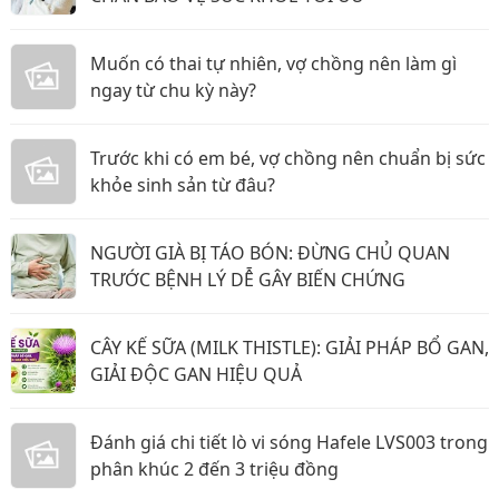
Muốn có thai tự nhiên, vợ chồng nên làm gì
ngay từ chu kỳ này?
Trước khi có em bé, vợ chồng nên chuẩn bị sức
khỏe sinh sản từ đâu?
NGƯỜI GIÀ BỊ TÁO BÓN: ĐỪNG CHỦ QUAN
TRƯỚC BỆNH LÝ DỄ GÂY BIẾN CHỨNG
CÂY KẾ SỮA (MILK THISTLE): GIẢI PHÁP BỔ GAN,
GIẢI ĐỘC GAN HIỆU QUẢ
Đánh giá chi tiết lò vi sóng Hafele LVS003 trong
phân khúc 2 đến 3 triệu đồng