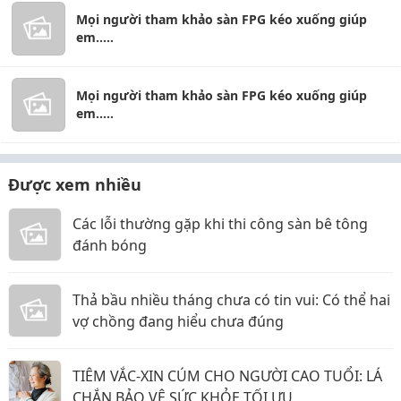
Mọi người tham khảo sàn FPG kéo xuống giúp
em.....
Mọi người tham khảo sàn FPG kéo xuống giúp
em.....
Được xem nhiều
Các lỗi thường gặp khi thi công sàn bê tông
đánh bóng
Thả bầu nhiều tháng chưa có tin vui: Có thể hai
vợ chồng đang hiểu chưa đúng
TIÊM VẮC-XIN CÚM CHO NGƯỜI CAO TUỔI: LÁ
CHẮN BẢO VỆ SỨC KHỎE TỐI ƯU