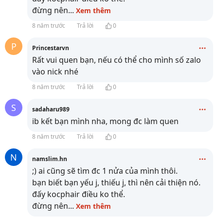
đừng nên
...
Xem thêm
8 năm trước
Trả lời
0
P
Princestarvn
Rất vui quen bạn, nếu có thể cho mình số zalo
vào nick nhé
8 năm trước
Trả lời
0
S
sadaharu989
ib kết bạn mình nha, mong đc làm quen
8 năm trước
Trả lời
0
N
namslim.hn
;) ai cũng sẽ tìm đc 1 nửa của mình thôi.
bạn biết bạn yếu j, thiếu j, thì nên cải thiện nó.
đấy kocphair điều ko thể.
đừng nên
...
Xem thêm